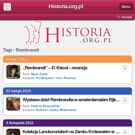
Historia.org.pl
Menu
Szukaj
Tagi › Rembrandt
14 lipca 2017
„Rembrandt” – D. Kiecol – recenzja
Autor:
Marta Żydek
Kategorie:
Przekrojowe i inne
,
Recenzje
22 lutego 2015
Wystawa dzieł Rembrandta w amsterdamskim Rijksmuseum
Autor:
Andrzej Beszczyński
Kategorie:
Kultura i sztuka
,
Wiadomości
3 listopada 2011
Kolekcja Lanckorońskich na Zamku Królewskim w Warszawie