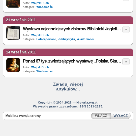
Autor:
Wojtek Duch
Kategorie:
Wiadomości
21 września 2011
Wystawa najcenniejszych zbiorów Biblioteki Jagiellońskiej [Foto]
Autor:
Wojtek Duch
Kategorie:
Fotoreportaże
,
Publicystyka
,
Wiadomości
14 września 2011
Ponad 67 tys. zwiedzających wystawę „Polska. Skarby i kolekcje...”
Autor:
Wojtek Duch
Kategorie:
Wiadomości
Załaduj więcej
artykułów...
Copyright © 2004-2023 — Historia.org.pl.
Wszystkie prawa zastrzeżone. ISSN 2083-2265.
Mobilna wersja strony
WŁĄCZ
WYŁĄCZ