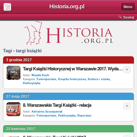
Historia.org.pl
Menu
Szukaj
Tagi › targi książki
3 grudnia 2017
Targi Książki Historycznej w Warszawie 2017. Wydawnictwa przywiozły mnóstwo ciekawych książek [fotorelacja]
Autor:
Wojtek Duch
Kategorie:
Fotoreportaże
,
Książka historyczna
,
Kultura i sztuka
,
Publicystyka
27 maja 2017
8. Warszawskie Targi Książki - relacja
Autor:
Adrianna Szczepaniak
Kategorie:
Fotoreportaże
,
Publicystyka
,
Reportaże
25 kwietnia 2017