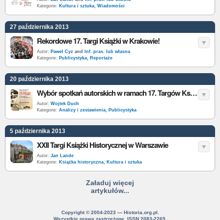
Kategorie:
Kultura i sztuka
,
Wiadomości
27 października 2013
Rekordowe 17. Targi Książki w Krakowie!
Autor:
Pawel Cyz
and
Inf. pras. lub własna
Kategorie:
Publicystyka
,
Reportaże
20 października 2013
Wybór spotkań autorskich w ramach 17. Targów Książki w Krakowie
Autor:
Wojtek Duch
Kategorie:
Analizy i zestawienia
,
Publicystyka
5 października 2013
XXII Targi Książki Historycznej w Warszawie
Autor:
Jan Lande
Kategorie:
Książka historyczna
,
Kultura i sztuka
Załaduj więcej
artykułów...
Copyright © 2004-2023 — Historia.org.pl.
Wszystkie prawa zastrzeżone. ISSN 2083-2265.