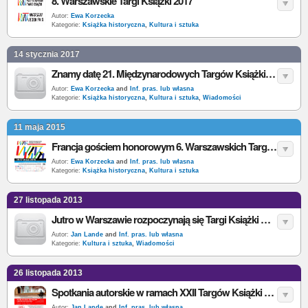
8. Warszawskie Targi Książki 2017
Autor:
Ewa Korzecka
Kategorie:
Książka historyczna
,
Kultura i sztuka
14 stycznia 2017
Znamy datę 21. Międzynarodowych Targów Książki w Krakowie
Autor:
Ewa Korzecka
and
Inf. pras. lub własna
Kategorie:
Książka historyczna
,
Kultura i sztuka
,
Wiadomości
11 maja 2015
Francja gościem honorowym 6. Warszawskich Targów Książki
Autor:
Ewa Korzecka
and
Inf. pras. lub własna
Kategorie:
Książka historyczna
,
Kultura i sztuka
27 listopada 2013
Jutro w Warszawie rozpoczynają się Targi Książki Historycznej
Autor:
Jan Lande
and
Inf. pras. lub własna
Kategorie:
Kultura i sztuka
,
Wiadomości
26 listopada 2013
Spotkania autorskie w ramach XXII Targów Książki Historycznej
Autor:
Jan Lande
and
Inf. pras. lub własna