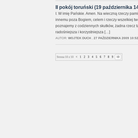
II pokój toruński (19 października 14
I. W imię Pańskie. Amen. Na wieczną rzeczy pami
innemu poza Bogiem, celem i rzeczy wszelkiej twó
poznajemy z codziennych skutków, żadna rzecz ta
radośniejsza i korzystniejsza […]
AUTOR:
WOJTEK DUCH
,
27 PAŹDZIERNIKA 2009 10:5
Strona 10 z 10
<
1
2
3
4
5
6
7
8
9
10