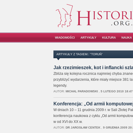
WIADOMOŚCI
ARTYKUŁY
KULTURA
NAUKA
ARTYKUŁY Z TAGIEM:: "TORUŃ"
Jak rzezimieszek, kot i inflancki sz
Zbliża się kolejna rocznica najmniej chyba znan
przybliżyć wydarzenia, które miały miejsce 381 la
legendy.
AUTOR:
MICHAL PARADOWSKI
,
5 LUTEGO 2010 18:47
Konferencja: „Od armii komputowe
W dniach 10 – 11 grudnia 2009 r. w Sali Złotej Pa
konferencja naukowa z cyklu „Od armii komputowe
w od XVI do XX w.
AUTOR:
DR JAROSŁAW CENTEK
,
9 GRUDNIA 2009 20: