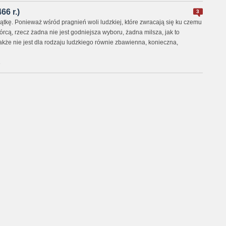
66 r.)
3
ątkę. Ponieważ wśród pragnień woli ludzkiej, które zwracają się ku czemu
rcą, rzecz żadna nie jest godniejsza wyboru, żadna milsza, jak to
kże nie jest dla rodzaju ludzkiego równie zbawienna, konieczna,
2