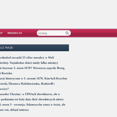
ST
REDAKCJA
CZ TAKŻE
odnalazł szczątki 55 ofiar masakry w Woli
eckiej. Najmłodsze dzieci miały kilka miesięcy
e kręcono 3. sezon 1670? Warszawę zagrały Brzeg,
i Roztoka
acie historyczne w 3. sezonie 1670. Kim byli Korybut
iecki, Eleonora Habsburżanka, Radziwiłł i
nowicz?
sador Ukrainy: w UPA byli zbrodniarze, ale w
 podziemiu też była duża ilość zbrodniczych aktów
, sezon 3 - recenzja. Adamczycha rusza w świat, ale
sze wie, dokąd zmierza