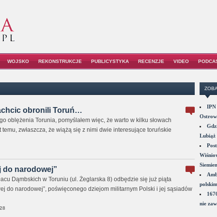
WOJSKO
REKONSTRUKCJE
PUBLICYSTYKA
RECENZJE
VIDEO
PODCA
ZOBA
IPN 
lachcic obronili Toruń…
Ostrowi
ego oblężenia Torunia, pomyślałem więc, że warto w kilku słowach
Gdzi
t temu, zwłaszcza, że wiążą się z nimi dwie interesujące toruńskie
Lubiąż 
Post
Wiśniow
Siemie
j do narodowej”
Amba
łacu Dąmbskich w Toruniu (ul. Żeglarska 8) odbędzie się już piąta
polskim
j do narodowej”, poświęconego dziejom militarnym Polski i jej sąsiadów
1670
nie zaw
28