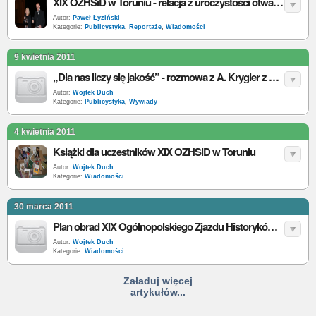
XIX OZHSiD w Toruniu - relacja z uroczystości otwarcia
Autor:
Paweł Łyziński
Kategorie:
Publicystyka
,
Reportaże
,
Wiadomości
9 kwietnia 2011
„Dla nas liczy się jakość” - rozmowa z A. Krygier z Komitetu Organizacyjnego XIX OZHSiD
Autor:
Wojtek Duch
Kategorie:
Publicystyka
,
Wywiady
4 kwietnia 2011
Książki dla uczestników XIX OZHSiD w Toruniu
Autor:
Wojtek Duch
Kategorie:
Wiadomości
30 marca 2011
Plan obrad XIX Ogólnopolskiego Zjazdu Historyków Studentów i Doktorantów
Autor:
Wojtek Duch
Kategorie:
Wiadomości
Załaduj więcej
artykułów...