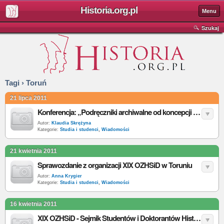
Historia.org.pl
Menu
Szukaj
Tagi › Toruń
21 lipca 2011
Konferencja: „Podręczniki archiwalne od koncepcji do realizacji”
Autor:
Klaudia Skrężyna
Kategorie:
Studia i studenci
,
Wiadomości
21 kwietnia 2011
Sprawozdanie z organizacji XIX OZHSiD w Toruniu
Autor:
Anna Krygier
Kategorie:
Studia i studenci
,
Wiadomości
16 kwietnia 2011
XIX OZHSiD - Sejmik Studentów i Doktorantów Historii