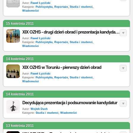
Autor:
Paweł Łyziński
Kategorie:
Publicystyka
,
Reportaże
,
Studia i studenci
,
Wiadomości
15 kwietnia 2011
XIX OZHS - drugi dzień obrad i prezentacja kandydatur
Autor:
Paweł Łyziński
Kategorie:
Publicystyka
,
Reportaże
,
Studia i studenci
,
Wiadomości
14 kwietnia 2011
XIX OZHS w Toruniu - pierwszy dzień obrad
Autor:
Paweł Łyziński
Kategorie:
Publicystyka
,
Reportaże
,
Studia i studenci
,
Wiadomości
14 kwietnia 2011
Decydująca prezentacja i podsumowanie kandydatur
Autor:
Wojtek Duch
Kategorie:
Studia i studenci
,
Wiadomości
13 kwietnia 2011