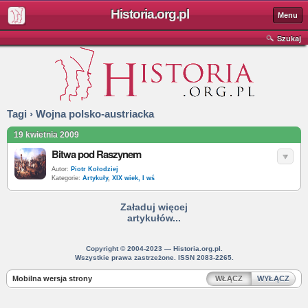
Historia.org.pl
Menu
Szukaj
Tagi › Wojna polsko-austriacka
19 kwietnia 2009
Bitwa pod Raszynem
Autor:
Piotr Kołodziej
Kategorie:
Artykuły
,
XIX wiek, I wś
Załaduj więcej
artykułów...
Copyright © 2004-2023 — Historia.org.pl.
Wszystkie prawa zastrzeżone. ISSN 2083-2265.
Mobilna wersja strony
WŁĄCZ
WYŁĄCZ