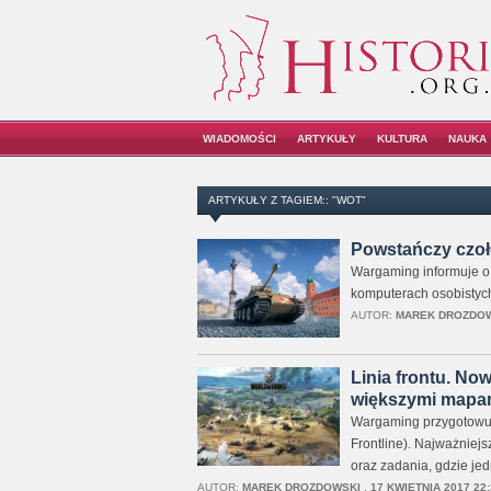
WIADOMOŚCI
ARTYKUŁY
KULTURA
NAUKA
ARTYKUŁY Z TAGIEM:: "WOT"
Powstańczy czoł
Wargaming informuje o 
komputerach osobistych.
AUTOR:
MAREK DROZDO
Linia frontu. Now
większymi mapa
Wargaming przygotowuje
Frontline). Najważniejs
oraz zadania, gdzie jed
AUTOR:
MAREK DROZDOWSKI
,
17 KWIETNIA 2017 22: