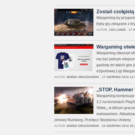
Zostań czołgistą
Wargaming by przypomni
tryby gry związane z br
AUTOR:
JAN LANDE
,
17 
Wargaming otwier
Wargaming otworzył ofic
ma być jednym miejscem
gadżety do takich gier 
eSportowej Ligi Warga
AUTOR:
MAREK DROZDOWSKI
,
17 SIERPNIA 2016 12:
„STOP, Hammer T
Wargaming kontynuuje ś
3.2 na konsolach Play
Strike„, w którym grac
malowaniem. Aktualizac
zimowy Ruinberg, Przełęcz Skorpiona i Ardeny.
AUTOR:
MAREK DROZDOWSKI
,
16 SIERPNIA 2016 20: