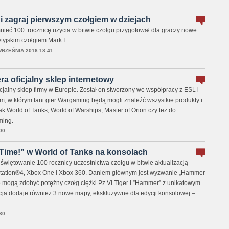
 i zagraj pierwszym czołgiem w dziejach
eć 100. rocznicę użycia w bitwie czołgu przygotował dla graczy nowe
ytyjskim czołgiem Mark I.
WRZEŚNIA 2016 18:41
a oficjalny sklep internetowy
jalny sklep firmy w Europie. Został on stworzony we współpracy z ESL i
, w którym fani gier Wargaming będą mogli znaleźć wszystkie produkty i
jak World of Tanks, World of Warships, Master of Orion czy też do
ming.
00
ime!” w World of Tanks na konsolach
więtowanie 100 rocznicy uczestnictwa czołgu w bitwie aktualizacją
Station®4, Xbox One i Xbox 360. Daniem głównym jest wyzwanie „Hammer
ze mogą zdobyć potężny czołg ciężki Pz.VI Tiger I ”Hammer” z unikatowym
ja dodaje również 3 nowe mapy, ekskluzywne dla edycji konsolowej –
30