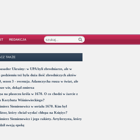
ST
REDAKCJA
CZ TAKŻE
sador Ukrainy: w UPA byli zbrodniarze, ale w
 podziemiu też była duża ilość zbrodniczych aktów
, sezon 3 - recenzja. Adamczycha rusza w świat, ale
sze wie, dokąd zmierza
a na płaszczu króla w 1670. O co chodzi w żarcie z
a Korybuta Wiśniowieckiego?
mierz Siemienowicz w serialu 1670. Kim był
ktor, który chciał wysłać chłopa na Księżyc?
mierz Siemienowicz i jego rakiety. Artylerzysta, który
ził swoją epokę