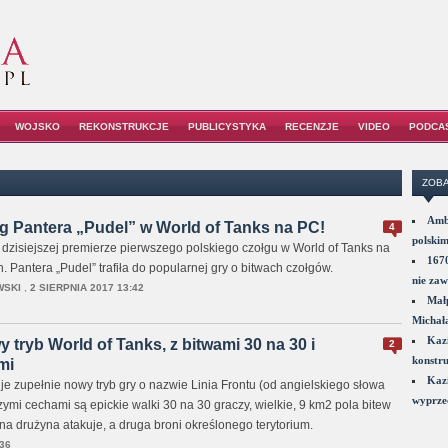
WOJSKO
REKONSTRUKCJE
PUBLICYSTYKA
RECENZJE
VIDEO
PODCA
ZOBA
Amba
g Pantera „Pudel” w World of Tanks na PC!
4
polskim
dzisiejszej premierze pierwszego polskiego czołgu w World of Tanks na
1670
 Pantera „Pudel” trafiła do popularnej gry o bitwach czołgów.
nie zaw
WSKI
,
2 SIERPNIA 2017 13:42
Małp
Michał
Kazi
y tryb World of Tanks, z bitwami 30 na 30 i
2
konstru
mi
Kazi
 zupełnie nowy tryb gry o nazwie Linia Frontu (od angielskiego słowa
wyprzed
zymi cechami są epickie walki 30 na 30 graczy, wielkie, 9 km2 pola bitew
na drużyna atakuje, a druga broni określonego terytorium.
36