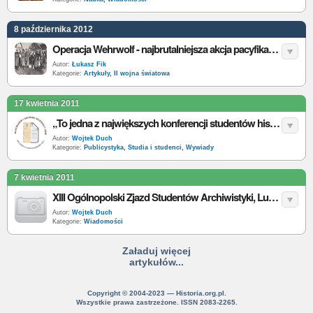
8 października 2012
Operacja Wehrwolf - najbrutalniejsza akcja pacyfikacyjno-wysiedleńcza na Zamojszczyźnie
Autor:
Łukasz Fik
Kategorie:
Artykuły
,
II wojna światowa
17 kwietnia 2011
„To jedna z największych konferencji studentów historii” - o XIII OZSA rozmawialiśmy z P. Chilczukiem
Autor:
Wojtek Duch
Kategorie:
Publicystyka
,
Studia i studenci
,
Wywiady
7 kwietnia 2011
XIII Ogólnopolski Zjazd Studentów Archiwistyki, Lublin 2011 r.
Autor:
Wojtek Duch
Kategorie:
Wiadomości
Załaduj więcej
artykułów...
Copyright © 2004-2023 — Historia.org.pl.
Wszystkie prawa zastrzeżone. ISSN 2083-2265.