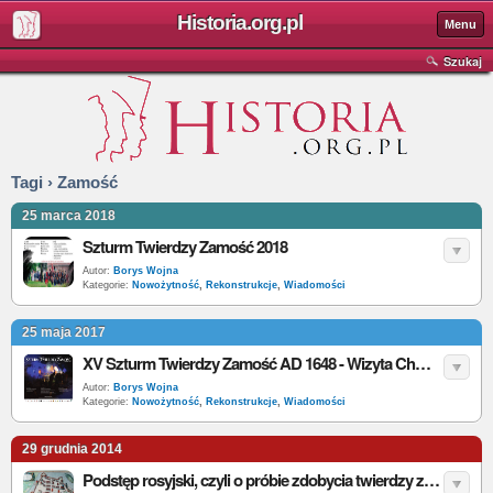
Historia.org.pl
Menu
Szukaj
Tagi › Zamość
25 marca 2018
Szturm Twierdzy Zamość 2018
Autor:
Borys Wojna
Kategorie:
Nowożytność
,
Rekonstrukcje
,
Wiadomości
25 maja 2017
XV Szturm Twierdzy Zamość AD 1648 - Wizyta Chmielnickiego
Autor:
Borys Wojna
Kategorie:
Nowożytność
,
Rekonstrukcje
,
Wiadomości
29 grudnia 2014
Podstęp rosyjski, czyli o próbie zdobycia twierdzy zamojskiej przez wojska rosyjskie w 1706 roku