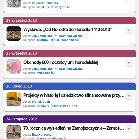
Autor:
dr Jacek Feduszka
Kategorie:
Artykuły
,
Nowożytność
29 września 2013
Wystawa: „Od Horodła do Horodła 1413-2013”
Autor:
Jan Lande
and
Inf. pras. lub własna
Kategorie:
Kultura i sztuka
,
Wiadomości
17 września 2013
Obchody 600. rocznicy unii horodelskiej
Autor:
Jan Lande
and
Inf. pras. lub własna
Kategorie:
Wiadomości
10 lutego 2013
Projekty w historię i dziedzictwo sfinansowane przy udziale środków Unii Europejskiej w Polsce [top]
Autor:
Wojtek Duch
Kategorie:
Artykuły
,
Przekrojowe i inne
24 listopada 2012
70. rocznica wysiedleń na Zamojszczyźnie – Zamość, 27–30 listopada 2012
Autor:
Ewa Korzecka
Kategorie:
Nauka
,
Wiadomości