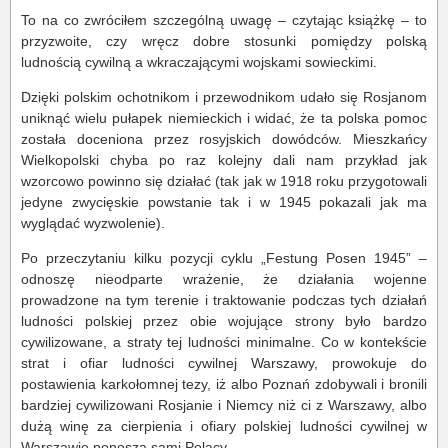
To na co zwróciłem szczególną uwagę – czytając książkę – to
przyzwoite, czy wręcz dobre stosunki pomiędzy polską
ludnością cywilną a wkraczającymi wojskami sowieckimi.
Dzięki polskim ochotnikom i przewodnikom udało się Rosjanom
uniknąć wielu pułapek niemieckich i widać, że ta polska pomoc
została doceniona przez rosyjskich dowódców. Mieszkańcy
Wielkopolski chyba po raz kolejny dali nam przykład jak
wzorcowo powinno się działać (tak jak w 1918 roku przygotowali
jedyne zwycięskie powstanie tak i w 1945 pokazali jak ma
wyglądać wyzwolenie).
Po przeczytaniu kilku pozycji cyklu „Festung Posen 1945” –
odnoszę nieodparte wrażenie, że działania wojenne
prowadzone na tym terenie i traktowanie podczas tych działań
ludności polskiej przez obie wojujące strony było bardzo
cywilizowane, a straty tej ludności minimalne. Co w kontekście
strat i ofiar ludności cywilnej Warszawy, prowokuje do
postawienia karkołomnej tezy, iż albo Poznań zdobywali i bronili
bardziej cywilizowani Rosjanie i Niemcy niż ci z Warszawy, albo
dużą winę za cierpienia i ofiary polskiej ludności cywilnej w
Warszawie ponoszą sami Polacy.