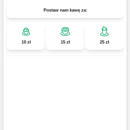
Postaw nam kawę za:
10 zł
15 zł
25 zł