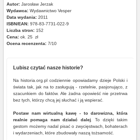
Autor:
Jarosław Jerzak
Wydawca:
Wydawnictwo Vesper
Data wydania:
2011
ISBN/EAN:
978-83-7731-022-9
Liczba stron:
152
Cena:
ok. 25 zł
Ocena recenzenta:
7/10
Lubisz czytać nasze historie?
Na historia.org.pl codziennie opowiadamy dzieje Polski i
świata tak, jak na to zasługują - rzetelnie, pasjonująco, z
szacunkiem do faktów. Ale żadna opowieść nie przetrwa
bez tych, którzy chcą jej słuchać i ją wspierać.
Postaw nam wirtualną kawę - to darowizna, która
realnie pomaga nam działać dalej
. To dzięki takim
gestom możemy nadal pisać o zwycięstwach, bohaterach
i wydarzeniach, które zbudowały naszą tożsamość.