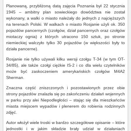
Planowaną, przybliżoną datą zajęcia Poznania był 22 stycznia
1945 – ambitny plan sowieckiego dowództwa nie został
wykonany, a walki o miasto należały do jednych z najcięższych
na terenach Polski. W walkach o miasto Rosjanie użyli ok. 350
pojazdów pancernych (czołgów, dział pancernych oraz czołgów
miotaczy ognia) z których utracono 150 sztuk, po stronie
niemieckiej walczyło tylko 30 pojazdów (w większości były to
działa pancerne).
Rosjanie nie tylko używali kilku wersji czołgu T-34 (w tym OT-
34/85), ale także czołgi ciężkie IS-2 i co dla wielu czytelników
może być zaskoczeniem amerykańskich czołgów M4A2
Sherman.
Znaczna część zniszczonych i pozostawionych przez obie
strony pojazdów znalazła się po zakończeniu działań wojennych
w parku przy alei Niepodległości – stając się dla mieszkańców
miasta miejscem wypadów i plenerem do robienia rodzinnych
zdjęć.
Autor włożył wiele troski w bardzo szczegółowe opisanie – które
jednostki i w jakim składzie brały udział w działaniach