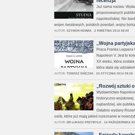
recenzja
Już sama nazwa: Wydaw
proponowanych publikac
napoleońskiej. Nic bard
wojen światowych, polskich powstań, wojny bolsz
AUTOR:
SZYMON NOWAK
,
2 KWIETNIA 2014 08:00
„Wojna partyjska 
Praca Franka Leppera 
Napoleon V. Jest to ko
XX wieku, która został
która stała się udziałem
AUTOR:
TOMASZ SIŃCZAK
,
24 STYCZNIA 2014 08:00
„Rozwój sztuki o
Wydawnictwo NapoleonV
historyczno-wojskowej. Z
najbardziej, ale publik
Ostatnio wydany Rozwój
osób, które już mają jakieś rozeznanie w nowożyt
AUTOR:
DR ŁUKASZ PRZYBYŁO
,
14 PAŹDZIERNIKA 20
„Epizody kawaler