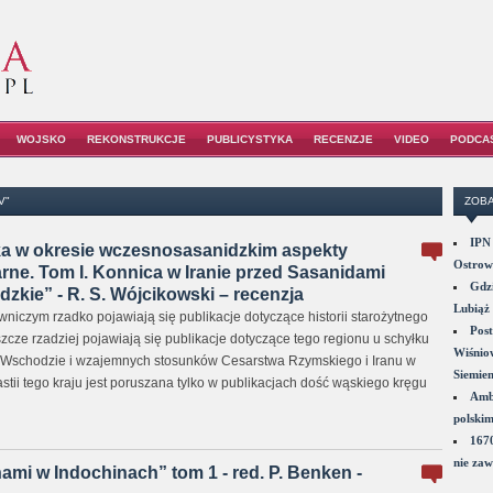
WOJSKO
REKONSTRUKCJE
PUBLICYSTYKA
RECENZJE
VIDEO
PODCA
V"
ZOBA
IPN 
ka w okresie wczesnosasanidzkim aspekty
Ostrowi
tarne. Tom I. Konnica w Iranie przed Sasanidami
Gdzi
zkie” - R. S. Wójcikowski – recenzja
Lubiąż 
niczym rzadko pojawiają się publikacje dotyczące historii starożytnego
Post
cze rzadziej pojawiają się publikacje dotyczące tego regionu u schyłku
Wiśniow
a Wschodzie i wzajemnych stosunków Cesarstwa Rzymskiego i Iranu w
Siemie
stii tego kraju jest poruszana tylko w publikacjach dość wąskiego kręgu
Amba
polskim
1670
nie zaw
ami w Indochinach” tom 1 - red. P. Benken -