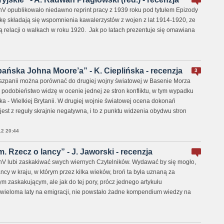
 opublikowało niedawno reprint pracy z 1939 roku pod tytułem Epizody
żkę składają się wspomnienia kawalerzystów z wojen z lat 1914-1920, ze
elacji o walkach w roku 1920. Jak po latach prezentuje się omawiana
ńska Johna Moore’a” - K. Cieplińska - recenzja
3
zpanii można porównać do drugiej wojny światowej w Basenie Morza
odobieństwo widzę w ocenie jednej ze stron konfliktu, w tym wypadku
a - Wielkiej Brytanii. W drugiej wojnie światowej ocena dokonań
est z reguły skrajnie negatywna, i to z punktu widzenia obydwu stron
2 20:44
 Rzecz o lancy” - J. Jaworski - recenzja
 lubi zaskakiwać swych wiernych Czytelników. Wydawać by się mogło,
cy w kraju, w którym przez kilka wieków, broń ta była uznaną za
ym zaskakującym, ale jak do tej pory, prócz jednego artykułu
wieloma laty na emigracji, nie powstało żadne kompendium wiedzy na