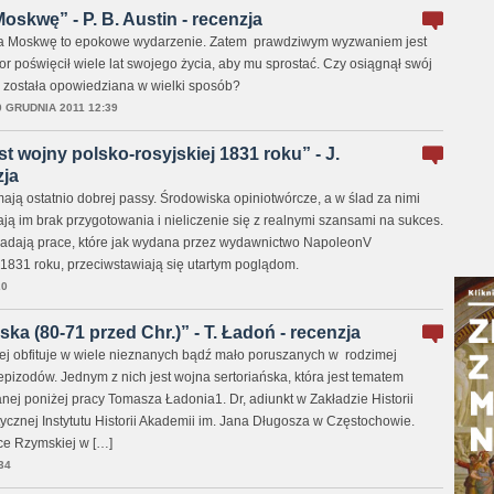
oskwę” - P. B. Austin - recenzja
 Moskwę to epokowe wydarzenie. Zatem prawdziwym wyzwaniem jest
or poświęcił wiele lat swojego życia, aby mu sprostać. Czy osiągnął swój
a została opowiedziana w wielki sposób?
0 GRUDNIA 2011 12:39
t wojny polsko-rosyjskiej 1831 roku” - J.
zja
ają ostatnio dobrej passy. Środowiska opiniotwórcze, a w ślad za nimi
ają im brak przygotowania i nieliczenie się z realnymi szansami na sukces.
adają prace, które jak wydana przez wydawnictwo NapoleonV
j 1831 roku, przeciwstawiają się utartym poglądom.
20
ka (80-71 przed Chr.)” - T. Ładoń - recenzja
kiej obfituje w wiele nieznanych bądź mało poruszanych w rodzimej
j epizodów. Jednym z nich jest wojna sertoriańska, która jest tematem
j poniżej pracy Tomasza Ładonia1. Dr, adiunkt w Zakładzie Historii
ntycznej Instytutu Historii Akademii im. Jana Długosza w Częstochowie.
ce Rzymskiej w […]
34