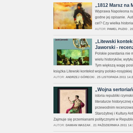
„1812 Marsz na M
Wyprawa Napoleona na
godne jej opisanie. Aut
cel? Czy wielka histori
AUTOR:
PAWEL PUZIO
,
2
„Litewski konteks
Jaworski - recen
Polskie powstania nie m
wielu historyków, wytyk
Tym większą wagę posi
książka Litewski kontekst wojny polsko-rosyjskie
AUTOR:
ANDRZEJ GÓRECKI
,
25 LISTOPADA 2011 14:
„Wojna sertoriańs
istoria republiki rzyms
literaturze historyczne
przewodnim recenzowane
Starożytnej i Kultury A
Zajmuje się przemianami politycznymi w Republi
AUTOR:
DAMIAN WASZAK
,
21 PAŹDZIERNIKA 2011 14: