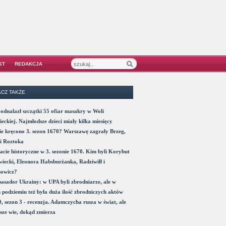
ST
REDAKCJA
CZ TAKŻE
odnalazł szczątki 55 ofiar masakry w Woli
eckiej. Najmłodsze dzieci miały kilka miesięcy
e kręcono 3. sezon 1670? Warszawę zagrały Brzeg,
i Roztoka
acie historyczne w 3. sezonie 1670. Kim byli Korybut
iecki, Eleonora Habsburżanka, Radziwiłł i
nowicz?
sador Ukrainy: w UPA byli zbrodniarze, ale w
 podziemiu też była duża ilość zbrodniczych aktów
, sezon 3 - recenzja. Adamczycha rusza w świat, ale
sze wie, dokąd zmierza