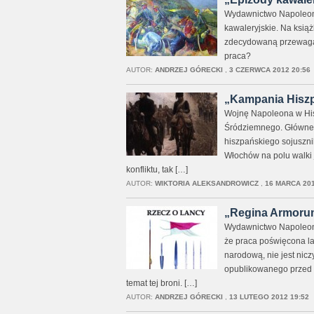
Wydawnictwo NapoleonV
kawaleryjskie. Na ksią
zdecydowaną przewagą r
praca?
AUTOR:
ANDRZEJ GÓRECKI
,
3 CZERWCA 2012 20:56
„Kampania Hiszpa
Wojnę Napoleona w His
Śródziemnego. Główne p
hiszpańskiego sojusznik
Włochów na polu walki j
konfliktu, tak […]
AUTOR:
WIKTORIA ALEKSANDROWICZ
,
16 MARCA 201
„Regina Armorum.
Wydawnictwo NapoleonV
że praca poświęcona lan
narodową, nie jest nicz
opublikowanego przed 
temat tej broni. […]
AUTOR:
ANDRZEJ GÓRECKI
,
13 LUTEGO 2012 19:52