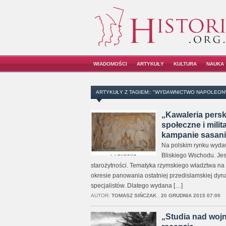
WIADOMOŚCI
ARTYKUŁY
KULTURA
NAUKA
ARTYKUŁY Z TAGIEM:: "WYDAWNICTWO NAPOLEON
„Kawaleria pers
społeczne i mili
kampanie sasanid
Na polskim rynku wydaw
Bliskiego Wschodu. Jesz
starożytności. Tematyka rzymskiego władztwa n
okresie panowania ostatniej przedislamskiej dyna
specjalistów. Dlatego wydana […]
AUTOR:
TOMASZ SIŃCZAK
,
20 GRUDNIA 2015 07:00
„Studia nad wojn