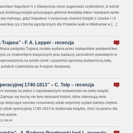
nictwo Napoleon V z Oświęcimia może sugerować czytelnikom, iż wśród
ji dominują książki poruszające głównie tematykę bitew i kampanii epoki
ziej mylnego, gdyż Napoleon V proponuje również książki z czasów I i II
ewickiej czy z trochę egzotycznych dla Polaków walk w Wietnamie w […]
Trajana” - F. A. Lepper - recenzja
Wojna partyjska Trajana została wydana przez małopolskie wydawnictwo
lejna ze znakomitych klasycznych prac badaczy zachodnich powstałych w
a wprowadzona na polski rynek i uzupełnia ogromną wydawniczą lukę,
 polskich czytelników po II wojnie światowej.
peracyjnej 1740-1813” – C. Telp – recenzja
 wyrasta na jedno z najciekawszych wydawnictw na rynku książki
ajmuje się trochę nie tymi okresami historii, które interesują mnie
acje dotyczące szeroko rozumianej sztuki wojennej czytam bardzo chętnie.
 sztuki operacyjnej 1740-1813 to doskonała książka, choć na pewno dla
nej wojnie.
12 08:00
yjskie” - A. Radwan Pragłowski (red.) - recenzja