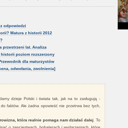
ucz odpowiedzi
orii? Matura z historii 2012
i?
 przestrzeni lat. Analiza
historii poziom rozszerzony
 Przewodnik dla maturzystów
ena, odwołania, zwolnienia]
damy dzieje Polski i świata tak, jak na to zasługują -
 do faktów. Ale żadna opowieść nie przetrwa bez tych,
rowizna, która realnie pomaga nam działać dalej
. To
sać o zwycięstwach, bohaterach i wydarzeniach, które