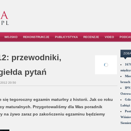
WOJSKO
REKONSTRUKCJE
PUBLICYSTYKA
RECENZJE
VIDEO
PODCA
ZOBA
12: przewodniki,
1670
giełda pytań
między
Mies
brzuch 
 2012 20:50
IPN 
Ostrowi
 się tegoroczny egzamin maturlny z historii. Jak co roku
Gdzi
Lubiąż 
ocy maturalnych. Przygotowaliśmy dla Was poradnik
Post
ury na żywo zaraz po zakończeniu egzaminu będziemy
Wiśniow
Siemie