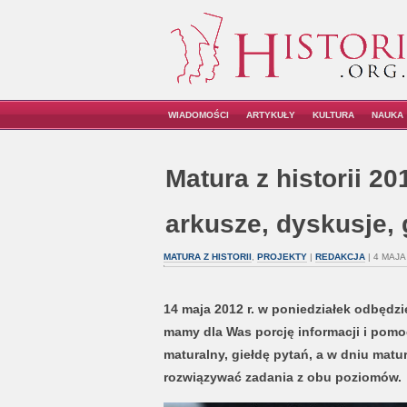
WIADOMOŚCI
ARTYKUŁY
KULTURA
NAUKA
Matura z historii 20
arkusze, dyskusje, 
MATURA Z HISTORII
,
PROJEKTY
|
REDAKCJA
| 4 MAJA
14 maja 2012 r. w poniedziałek odbędzie
mamy dla Was porcję informacji i pom
maturalny, giełdę pytań, a w dniu mat
rozwiązywać zadania z obu poziomów.