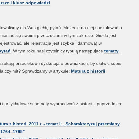
kusze i klucz odpowiedzi
towaliśmy dla Was giełdę pytań. Możecie na niej spekulować o
eniać się swoimi przeczuciami w tym zakresie. Giełda jest
jestrować, ale rejestracja jest szybka i darmowa) w
 pytań
. W tym roku nasi czytelnicy typują następujące
tematy
.
zukają przecieków i dyskutują o pewniakach, by ułatwić sobie
wda czy mit? Sprawdzamy w artykule:
Matura z historii
i przykładowe schematy wypracowań z historii z poprzednich
 z historii 2011 r. - temat I: „Scharakteryzuj przemiany
 1764–1795”