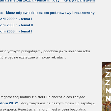
 z historii 2011 r. - temat II: „Czy II RP była państwem
lne - klucz odpowiedzi poziom podstawowy i rozszerzony
ii 2009 r. - temat I
i 2009 r. - temat II
ii 2008 r. - temat I
 historycznych przygotujemy podobnie jak w ubiegłym roku
tóre będzie użyteczne w trakcie rekrutacji.
egorocznej matury z historii lub chcesz o coś zapytać
storii 2012”
, który znajdziesz na naszym forum lub zapytaj w
eksperci. Rejestracja na forum jest w pełni bezpłatna.