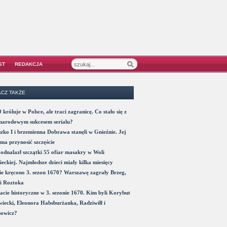
ST
REDAKCJA
CZ TAKŻE
 króluje w Polsce, ale traci zagranicę. Co stało się z
narodowym sukcesem serialu?
zko I i brzemienna Dobrawa stanęli w Gnieźnie. Jej
ma przynosić szczęście
odnalazł szczątki 55 ofiar masakry w Woli
eckiej. Najmłodsze dzieci miały kilka miesięcy
e kręcono 3. sezon 1670? Warszawę zagrały Brzeg,
i Roztoka
acie historyczne w 3. sezonie 1670. Kim byli Korybut
iecki, Eleonora Habsburżanka, Radziwiłł i
nowicz?