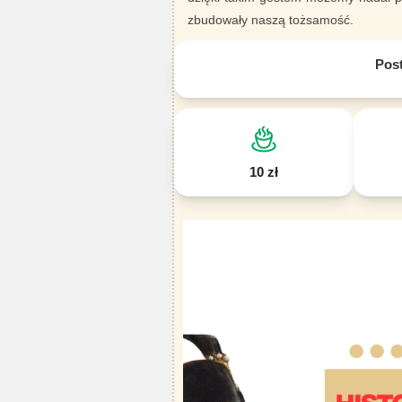
zbudowały naszą tożsamość.
Pos
10 zł