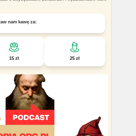
taw nam kawę za:
15 zł
25 zł