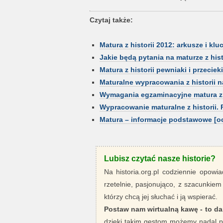
Czytaj także:
Matura z historii 2012: arkusze i kl
Jakie będą pytania na maturze z hist
Matura z historii pewniaki i przeciek
Maturalne wypracowania z historii na
Wymagania egzaminacyjne matura z 
Wypracowanie maturalne z historii.
Matura – informacje podstawowe [oc
Lubisz czytać nasze historie?
Na historia.org.pl codziennie opowia
rzetelnie, pasjonująco, z szacunkiem
którzy chcą jej słuchać i ją wspierać.
Postaw nam wirtualną kawę - to da
dzięki takim gestom możemy nadal pi