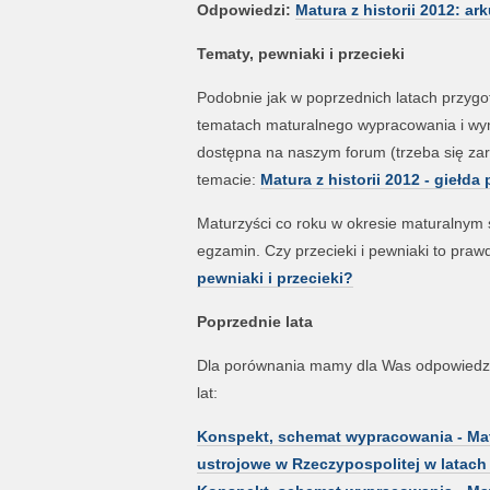
Odpowiedzi:
Matura z historii 2012: ar
Tematy, pewniaki i przecieki
Podobnie jak w poprzednich latach przygo
tematach maturalnego wypracowania i wymi
dostępna na naszym forum (trzeba się zare
temacie:
Matura z historii 2012 - giełda
Maturzyści co roku w okresie maturalnym s
egzamin. Czy przecieki i pewniaki to pra
pewniaki i przecieki?
Poprzednie lata
Dla porównania mamy dla Was odpowiedzi 
lat:
Konspekt, schemat wypracowania - Matura
ustrojowe w Rzeczypospolitej w latach