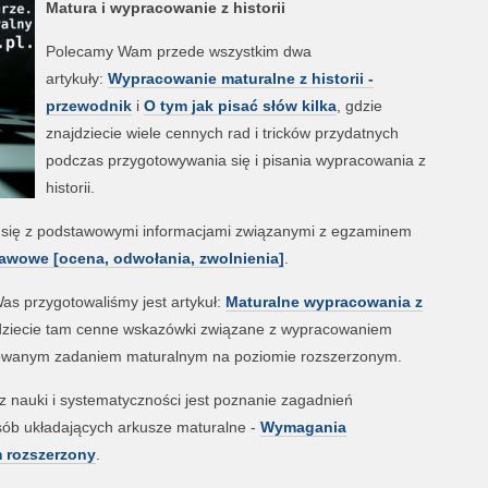
Matura i wypracowanie z historii
Polecamy Wam przede wszystkim dwa
artykuły:
Wypracowanie maturalne z historii -
przewodnik
i
O tym jak pisać słów kilka
, gdzie
znajdziecie wiele cennych rad i tricków przydatnych
podczas przygotowywania się i pisania wypracowania z
historii.
e się z podstawowymi informacjami związanymi z egzaminem
awowe [ocena, odwołania, zwolnienia]
.
s przygotowaliśmy jest artykuł:
Maturalne wypracowania z
dziecie tam cenne wskazówki związane z wypracowaniem
unktowanym zadaniem maturalnym na poziomie rozszerzonym.
 nauki i systematyczności jest poznanie zagadnień
sób układających arkusze maturalne -
Wymagania
m rozszerzony
.