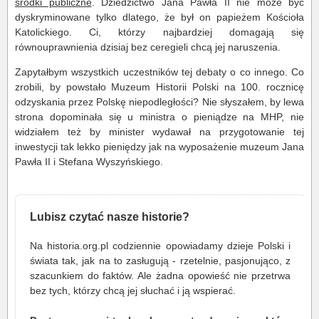
środki publiczne
. Dziedzictwo Jana Pawła II nie może być
dyskryminowane tylko dlatego, że był on papieżem Kościoła
Katolickiego. Ci, którzy najbardziej domagają się
równouprawnienia dzisiaj bez ceregieli chcą jej naruszenia.
Zapytałbym wszystkich uczestników tej debaty o co innego. Co
zrobili, by powstało Muzeum Historii Polski na 100. rocznicę
odzyskania przez Polskę niepodległości? Nie słyszałem, by lewa
strona dopominała się u ministra o pieniądze na MHP, nie
widziałem też by minister wydawał na przygotowanie tej
inwestycji tak lekko pieniędzy jak na wyposażenie muzeum Jana
Pawła II i Stefana Wyszyńskiego.
Lubisz czytać nasze historie?
Na historia.org.pl codziennie opowiadamy dzieje Polski i
świata tak, jak na to zasługują - rzetelnie, pasjonująco, z
szacunkiem do faktów. Ale żadna opowieść nie przetrwa
bez tych, którzy chcą jej słuchać i ją wspierać.