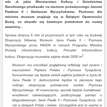
mln zł, jakie Ministerstwo Kultury i Dziedzictwa
Narodowego przekazało na muzeum poświęconego Janowi
Pawłowi II i Stefanowi Wyszyńskiemu. Pechowo dla
ministra muzeum znajduje się w Świątyni Opatrzności
Bożej, co okazało się świetnym pretekstem do nowej
awantury...
Sprawa dotyczy 6 mln zł przyznanych w tym roku na budowę
Ekspozycji Głównej Muzeum Jana Pawła II i Prymasa
Wyszyńskiego przez MKiDN w ramach Programu Ministra
Rozwój infrastruktury kultury, Priorytet Infrastruktura
2
kultury
. Ekspozycja muzealna zajmie około 2000 m
.
Muzeum ma umożliwić pogłębioną refleksję nad życiem i
nauczaniem Papieża Polaka i Prymasa Tysiąclecia.
Koncentrować się będzie wokół wątków polskich w życiu bł.
Jana Pawła II. Jednocześnie będzie to pierwsza tego
rodzaju ekspozycja poświęcona osobie Prymasa
Wyszyńskiego. W nowoczesny sposób będzie kształtować
wrażliwość odwiedzających, podtrzymując pamięć o
błogosławionym Janie Pawle II i Prymasie Tysiąclecia, ich
roli w dziejach Polski i świata. Szczególnie jest to ważne w