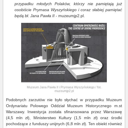
przypadku młodych Polaków, którzy nie pamiętają już
osobiście Prymasa Wyszyńskiego i coraz słabiej pamiętać
będą bł. Jana Pawła II
- muzeumjp2.pl.
Muzeum Jana Pawła II i Prymasa Wyszyńskiego / fot.
muzeumjp2.pl
Podobnych zarzutów nie było słychać w przypadku Muzeum
Ordynariatu Polowego Oddział Muzeum Historycznego m.st
Warszawy. Inwestycja została sfinansowana przez Warszawę
(4,5 mln zł), Ministerstwo Kultury (1,5 mln zł) oraz środki
pochodzące z funduszy unijnych (6,8 mln zł). Ten obiekt również