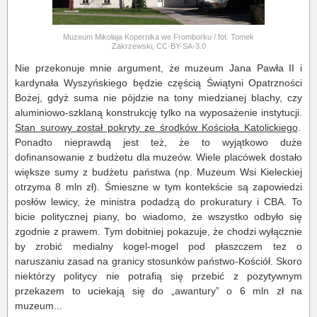
Muzeum Mikołaja Kopernika we Fromborku / fot. Tomek
Zakrzewski, CC-BY-SA-3.0
Nie przekonuje mnie argument, że muzeum Jana Pawła II i
kardynała Wyszyńskiego będzie częścią Świątyni Opatrzności
Bożej, gdyż suma nie pójdzie na tony miedzianej blachy, czy
aluminiowo-szklaną konstrukcję tylko na wyposażenie instytucji.
Stan surowy został pokryty ze środków Kościoła Katolickiego
.
Ponadto nieprawdą jest też, że to wyjątkowo duże
dofinansowanie z budżetu dla muzeów. Wiele placówek dostało
większe sumy z budżetu państwa (np. Muzeum Wsi Kieleckiej
otrzyma 8 mln zł). Śmieszne w tym kontekście są zapowiedzi
posłów lewicy, że ministra podadzą do prokuratury i CBA. To
bicie politycznej piany, bo wiadomo, że wszystko odbyło się
zgodnie z prawem. Tym dobitniej pokazuje, że chodzi wyłącznie
by zrobić medialny kogel-mogel pod płaszczem tez o
naruszaniu zasad na granicy stosunków państwo-Kościół. Skoro
niektórzy politycy nie potrafią się przebić z pozytywnym
przekazem to uciekają się do „awantury” o 6 mln zł na
muzeum...