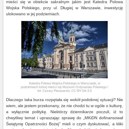
mieści się w obiekcie sakralnym jakim jest Katedra Polowa
Wojska Polskiego, przy ul. Długiej w Warszawie, inwestycję
ulokowano w jej podziemiach.
Katedra Polowa Wojska Polskiego w Warszawie, w
podziemiach której mieści się Muzeum Ordynariatu Polowego /
fot. Cezary Piwowarski, CC-BY-SA-3.0
Dlaczego taka burza rozpętała się wokół podobnej sytuacji? Nie
wiem, ale jestem przekonany, że nie chodzi tu w ogóle o kulturę,
a wyłącznie politykę. Niektórzy dziennikarze poczuli, iż to
chwytliwy temat i upraszając sprawę do „MKiDN dofinansował
Świątynię Opatrzności Bożej” mieli o czym dyskutować, a kliki