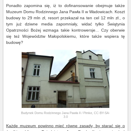
Ponadto zapomina się, iż to dofinansowanie obejmuje także
Muzeum Domu Rodzinnego Jana Pawła II w Wadowicach. Koszt
budowy to 29 mln zł, resort przekazał na ten cel 12 mln zł., o
tym już dziwne media zapomniały, widać tylko Świątynia
Opatrzności Bożej wzmaga takie kontrowersje... Czy oberwie
się też Województw Małopolskiemu, które także wspiera tę
budowę?
Budynek Domu Rodzinnego Jana Pawła II / Pimke, CC-BY-SA-
3.0
Każde muzeum powinno mieć równe zasady, by starać się o