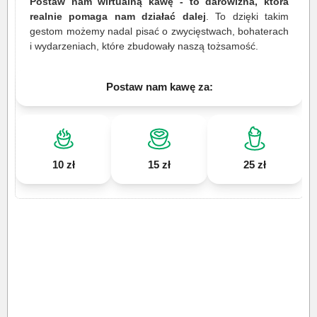
Postaw nam wirtualną kawę - to darowizna, która
realnie pomaga nam działać dalej
. To dzięki takim
gestom możemy nadal pisać o zwycięstwach, bohaterach
i wydarzeniach, które zbudowały naszą tożsamość.
Postaw nam kawę za:
10 zł
15 zł
25 zł