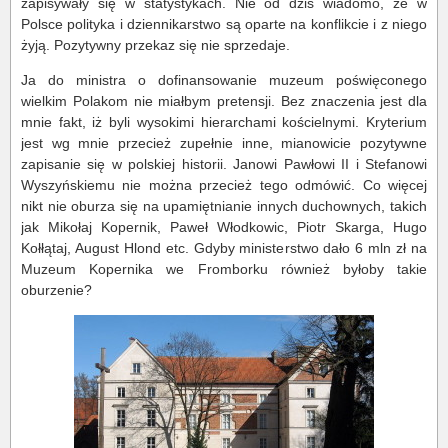
zapisywały się w statystykach. Nie od dziś wiadomo, że w
Polsce polityka i dziennikarstwo są oparte na konflikcie i z niego
żyją. Pozytywny przekaz się nie sprzedaje.
Ja do ministra o dofinansowanie muzeum poświęconego
wielkim Polakom nie miałbym pretensji. Bez znaczenia jest dla
mnie fakt, iż byli wysokimi hierarchami kościelnymi. Kryterium
jest wg mnie przecież zupełnie inne, mianowicie pozytywne
zapisanie się w polskiej historii. Janowi Pawłowi II i Stefanowi
Wyszyńskiemu nie można przecież tego odmówić. Co więcej
nikt nie oburza się na upamiętnianie innych duchownych, takich
jak Mikołaj Kopernik, Paweł Włodkowic, Piotr Skarga, Hugo
Kołłątaj, August Hlond etc. Gdyby ministerstwo dało 6 mln zł na
Muzeum Kopernika we Fromborku również byłoby takie
oburzenie?