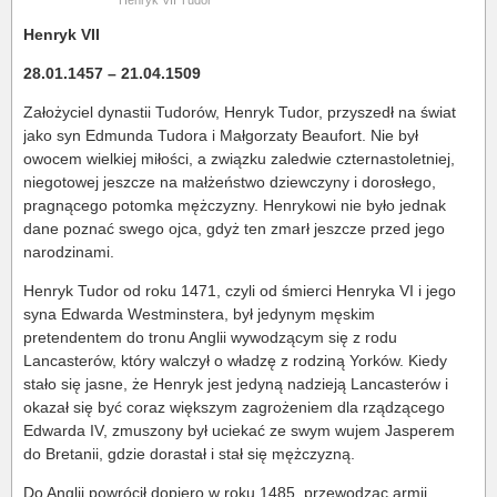
Henryk VII Tudor
Henryk VII
28.01.1457 – 21.04.1509
Założyciel dynastii Tudorów, Henryk Tudor, przyszedł na świat
jako syn Edmunda Tudora i Małgorzaty Beaufort. Nie był
owocem wielkiej miłości, a związku zaledwie czternastoletniej,
niegotowej jeszcze na małżeństwo dziewczyny i dorosłego,
pragnącego potomka mężczyzny. Henrykowi nie było jednak
dane poznać swego ojca, gdyż ten zmarł jeszcze przed jego
narodzinami.
Henryk Tudor od roku 1471, czyli od śmierci Henryka VI i jego
syna Edwarda Westminstera, był jedynym męskim
pretendentem do tronu Anglii wywodzącym się z rodu
Lancasterów, który walczył o władzę z rodziną Yorków. Kiedy
stało się jasne, że Henryk jest jedyną nadzieją Lancasterów i
okazał się być coraz większym zagrożeniem dla rządzącego
Edwarda IV, zmuszony był uciekać ze swym wujem Jasperem
do Bretanii, gdzie dorastał i stał się mężczyzną.
Do Anglii powrócił dopiero w roku 1485, przewodząc armii