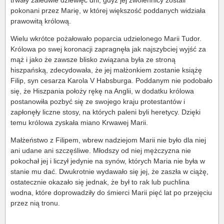
trwały zaledwie dziewięć dni, gdyż jej zwolennicy zostali
pokonani przez Marię, w której większość poddanych widziała
prawowitą królową.
Wielu wkrótce pożałowało poparcia udzielonego Marii Tudor.
Królowa po swej koronacji zapragnęła jak najszybciej wyjść za
mąż i jako że zawsze blisko związana była ze stroną
hiszpańską, zdecydowała, że jej małżonkiem zostanie książę
Filip, syn cesarza Karola V Habsburga. Poddanym nie podobało
się, że Hiszpania położy rękę na Anglii, w dodatku królowa
postanowiła pozbyć się ze swojego kraju protestantów i
zapłonęły liczne stosy, na których paleni byli heretycy. Dzięki
temu królowa zyskała miano Krwawej Marii.
Małżeństwo z Filipem, wbrew nadziejom Marii nie było dla niej
ani udane ani szczęśliwe. Młodszy od niej mężczyzna nie
pokochał jej i liczył jedynie na synów, których Maria nie była w
stanie mu dać. Dwukrotnie wydawało się jej, że zaszła w ciążę,
ostatecznie okazało się jednak, że był to rak lub puchlina
wodna, które doprowadziły do śmierci Marii pięć lat po przejęciu
przez nią tronu.