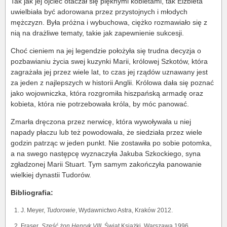
Tak jak jej ojciec otaczał się pięknymi kobietami, tak Elżbieta
uwielbiała być adorowana przez przystojnych i młodych
mężczyzn. Była próżna i wybuchowa, ciężko rozmawiało się z
nią na drażliwe tematy, takie jak zapewnienie sukcesji.
Choć cieniem na jej legendzie położyła się trudna decyzja o
pozbawianiu życia swej kuzynki Marii, królowej Szkotów, która
zagrażała jej przez wiele lat, to czas jej rządów uznawany jest
za jeden z najlepszych w historii Anglii. Królowa dała się poznać
jako wojowniczka, która rozgromiła hiszpańską armadę oraz
kobieta, która nie potrzebowała króla, by móc panować.
Zmarła dręczona przez nerwicę, która wywoływała u niej
napady płaczu lub też powodowała, że siedziała przez wiele
godzin patrząc w jeden punkt. Nie zostawiła po sobie potomka,
a na swego następcę wyznaczyła Jakuba Szkockiego, syna
zgładzonej Marii Stuart. Tym samym zakończyła panowanie
wielkiej dynastii Tudorów.
Bibliografia:
J. Meyer,
Tudorowie
, Wydawnictwo Astra, Kraków 2012.
Fraser
, Sześć żon Henryk VIII
, Świat Książki, Warszawa 1996.