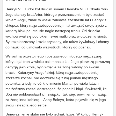
Henryk VIII Tudor był drugim synem Henryka VII i Elżbiety York.
Jego starszy brat Artur, którego przeznaczeniem było zostać
królem Anglii, zmarł w wieku zaledwie szesnastu lat i Henryk z
chłopca, który najprawdopodobniej miał związać swoje życie z
karierą biskupa, stał się nagle następcą tronu. Od dziecka
wychowywał się pod okiem swej matki oraz w otoczeniu sióstr.
Był rozpieszczony i rozkapryszony, ale także żywiołowy i chętny
do nauki, co ujmowało wszystkich, którzy go poznali.
Wyrósł na przystojnego i postawnego młodego mężczyznę,
który objął tron w wieku osiemnastu lat. Jego pierwszą poważną
decyzją jako króla, było wzięcie za żonę wdowy po swoim
bracie, Katarzyny Aragońskiej, którą najprawdopodobniej
szczerze kochał. Nie doczekał się z nią jednak męskiego
potomka, a jedynie córki o imieniu Maria i po wielu latach
małżeństwa zaczął dostrzegać, że popełnił błąd. Stwierdził, że
Bóg nie pobłogosławił ich związku, tak więc powinien on wziąć
za żonę inną kobietę – Annę Boleyn, która pojawiła się w jego
życiu i skradła jego serce.
Unieważnienie ślubu nie było jednak łatwe. W końcu Henryk