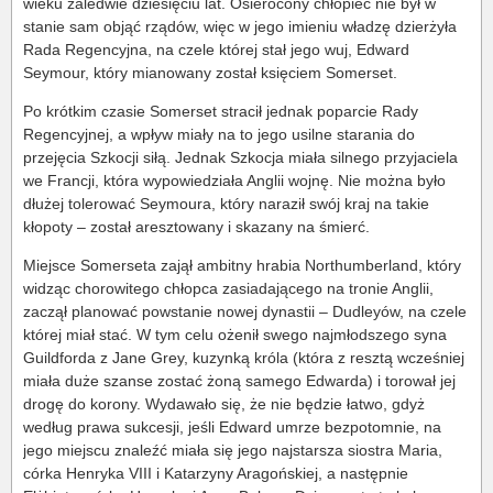
wieku zaledwie dziesięciu lat. Osierocony chłopiec nie był w
stanie sam objąć rządów, więc w jego imieniu władzę dzierżyła
Rada Regencyjna, na czele której stał jego wuj, Edward
Seymour, który mianowany został księciem Somerset.
Po krótkim czasie Somerset stracił jednak poparcie Rady
Regencyjnej, a wpływ miały na to jego usilne starania do
przejęcia Szkocji siłą. Jednak Szkocja miała silnego przyjaciela
we Francji, która wypowiedziała Anglii wojnę. Nie można było
dłużej tolerować Seymoura, który naraził swój kraj na takie
kłopoty – został aresztowany i skazany na śmierć.
Miejsce Somerseta zajął ambitny hrabia Northumberland, który
widząc chorowitego chłopca zasiadającego na tronie Anglii,
zaczął planować powstanie nowej dynastii – Dudleyów, na czele
której miał stać. W tym celu ożenił swego najmłodszego syna
Guildforda z Jane Grey, kuzynką króla (która z resztą wcześniej
miała duże szanse zostać żoną samego Edwarda) i torował jej
drogę do korony. Wydawało się, że nie będzie łatwo, gdyż
według prawa sukcesji, jeśli Edward umrze bezpotomnie, na
jego miejscu znaleźć miała się jego najstarsza siostra Maria,
córka Henryka VIII i Katarzyny Aragońskiej, a następnie