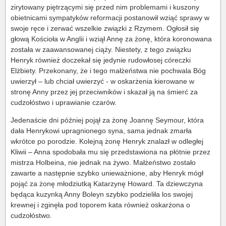
zirytowany piętrzącymi się przed nim problemami i kuszony
obietnicami sympatyków reformacji postanowił wziąć sprawy w
swoje ręce i zerwać wszelkie związki z Rzymem. Ogłosił się
głową Kościoła w Anglii i wziął Annę za żonę, która koronowana
została w zaawansowanej ciąży. Niestety, z tego związku
Henryk również doczekał się jedynie rudowłosej córeczki
Elżbiety. Przekonany, że i tego małżeństwa nie pochwala Bóg
uwierzył – lub chciał uwierzyć - w oskarżenia kierowane w
stronę Anny przez jej przeciwników i skazał ją na śmierć za
cudzołóstwo i uprawianie czarów.
Jedenaście dni później pojął za żonę Joannę Seymour, która
dała Henrykowi upragnionego syna, sama jednak zmarła
wkrótce po porodzie. Kolejną żonę Henryk znalazł w odległej
Kliwii – Anna spodobała mu się przedstawiona na płótnie przez
mistrza Holbeina, nie jednak na żywo. Małżeństwo zostało
zawarte a następnie szybko unieważnione, aby Henryk mógł
pojąć za żonę młodziutką Katarzynę Howard. Ta dziewczyna
będąca kuzynką Anny Boleyn szybko podzieliła los swojej
krewnej i zginęła pod toporem kata również oskarżona o
cudzołóstwo.