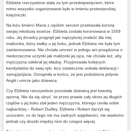
Elżbieta rzeczywiście stała za tym przedsięwzięciem, które
mimo wszystko organizowane było w imieniu protestanckiej
księżniczki.
Na łożu śmierci Maria z ciężkim sercem przekazała koronę
swojej młodszej siostrze. Elżbieta została koronowana w 1559
roku. Jej doradcy pragnęli jak najszybciej znaleźć dla niej
małżonka, który stałby u jej boku, jednak Elżbieta nie była tym
zainteresowana. Nie chciała umrzeć w połogu ani posądzona o
niedorzeczne uczynki jak małżonki jej ojca, nie chciała też, aby
mężczyzna odebrał jej władzę. Przyjmowała kolejnych
kandydatów do swej ręki, lecz ostatecznie unikała deklaracji i
zamążpójścia. Oznajmiła w końcu, że jest poślubiona jedynie
Anglii i umrze jako dziewica.
Czy Elżbieta rzeczywiście pozostała dziewicą jest kwestią
sporną. Nie da się ukryć, że przez prawie cały okres jej długich
rządów u jej boku stał jeden mężczyzna, którego ceniła sobie
najbardziej – Robert Dudley. Elżbieta i Robert darzyli się
uczuciem, co do tego nie ma żadnych wątpliwości, nie wiadomo
jednak czy doszło między nimi do czegoś więcej.