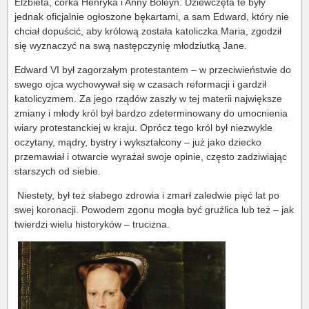
Elżbieta, córka Henryka i Anny Boleyn. Dziewczęta te były
jednak oficjalnie ogłoszone bękartami, a sam Edward, który nie
chciał dopuścić, aby królową została katoliczka Maria, zgodził
się wyznaczyć na swą następczynię młodziutką Jane.
Edward VI był zagorzałym protestantem – w przeciwieństwie do
swego ojca wychowywał się w czasach reformacji i gardził
katolicyzmem. Za jego rządów zaszły w tej materii największe
zmiany i młody król był bardzo zdeterminowany do umocnienia
wiary protestanckiej w kraju. Oprócz tego król był niezwykle
oczytany, mądry, bystry i wykształcony – już jako dziecko
przemawiał i otwarcie wyrażał swoje opinie, często zadziwiając
starszych od siebie.
Niestety, był też słabego zdrowia i zmarł zaledwie pięć lat po
swej koronacji. Powodem zgonu mogła być gruźlica lub też – jak
twierdzi wielu historyków – trucizna.