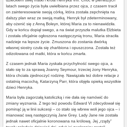
dzieckiem swej matki i króla Henryka VIII. Choć w pierwszych
latach swego życia była uwielbiana przez ojca, z czasem tracił
on zainteresowanie swoją córką, która została zepchnięta na
dalszy plan wraz ze swoją matką. Henryk był zdeterminowany,
aby ożenić się z Anną Boleyn, której Maria za to nienawidziła.
Gdy w końcu dopiął swego, a na świat przyszła malutka Elżbieta
i została oficjalnie ogłoszona następczynią tronu, Maria straciła
nadzieje na lepsze życie. Zmuszona do zostania dwórką
własnej siostry czuła się zhańbiona i opuszczona. Została też
odizolowana od matki, która w końcu zmarła.
Z czasem jednak Maria zyskała przychylność swego ojca, a
stało się to za sprawą Joanny Seymour, trzeciej żony Henryka,
która chciała zjednoczyć rodzinę. Nawiązała też dobre relacje z
ostatnią macochą, Katarzyną Parr, która objęła opieką wszystkie
dzieci Henryka.
Maria była zagorzałą katoliczką i nie dała się namówić do
zmiany wyznania. Z tego też powodu Edward VI zdecydował się
pominąć ją w linii sukcesji – co stało się wbrew woli jego ojca – i
mianować swą następczynią Jane Grey. Lady Jane nie została
jednak nawet oficjalnie koronowana na królową. Jej „rządy”