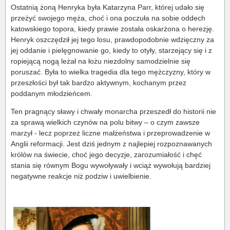
Ostatnią żoną Henryka była Katarzyna Parr, której udało się
przeżyć swojego męża, choć i ona poczuła na sobie oddech
katowskiego topora, kiedy prawie została oskarżona o herezję.
Henryk oszczędził jej tego losu, prawdopodobnie wdzięczny za
jej oddanie i pielęgnowanie go, kiedy to otyły, starzejący się i z
ropiejącą nogą leżał na łożu niezdolny samodzielnie się
poruszać. Była to wielka tragedia dla tego mężczyzny, który w
przeszłości był tak bardzo aktywnym, kochanym przez
poddanym młodzieńcem.
Ten pragnący sławy i chwały monarcha przeszedł do historii nie
za sprawą wielkich czynów na polu bitwy – o czym zawsze
marzył - lecz poprzez liczne małżeństwa i przeprowadzenie w
Anglii reformacji. Jest dziś jednym z najlepiej rozpoznawanych
królów na świecie, choć jego decyzje, zarozumiałość i chęć
stania się równym Bogu wywoływały i wciąż wywołują bardziej
negatywne reakcje niż podziw i uwielbienie.