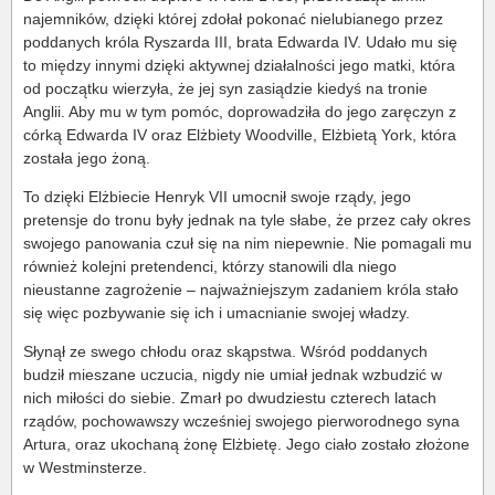
najemników, dzięki której zdołał pokonać nielubianego przez
poddanych króla Ryszarda III, brata Edwarda IV. Udało mu się
to między innymi dzięki aktywnej działalności jego matki, która
od początku wierzyła, że jej syn zasiądzie kiedyś na tronie
Anglii. Aby mu w tym pomóc, doprowadziła do jego zaręczyn z
córką Edwarda IV oraz Elżbiety Woodville, Elżbietą York, która
została jego żoną.
To dzięki Elżbiecie Henryk VII umocnił swoje rządy, jego
pretensje do tronu były jednak na tyle słabe, że przez cały okres
swojego panowania czuł się na nim niepewnie. Nie pomagali mu
również kolejni pretendenci, którzy stanowili dla niego
nieustanne zagrożenie – najważniejszym zadaniem króla stało
się więc pozbywanie się ich i umacnianie swojej władzy.
Słynął ze swego chłodu oraz skąpstwa. Wśród poddanych
budził mieszane uczucia, nigdy nie umiał jednak wzbudzić w
nich miłości do siebie. Zmarł po dwudziestu czterech latach
rządów, pochowawszy wcześniej swojego pierworodnego syna
Artura, oraz ukochaną żonę Elżbietę. Jego ciało zostało złożone
w Westminsterze.