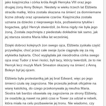
jako księżniczka i córka króla Anglii Henryka VIII oraz jego
drugiej żony Anny Boleyn. Niestety w wieku trzech lat Elżbieta
straciła matkę, która została skazana na śmierć za domniemane
liczne zdrady oraz uprawianie czarów. Księżniczka została
uznana za dziecko z nieprawego łoża, pozbawiona tytułów i
bogactwa, gdyż Henryk stwierdził, że Anna nigdy nie była jego
żoną. Została zepchnięta z piedestału dokładnie tak samo, jak
jej starsza siostra Maria kilka lat wcześniej.
Dzięki dobroci kolejnych żon swego ojca, Elżbieta zyskała część
przywilejów, choć przez całe swoje życie ciągnęła się za nią
etykietka bękarta. Choć wyglądała jak nieodrodna córka swego
ojca oraz Tudor z krwi i kości, byli tacy, którzy twierdzili, że to nie
Henryk lecz muzyk Mark Smeaton skazany na śmierć z Anną
Boleyn był jej ojcem.
Elżbieta była protestantką jak jej brat Edward, więc po jego
śmierci czuła się zagrożona. Nie przeszła jednak oficjalnie na
wiarę katolicką, do czego przekonywała ją nieufna Maria.
Siostra tak bardzo obawiała się zagrożenia ze strony Elżbiety,
że osadziła ją nawet na jakiś czas w Tower za udział w rebelii,
która miała na celu pozbawienie jej tronu. Nie wiadomo, czy