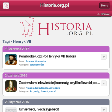
Historia.org.pl
Menu
Szukaj
Tagi › Henryk VII
13 czerwca 2017
Pembroke uczciło Henryka VII Tudora
Autor:
Joanna Morawska
Kategorie:
Wiadomości
2 czerwca 2016
Za drzwiami niewieściej komnaty, czyli królewski poród
Autor:
Klaudia Kobylańska-Antoszek
Kategorie:
Artykuły
,
Nowożytność
28 stycznia 2016
Umarł król, niech żyje król!