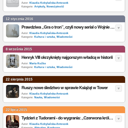
Autor:
Klaudia Kobylańska-Antoszek
Kategorie:
Artykuły
,
Nowożytność
12 stycznia 2016
Prawdziwa „Gra o tron”, czyli nowy serial o Wojnie Dwóch Róż
Autor:
Klaudia Kobylańska-Antoszek
Kategorie:
Kultura i sztuka
,
Wiadomości
8 września 2015
Henryk VIII okrzyknięty najgorszym władcą w historii
Autor:
Marta Kuźba
Kategorie:
Kultura i sztuka
,
Wiadomości
22 sierpnia 2015
Ruszy nowe śledztwo w sprawie Książąt w Tower
Autor:
Klaudia Kobylańska-Antoszek
Kategorie:
Nauka
,
Wiadomości
22 lipca 2015
Tydzień z Tudorami - do wygrania: „Czerwona królowa” [wyniki]
Autor:
Klaudia Kobylańska-Antoszek
Kategorie:
Aktualne
,
Konkursy