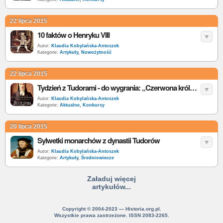
22 lipca 2015
10 faktów o Henryku VIII
Autor:
Klaudia Kobylańska-Antoszek
Kategorie:
Artykuły
,
Nowożytność
22 lipca 2015
Tydzień z Tudorami - do wygrania: „Czerwona królowa”
Autor:
Klaudia Kobylańska-Antoszek
Kategorie:
Aktualne
,
Konkursy
20 lipca 2015
Sylwetki monarchów z dynastii Tudorów
Autor:
Klaudia Kobylańska-Antoszek
Kategorie:
Artykuły
,
Średniowiecze
Załaduj więcej
artykułów...
Copyright © 2004-2023 — Historia.org.pl.
Wszystkie prawa zastrzeżone. ISSN 2083-2265.