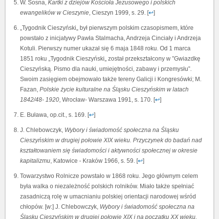
W. Sosna,
Kartki z dziejów Kościoła Jezusowego i polskich
ewangelików w Cieszynie
, Cieszyn 1999, s. 29. [
↩
]
„Tygodnik Cieszyński„ był pierwszym polskim czasopismem, które
powstało z inicjatywy Pawła Stalmacha, Andrzeja Cinciały i Andrzeja
Kotuli. Pierwszy numer ukazał się 6 maja 1848 roku. Od 1 marca
1851 roku „Tygodnik Cieszyński„ został przekształcony w ”Gwiazdkę
Cieszyńską. Pismo dla nauki, umiejętności, zabawy i przemysłu”.
Swoim zasięgiem obejmowało także tereny Galicji i Kongresówki; M.
Fazan,
Polskie życie kulturalne na Śląsku Cieszyńskim w latach
1842/48- 1920
, Wrocław- Warszawa 1991, s. 170. [
↩
]
E. Buława, op.cit., s. 169. [
↩
]
J. Chlebowczyk,
Wybory i świadomość społeczna na Śląsku
Cieszyńskim w drugiej połowie XIX wieku. Przyczynek do badań nad
kształtowaniem się świadomości i aktywności społecznej w okresie
kapitalizmu
, Katowice - Kraków 1966, s. 59. [
↩
]
Towarzystwo Rolnicze powstało w 1868 roku. Jego głównym celem
była walka o niezależność polskich rolników. Miało także spełniać
zasadniczą rolę w umacnianiu polskiej orientacji narodowej wśród
chłopów. [w:] J. Chlebowczyk,
Wybory i świadomość społeczna na
Śląsku Cieszyńskim w drugiej połowie XIX i na początku XX wieku,