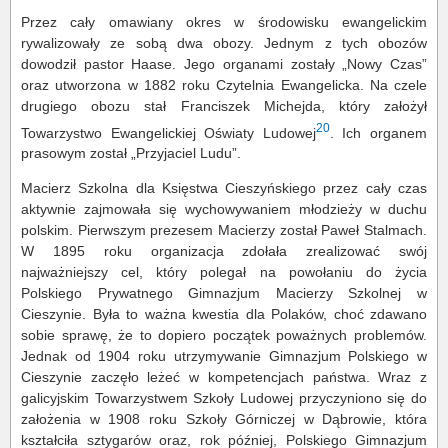
Przez cały omawiany okres w środowisku ewangelickim
rywalizowały ze sobą dwa obozy. Jednym z tych obozów
dowodził pastor Haase. Jego organami zostały „Nowy Czas”
oraz utworzona w 1882 roku Czytelnia Ewangelicka. Na czele
drugiego obozu stał Franciszek Michejda, który założył
20
Towarzystwo Ewangelickiej Oświaty Ludowej
. Ich organem
prasowym został „Przyjaciel Ludu”.
Macierz Szkolna dla Księstwa Cieszyńskiego przez cały czas
aktywnie zajmowała się wychowywaniem młodzieży w duchu
polskim. Pierwszym prezesem Macierzy został Paweł Stalmach.
W 1895 roku organizacja zdołała zrealizować swój
najważniejszy cel, który polegał na powołaniu do życia
Polskiego Prywatnego Gimnazjum Macierzy Szkolnej w
Cieszynie. Była to ważna kwestia dla Polaków, choć zdawano
sobie sprawę, że to dopiero początek poważnych problemów.
Jednak od 1904 roku utrzymywanie Gimnazjum Polskiego w
Cieszynie zaczęło leżeć w kompetencjach państwa. Wraz z
galicyjskim Towarzystwem Szkoły Ludowej przyczyniono się do
założenia w 1908 roku Szkoły Górniczej w Dąbrowie, która
kształciła sztygarów oraz, rok później, Polskiego Gimnazjum