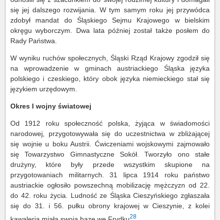
się jej dalszego rozwijania. W tym samym roku jej przywódca
zdobył mandat do Śląskiego Sejmu Krajowego w bielskim
okręgu wyborczym. Dwa lata później został także posłem do
Rady Państwa.
W wyniku ruchów społecznych, Śląski Rząd Krajowy zgodził się
na wprowadzenie w gminach austriackiego Śląska języka
polskiego i czeskiego, który obok języka niemieckiego stał się
językiem urzędowym.
Okres I wojny światowej
Od 1912 roku społeczność polska, żyjąca w świadomości
narodowej, przygotowywała się do uczestnictwa w zbliżającej
się wojnie u boku Austrii. Ćwiczeniami wojskowymi zajmowało
się Towarzystwo Gimnastyczne Sokół. Tworzyło ono stałe
drużyny, które były przede wszystkim skupione na
przygotowaniach militarnych. 31 lipca 1914 roku państwo
austriackie ogłosiło powszechną mobilizację mężczyzn od 22.
do 42. roku życia. Ludność ze Śląska Cieszyńskiego zgłaszała
się do 31. i 56. pułku obrony krajowej w Cieszynie, z kolei
28
kawaleria miała swoją bazę we Frydku
.