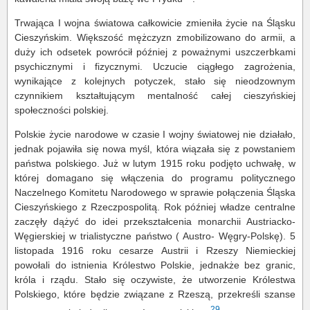
Trwająca I wojna światowa całkowicie zmieniła życie na Śląsku
Cieszyńskim. Większość mężczyzn zmobilizowano do armii, a
duży ich odsetek powrócił później z poważnymi uszczerbkami
psychicznymi i fizycznymi. Uczucie ciągłego zagrożenia,
wynikające z kolejnych potyczek, stało się nieodzownym
czynnikiem kształtującym mentalność całej cieszyńskiej
społeczności polskiej.
Polskie życie narodowe w czasie I wojny światowej nie działało,
jednak pojawiła się nowa myśl, która wiązała się z powstaniem
państwa polskiego. Już w lutym 1915 roku podjęto uchwałę, w
której domagano się włączenia do programu politycznego
Naczelnego Komitetu Narodowego w sprawie połączenia Śląska
Cieszyńskiego z Rzeczpospolitą. Rok później władze centralne
zaczęły dążyć do idei przekształcenia monarchii Austriacko-
Węgierskiej w trialistyczne państwo ( Austro- Węgry-Polskę). 5
listopada 1916 roku cesarze Austrii i Rzeszy Niemieckiej
powołali do istnienia Królestwo Polskie, jednakże bez granic,
króla i rządu. Stało się oczywiste, że utworzenie Królestwa
Polskiego, które będzie związane z Rzeszą, przekreśli szanse
29