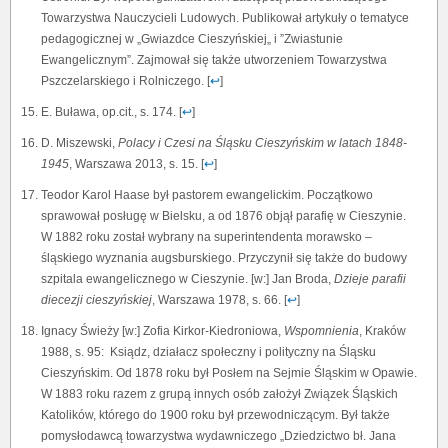
Towarzystwa Nauczycieli Ludowych. Publikował artykuły o tematyce
pedagogicznej w „Gwiazdce Cieszyńskiej„ i ”Zwiastunie
Ewangelicznym”. Zajmował się także utworzeniem Towarzystwa
Pszczelarskiego i Rolniczego. [
↩
]
E. Buława, op.cit., s. 174. [
↩
]
D. Miszewski,
Polacy i Czesi na Śląsku Cieszyńskim w latach 1848-
1945
, Warszawa 2013, s. 15. [
↩
]
Teodor Karol Haase był pastorem ewangelickim. Początkowo
sprawował posługę w Bielsku, a od 1876 objął parafię w Cieszynie.
W 1882 roku został wybrany na superintendenta morawsko –
śląskiego wyznania augsburskiego. Przyczynił się także do budowy
szpitala ewangelicznego w Cieszynie. [w:] Jan Broda,
Dzieje parafii
diecezji cieszyńskiej
, Warszawa 1978, s. 66. [
↩
]
Ignacy Świeży [w:] Zofia Kirkor-Kiedroniowa,
Wspomnienia
, Kraków
1988, s. 95: Ksiądz, działacz społeczny i polityczny na Śląsku
Cieszyńskim. Od 1878 roku był Posłem na Sejmie Śląskim w Opawie.
W 1883 roku razem z grupą innych osób założył Związek Śląskich
Katolików, którego do 1900 roku był przewodniczącym. Był także
pomysłodawcą towarzystwa wydawniczego „Dziedzictwo bł. Jana