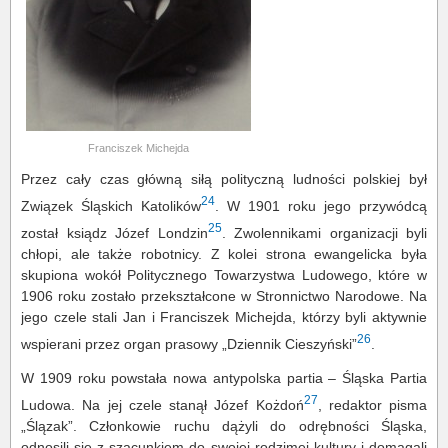
Franciszek Michejda
Przez cały czas główną siłą polityczną ludności polskiej był
24
Związek Śląskich Katolików
. W 1901 roku jego przywódcą
25
został ksiądz Józef Londzin
. Zwolennikami organizacji byli
chłopi, ale także robotnicy. Z kolei strona ewangelicka była
skupiona wokół Politycznego Towarzystwa Ludowego, które w
1906 roku zostało przekształcone w Stronnictwo Narodowe. Na
jego czele stali Jan i Franciszek Michejda, którzy byli aktywnie
26
wspierani przez organ prasowy „Dziennik Cieszyński”
.
W 1909 roku powstała nowa antypolska partia – Śląska Partia
27
Ludowa. Na jej czele stanął Józef Kożdoń
, redaktor pisma
„Ślązak”. Członkowie ruchu dążyli do odrębności Śląska,
odnosili się z szacunkiem do swojej rodzimej kultury i domagali