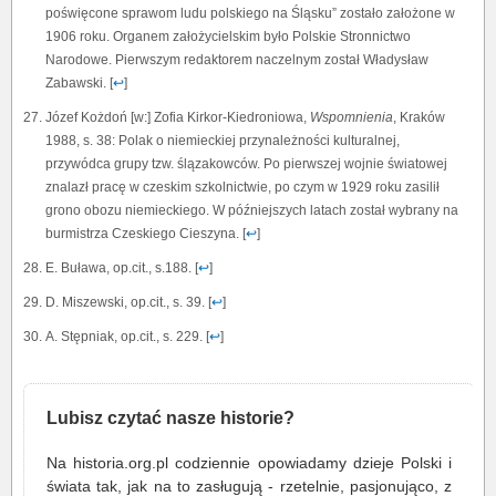
poświęcone sprawom ludu polskiego na Śląsku” zostało założone w
1906 roku. Organem założycielskim było Polskie Stronnictwo
Narodowe. Pierwszym redaktorem naczelnym został Władysław
Zabawski. [
↩
]
Józef Kożdoń [w:] Zofia Kirkor-Kiedroniowa,
Wspomnienia
, Kraków
1988, s. 38: Polak o niemieckiej przynależności kulturalnej,
przywódca grupy tzw. ślązakowców. Po pierwszej wojnie światowej
znalazł pracę w czeskim szkolnictwie, po czym w 1929 roku zasilił
grono obozu niemieckiego. W późniejszych latach został wybrany na
burmistrza Czeskiego Cieszyna. [
↩
]
E. Buława, op.cit., s.188. [
↩
]
D. Miszewski, op.cit., s. 39. [
↩
]
A. Stępniak, op.cit., s. 229. [
↩
]
Lubisz czytać nasze historie?
Na historia.org.pl codziennie opowiadamy dzieje Polski i
świata tak, jak na to zasługują - rzetelnie, pasjonująco, z