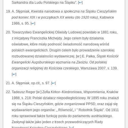
Sarkandra dla Ludu Polskiego na Śląsku”. [
↩
]
A. Stępniak,
Kwestia narodowa a społeczna na Śląsku Cieszyńskim
pod koniec XIX i w początkach XX wieku (do 1920 roku)
, Katowice
1986, s. 95. [
↩
]
Towarzystwo Ewangelickiej Oświaty Ludowej powstało w 1881 roku,
z inicjatywy Franciszka Michejdy. Jego celem były działania
oświatowe, które miały podnosić świadomość narodową wśród
polskich ewangelickich. Drugim celem było prowadzenie szerokiej
rozbudowanej działalności wydawniczej. [w:] E. Pałka,
Śląski Kościół
Ewangelicki Augsburskiego wyznania na Zaolziu. Od polskiej
organizacji religijnej do Kościoła czeskiego
, Warszawa 2007, s. 139.
[
↩
]
A. Stępniak, op.cit., s. 97. [
↩
]
Tadeusz Reger [w:] Zofia Kirkor–Kiedroniowa,
Wspomnienia
, Kraków
1988, s. 218: Polski działacz niepodległościowy. W 1895 roku znalazł
się na Śląsku Cieszyńskim, gdzie zorganizował PPSD, oraz zajął się
wydawaniem jego organów: „ Równość„ i ” Robotnik Śląski”. Od 1911
roku sprawował także funkcję posła do parlamentu austriackiego.
Zasłynął także jako jeden z trzech przewodniczących Rady
Narodowej Księstwa Cieszyńskiego. [
↩
]