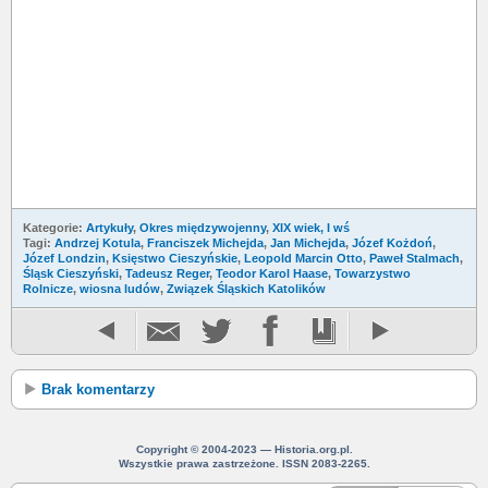
Kategorie:
Artykuły
,
Okres międzywojenny
,
XIX wiek, I wś
Tagi:
Andrzej Kotula
,
Franciszek Michejda
,
Jan Michejda
,
Józef Kożdoń
,
Józef Londzin
,
Księstwo Cieszyńskie
,
Leopold Marcin Otto
,
Paweł Stalmach
,
Śląsk Cieszyński
,
Tadeusz Reger
,
Teodor Karol Haase
,
Towarzystwo
Rolnicze
,
wiosna ludów
,
Związek Śląskich Katolików
Brak komentarzy
Copyright © 2004-2023 — Historia.org.pl.
Wszystkie prawa zastrzeżone. ISSN 2083-2265.