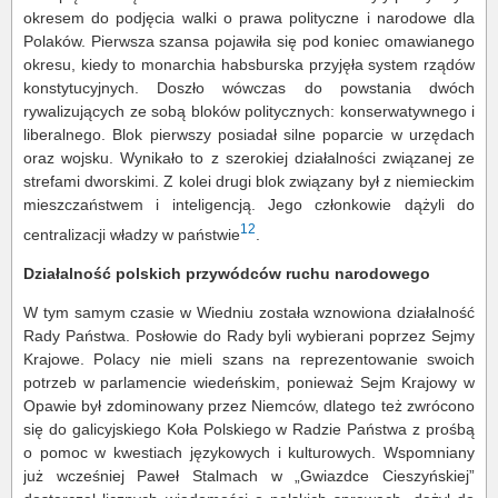
okresem do podjęcia walki o prawa polityczne i narodowe dla
Polaków. Pierwsza szansa pojawiła się pod koniec omawianego
okresu, kiedy to monarchia habsburska przyjęła system rządów
konstytucyjnych. Doszło wówczas do powstania dwóch
rywalizujących ze sobą bloków politycznych: konserwatywnego i
liberalnego. Blok pierwszy posiadał silne poparcie w urzędach
oraz wojsku. Wynikało to z szerokiej działalności związanej ze
strefami dworskimi. Z kolei drugi blok związany był z niemieckim
mieszczaństwem i inteligencją. Jego członkowie dążyli do
12
centralizacji władzy w państwie
.
Działalność polskich przywódców ruchu narodowego
W tym samym czasie w Wiedniu została wznowiona działalność
Rady Państwa. Posłowie do Rady byli wybierani poprzez Sejmy
Krajowe. Polacy nie mieli szans na reprezentowanie swoich
potrzeb w parlamencie wiedeńskim, ponieważ Sejm Krajowy w
Opawie był zdominowany przez Niemców, dlatego też zwrócono
się do galicyjskiego Koła Polskiego w Radzie Państwa z prośbą
o pomoc w kwestiach językowych i kulturowych. Wspomniany
już wcześniej Paweł Stalmach w „Gwiazdce Cieszyńskiej”