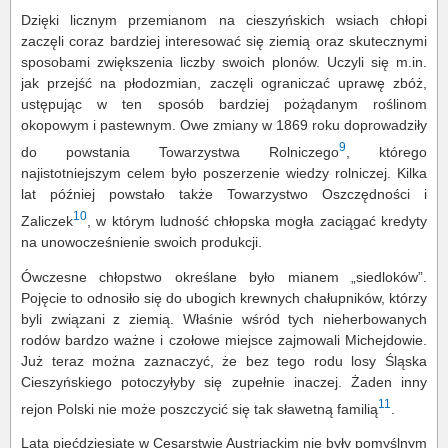
Dzięki licznym przemianom na cieszyńskich wsiach chłopi
zaczęli coraz bardziej interesować się ziemią oraz skutecznymi
sposobami zwiększenia liczby swoich plonów. Uczyli się m.in.
jak przejść na płodozmian, zaczęli ograniczać uprawę zbóż,
ustępując w ten sposób bardziej pożądanym roślinom
okopowym i pastewnym. Owe zmiany w 1869 roku doprowadziły
9
do powstania Towarzystwa Rolniczego
, którego
najistotniejszym celem było poszerzenie wiedzy rolniczej. Kilka
lat później powstało także Towarzystwo Oszczędności i
10
Zaliczek
, w którym ludność chłopska mogła zaciągać kredyty
na unowocześnienie swoich produkcji.
Ówczesne chłopstwo określane było mianem „siedloków”.
Pojęcie to odnosiło się do ubogich krewnych chałupników, którzy
byli związani z ziemią. Właśnie wśród tych nieherbowanych
rodów bardzo ważne i czołowe miejsce zajmowali Michejdowie.
Już teraz można zaznaczyć, że bez tego rodu losy Śląska
Cieszyńskiego potoczyłyby się zupełnie inaczej. Żaden inny
11
rejon Polski nie może poszczycić się tak sławetną familią
.
Lata pięćdziesiąte w Cesarstwie Austriackim nie były pomyślnym