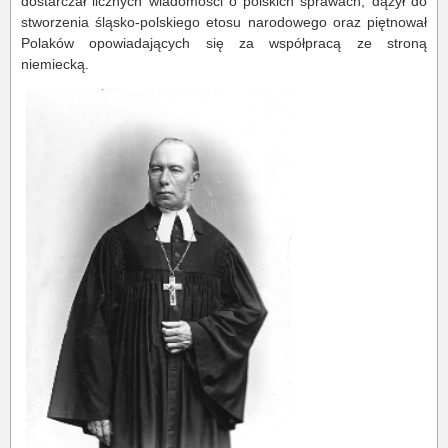
dostarczał licznych wiadomości o polskich sprawach, dążył do
stworzenia śląsko-polskiego etosu narodowego oraz piętnował
Polaków opowiadających się za współpracą ze stroną
niemiecką.