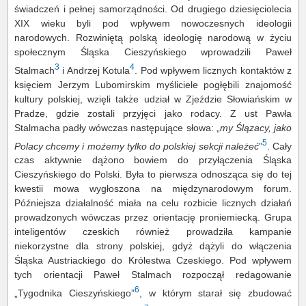
świadczeń i pełnej samorządności. Od drugiego dziesięciolecia
XIX wieku byli pod wpływem nowoczesnych ideologii
narodowych. Rozwiniętą polską ideologię narodową w życiu
społecznym Śląska Cieszyńskiego wprowadzili Paweł
3
4
Stalmach
i Andrzej Kotula
. Pod wpływem licznych kontaktów z
księciem Jerzym Lubomirskim myśliciele pogłębili znajomość
kultury polskiej, wzięli także udział w Zjeździe Słowiańskim w
Pradze, gdzie zostali przyjęci jako rodacy. Z ust Pawła
Stalmacha padły wówczas następujące słowa: „
my Ślązacy, jako
5
Polacy chcemy i możemy tylko do polskiej sekcji należeć
”
. Cały
czas aktywnie dążono bowiem do przyłączenia Śląska
Cieszyńskiego do Polski. Była to pierwsza odnosząca się do tej
kwestii mowa wygłoszona na międzynarodowym forum.
Późniejsza działalność miała na celu rozbicie licznych działań
prowadzonych wówczas przez orientację proniemiecką. Grupa
inteligentów czeskich również prowadziła kampanie
niekorzystne dla strony polskiej, gdyż dążyli do włączenia
Śląska Austriackiego do Królestwa Czeskiego. Pod wpływem
tych orientacji Paweł Stalmach rozpoczął redagowanie
6
„Tygodnika Cieszyńskiego”
, w którym starał się zbudować