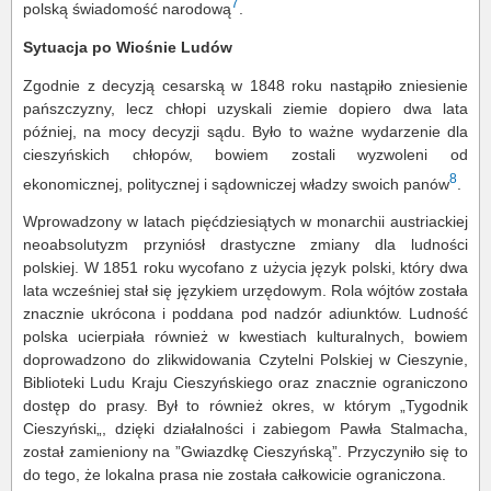
7
polską świadomość narodową
.
Sytuacja po Wiośnie Ludów
Zgodnie z decyzją cesarską w 1848 roku nastąpiło zniesienie
pańszczyzny, lecz chłopi uzyskali ziemie dopiero dwa lata
później, na mocy decyzji sądu. Było to ważne wydarzenie dla
cieszyńskich chłopów, bowiem zostali wyzwoleni od
8
ekonomicznej, politycznej i sądowniczej władzy swoich panów
.
Wprowadzony w latach pięćdziesiątych w monarchii austriackiej
neoabsolutyzm przyniósł drastyczne zmiany dla ludności
polskiej. W 1851 roku wycofano z użycia język polski, który dwa
lata wcześniej stał się językiem urzędowym. Rola wójtów została
znacznie ukrócona i poddana pod nadzór adiunktów. Ludność
polska ucierpiała również w kwestiach kulturalnych, bowiem
doprowadzono do zlikwidowania Czytelni Polskiej w Cieszynie,
Biblioteki Ludu Kraju Cieszyńskiego oraz znacznie ograniczono
dostęp do prasy. Był to również okres, w którym „Tygodnik
Cieszyński„, dzięki działalności i zabiegom Pawła Stalmacha,
został zamieniony na ”Gwiazdkę Cieszyńską”. Przyczyniło się to
do tego, że lokalna prasa nie została całkowicie ograniczona.