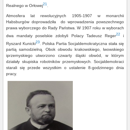
21
Realnego w Orłowej
.
Atmosfera lat rewolucyjnych 1905-1907 w monarchii
Habsburgów doprowadziła do wprowadzenia powszechnego
prawa wyborczego do Rady Państwa. W 1907 roku w wyborach
22
dwa mandaty poselskie zdobyli Polacy Tadeusz Reger
i
23
Ryszard Kunicki
. Polska Partia Socjaldemokratyczna stała się
partią samodzielną. Obok obwodu krakowskiego, lwowskiego
iprzemyskiego utworzono czwarty śląski obwód, w którym
działały skupiska robotników przemysłowych. Socjaldemokraci
starali się przede wszystkim o ustalenie 8-godzinnego dnia
pracy.