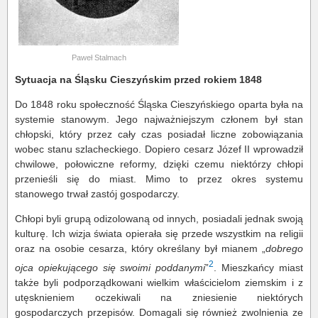
Paweł Stalmach
Sytuacja na Śląsku Cieszyńskim przed rokiem 1848
Do 1848 roku społeczność Śląska Cieszyńskiego oparta była na
systemie stanowym. Jego najważniejszym członem był stan
chłopski, który przez cały czas posiadał liczne zobowiązania
wobec stanu szlacheckiego. Dopiero cesarz Józef II wprowadził
chwilowe, połowiczne reformy, dzięki czemu niektórzy chłopi
przenieśli się do miast. Mimo to przez okres systemu
stanowego trwał zastój gospodarczy.
Chłopi byli grupą odizolowaną od innych, posiadali jednak swoją
kulturę. Ich wizja świata opierała się przede wszystkim na religii
oraz na osobie cesarza, który określany był mianem „
dobrego
2
ojca opiekującego się swoimi poddanymi
”
. Mieszkańcy miast
także byli podporządkowani wielkim właścicielom ziemskim i z
utęsknieniem oczekiwali na zniesienie niektórych
gospodarczych przepisów. Domagali się również zwolnienia ze