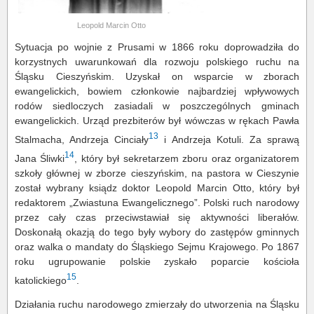
Leopold Marcin Otto
Sytuacja po wojnie z Prusami w 1866 roku doprowadziła do
korzystnych uwarunkowań dla rozwoju polskiego ruchu na
Śląsku Cieszyńskim. Uzyskał on wsparcie w zborach
ewangelickich, bowiem członkowie najbardziej wpływowych
rodów siedloczych zasiadali w poszczególnych gminach
ewangelickich. Urząd prezbiterów był wówczas w rękach Pawła
13
Stalmacha, Andrzeja Cinciały
i Andrzeja Kotuli. Za sprawą
14
Jana Śliwki
, który był sekretarzem zboru oraz organizatorem
szkoły głównej w zborze cieszyńskim, na pastora w Cieszynie
został wybrany ksiądz doktor Leopold Marcin Otto, który był
redaktorem „Zwiastuna Ewangelicznego”. Polski ruch narodowy
przez cały czas przeciwstawiał się aktywności liberałów.
Doskonałą okazją do tego były wybory do zastępów gminnych
oraz walka o mandaty do Śląskiego Sejmu Krajowego. Po 1867
roku ugrupowanie polskie zyskało poparcie kościoła
15
katolickiego
.
Działania ruchu narodowego zmierzały do utworzenia na Śląsku