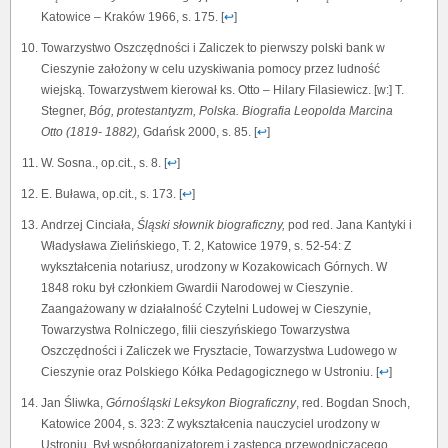
Katowice – Kraków 1966, s. 175. [
↩
]
Towarzystwo Oszczędności i Zaliczek to pierwszy polski bank w
Cieszynie założony w celu uzyskiwania pomocy przez ludność
wiejską. Towarzystwem kierował ks. Otto – Hilary Filasiewicz. [w:] T.
Stegner,
Bóg, protestantyzm, Polska. Biografia Leopolda Marcina
Otto (1819- 1882),
Gdańsk 2000, s. 85. [
↩
]
W. Sosna., op.cit., s. 8. [
↩
]
E. Buława, op.cit., s. 173. [
↩
]
Andrzej Cinciała,
Śląski słownik biograficzny,
pod red. Jana Kantyki i
Władysława Zielińskiego, T. 2, Katowice 1979, s. 52-54: Z
wykształcenia notariusz, urodzony w Kozakowicach Górnych. W
1848 roku był członkiem Gwardii Narodowej w Cieszynie.
Zaangażowany w działalność Czytelni Ludowej w Cieszynie,
Towarzystwa Rolniczego, filii cieszyńskiego Towarzystwa
Oszczędności i Zaliczek we Frysztacie, Towarzystwa Ludowego w
Cieszynie oraz Polskiego Kółka Pedagogicznego w Ustroniu. [
↩
]
Jan Śliwka,
Górnośląski Leksykon Biograficzny
, red. Bogdan Snoch,
Katowice 2004, s. 323: Z wykształcenia nauczyciel urodzony w
Ustroniu. Był współorganizatorem i zastępcą przewodniczącego