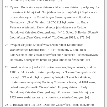
Ryszard Kunicki - z wykształcenia lekarz oraz działacz polityczny. Był
członkiem Polskiej Partii Socjaldemokratycznej Galicji i Śląska oraz
przewodniczącym w Robotniczym Stowarzyszeniu Kulturalno-
Oświatowym „Siła”. W latach 1907-1911 był posłem do Rady
Państwa w Wiedniu. Zasłynął także jako działacz w Radzie
Narodowej Księstwa Cieszyńskiego. [w:] J. Golec, S. Bojda.,
Słownik
biograficzny Ziemi Cieszyńskiej
, T.1, Cieszyn 1993, s. 172. [
↩
]
Związek Śląskich Katolików [w:] Zofia Kirkor-Kiedroniowa,
Wspomnienia
, Kraków 1988, s. 34: Utworzony w 1883 roku.
Założycielem jego został cieszyński obóz katolicko – konserwatywny,
kierowany początkowo przez księdza Ignacego Świeżego. [
↩
]
Józef Londzin [w:] Zofia Kirkor-Kiedroniowa,
Wspomnienia
, Kraków
1988, s. 34: Ksiądz, działacz polityczny na Śląsku Cieszyńskim. Od
początku XX wieku był przywódcą Związku Śląskich Katolików,
działaczem cieszyńskiej Macierzy Szkolnej, a także, od 1891 roku,
redaktorem „Gwiazdki Cieszyńskiej”. Aktywny działacz Rady
Narodowej Księstwa Cieszyńskiego. Po śmierci Jana Michejdy w
1927 roku został wybrany na burmistrza miasta Cieszyna. [
↩
]
E. Buława, op.cit., s. 186: „Dziennik Cieszyński. Pismo codzienne