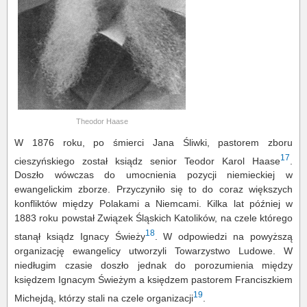
Theodor Haase
W 1876 roku, po śmierci Jana Śliwki, pastorem zboru
17
cieszyńskiego został ksiądz senior Teodor Karol Haase
.
Doszło wówczas do umocnienia pozycji niemieckiej w
ewangelickim zborze. Przyczyniło się to do coraz większych
konfliktów między Polakami a Niemcami. Kilka lat później w
1883 roku powstał Związek Śląskich Katolików, na czele którego
18
stanął ksiądz Ignacy Świeży
. W odpowiedzi na powyższą
organizację ewangelicy utworzyli Towarzystwo Ludowe. W
niedługim czasie doszło jednak do porozumienia między
księdzem Ignacym Świeżym a księdzem pastorem Franciszkiem
19
Michejdą, którzy stali na czele organizacji
.