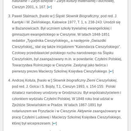
naturalne – Zarys dziejów – Zarys kultury materialnej i duchowej
,
Cieszyn 2001, s. 167. [
↩
]
Paweł Stalmach, [hasło w:]
Śląski Słownik Biograficzny
, pod red. J.
Kantyki i W. Zielińskiego, Katowice 1977, T. 1, s. 238-243: Urodził się
w Bażanowicach. Był uczniem szkoły trywialnej ewangelickiej i
gimnazjum ewangelickiego w Cieszynie. W latach 1848-1851
redaktor „Tygodnika Cieszyńskiego„, a następnie „Gwiazdki
Cieszyńskiej„; stał się także inicjatorem ”Kalendarza Cieszyńskiego”.
Czołowy przedstawiciel polskiego ruchu narodowego na Śląsku
Cieszyńskim, był zaangażowany m.in. w powstanie: Czytelni Polskiej,
Towarzystwa Rolniczego w Cieszynie. Zasłynął jako twórca i
pierwszy prezes Macierzy Szkolnej Księstwa Cieszyńskiego. [
↩
]
Andrzej Kotula, [hasło w:]
Słownik biograficzny Ziemi Cieszyńskiej
,
pod red. J. Golca i S. Bojdy, T.1, Cieszyn 1993, s. 154-155: Polski
działacz narodowy urodzony w Grodziszczu. Był współzałożycielem i
członkiem wydziału Czytelni Polskiej. W 1848 roku brał udział w
Zjeździe Słowiańskim w Pradze. W latach 1867-1891 był
notariuszem we Frysztacie i w Cieszynie. Aktywnie zaangażowany w
pracę Czytelni Ludowej i Macierzy Szkolnej Księstwa Cieszyńskiego,
której był wiceprezesem. [
↩
]