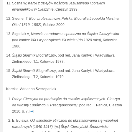
Sosna W,
Kartki z dziejów Kościoła Jezusowego i polskich
ewangelików w Cieszynie
, Cieszyn 1999.
Stegner T,
Bóg, protestantyzm, Polska. Biografia Leopolda Marcina
Otto ( 1819- 1882),
Gdańsk 2000.
Stępniak A,
Kwestia narodowa a społeczna na Śląsku Cieszyńskim
pod koniec XIX i w początkach XX wieku (do 1920 roku)
, Katowice
1986.
Śląski Słownik Biograficzny
, pod red. Jana Kantyki i Władysława
Zielińskiego, T.1, Katowice 1977.
Śląski Słownik Biograficzny
, pod red. Jana Kantyki i Władysława
Zielińskiego, T.2, Katowice 1979.
Korekta: Adrianna Szczepaniak
Dzieje Cieszyna od pradziejów do czasów współczesnych. Cieszyn
od Wiosny Ludów do III Rzeczypospolitej
, pod red. I. Panica, Cieszyn
2010, s. 7. [
↩
]
E. Buława,
Od wspólnoty etnicznej do ukształtowania się wspólnot
narodowych (1840-1917),
[w:]
Śląsk Cieszyński. Środowisko