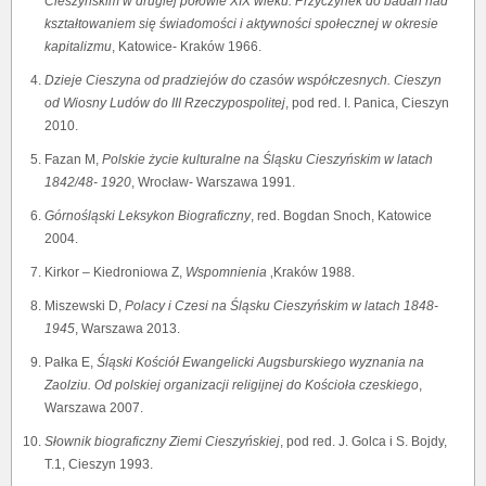
Cieszyńskim w drugiej połowie XIX wieku. Przyczynek do badań nad
kształtowaniem się świadomości i aktywności społecznej w okresie
kapitalizmu
, Katowice- Kraków 1966.
Dzieje Cieszyna od pradziejów do czasów współczesnych. Cieszyn
od Wiosny Ludów do III Rzeczypospolitej
, pod red. I. Panica, Cieszyn
2010.
Fazan M,
Polskie życie kulturalne na Śląsku Cieszyńskim w latach
1842/48- 1920
, Wrocław- Warszawa 1991.
Górnośląski Leksykon Biograficzny
, red. Bogdan Snoch, Katowice
2004.
Kirkor – Kiedroniowa Z,
Wspomnienia
‚Kraków 1988.
Miszewski D,
Polacy i Czesi na Śląsku Cieszyńskim w latach 1848-
1945
, Warszawa 2013.
Pałka E,
Śląski Kościół Ewangelicki Augsburskiego wyznania na
Zaolziu. Od polskiej organizacji religijnej do Kościoła czeskiego
,
Warszawa 2007.
Słownik biograficzny Ziemi Cieszyńskiej
, pod red. J. Golca i S. Bojdy,
T.1, Cieszyn 1993.