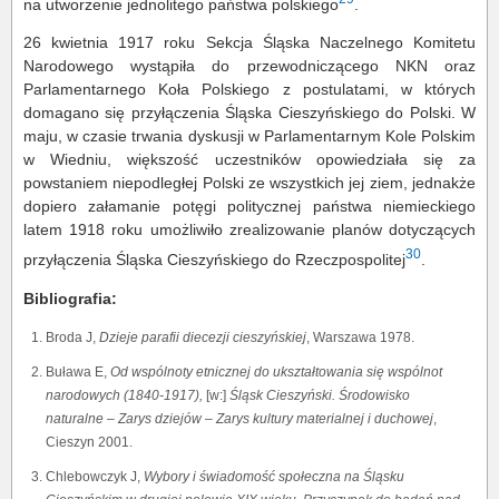
na utworzenie jednolitego państwa polskiego
.
26 kwietnia 1917 roku Sekcja Śląska Naczelnego Komitetu
Narodowego wystąpiła do przewodniczącego NKN oraz
Parlamentarnego Koła Polskiego z postulatami, w których
domagano się przyłączenia Śląska Cieszyńskiego do Polski. W
maju, w czasie trwania dyskusji w Parlamentarnym Kole Polskim
w Wiedniu, większość uczestników opowiedziała się za
powstaniem niepodległej Polski ze wszystkich jej ziem, jednakże
dopiero załamanie potęgi politycznej państwa niemieckiego
latem 1918 roku umożliwiło zrealizowanie planów dotyczących
30
przyłączenia Śląska Cieszyńskiego do Rzeczpospolitej
.
Bibliografia:
Broda J,
Dzieje parafii diecezji cieszyńskiej
, Warszawa 1978.
Buława E,
Od wspólnoty etnicznej do ukształtowania się wspólnot
narodowych (1840-1917),
[w:]
Śląsk Cieszyński. Środowisko
naturalne – Zarys dziejów – Zarys kultury materialnej i duchowej
,
Cieszyn 2001.
Chlebowczyk J,
Wybory i świadomość społeczna na Śląsku