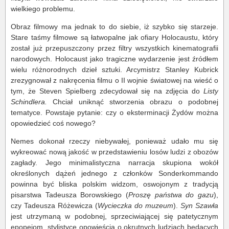
wielkiego problemu.
Obraz filmowy ma jednak to do siebie, iż szybko się starzeje.
Stare taśmy filmowe są łatwopalne jak ofiary Holocaustu, który
został już przepuszczony przez filtry wszystkich kinematografii
narodowych. Holocaust jako tragiczne wydarzenie jest źródłem
wielu różnorodnych dzieł sztuki. Arcymistrz Stanley Kubrick
zrezygnował z nakręcenia filmu o II wojnie światowej na wieść o
tym, że Steven Spielberg zdecydował się na zdjęcia do
Listy
Schindlera.
Chciał uniknąć stworzenia obrazu o podobnej
tematyce. Powstaje pytanie: czy o eksterminacji Żydów można
opowiedzieć coś nowego?
Nemes dokonał rzeczy niebywałej, ponieważ udało mu się
wykreować nową jakość w przedstawieniu losów ludzi z obozów
zagłady. Jego minimalistyczna narracja skupiona wokół
określonych dążeń jednego z członków Sonderkommando
powinna być bliska polskim widzom, oswojonym z tradycją
pisarstwa Tadeusza Borowskiego (
Proszę państwa do gazu
),
czy Tadeusza Różewicza (
Wycieczka do muzeum
).
Syn Szawła
jest utrzymaną w podobnej, sprzeciwiającej się patetycznym
epopejom, stylistyce opowieścią o okrutnych ludziach będących