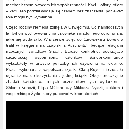
mechanicznym owocem ich współczesności. Kaci – ofiary; ofiary
– kaci. Ten podział wydaje się czasem bez znaczenia, ponieważ
role mogły być wymienne.
Część rodziny Nemesa zginęła w Oświęcimiu. Od najmłodszych
lat był on wychowywany na człowieka świadomego ogromu zła,
jakie się wydarzyło. W przerwie zdjęć do
Człowieka z Londynu
trafił w księgarni na „Zapiski z Auschwitz”, będące relacjami
naocznych świadków Shoah. Bardzo konkretne, uderzające
szczerością wspomnienia członków Sonderkommando
wykształciły w artyście potrzebę ich ożywienia na ekranie.
Praca, wykonana z współscenarzystką Clarą Royer, nie została
ograniczona do korzystania z jednej książki. Oboje precyzyjnie
zbadali świadectwa innych uczestników tych wydarzeń –
Shlomo Venezii, Filipa Müllera czy Miklósza Nyiszli, doktora i
węgierskiego Żyda, który pracował w krematoriach.