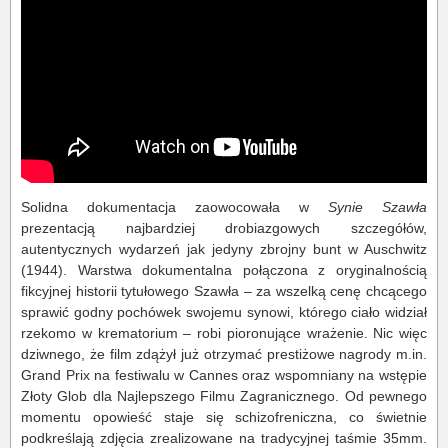
Solidna dokumentacja zaowocowała w
Synie Szawła
prezentacją najbardziej drobiazgowych szczegółów,
autentycznych wydarzeń jak jedyny zbrojny bunt w Auschwitz
(1944). Warstwa dokumentalna połączona z oryginalnością
fikcyjnej historii tytułowego Szawła ‒ za wszelką cenę chcącego
sprawić godny pochówek swojemu synowi, którego ciało widział
rzekomo w krematorium ‒ robi pioronujące wrażenie. Nic więc
dziwnego, że film zdążył już otrzymać prestiżowe nagrody m.in.
Grand Prix na festiwalu w Cannes oraz wspomniany na wstępie
Złoty Glob dla Najlepszego Filmu Zagranicznego. Od pewnego
momentu opowieść staje się schizofreniczna, co świetnie
podkreślają zdjęcia zrealizowane na tradycyjnej taśmie 35mm.