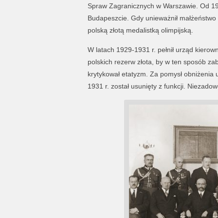
Spraw Zagranicznych w Warszawie. Od 1928
Budapeszcie. Gdy unieważnił małżeństwo z
polską złotą medalistką olimpijską.
W latach 1929-1931 r. pełnił urząd kierow
polskich rezerw złota, by w ten sposób za
krytykował etatyzm. Za pomysł obniżenia 
1931 r. został usunięty z funkcji. Niezado