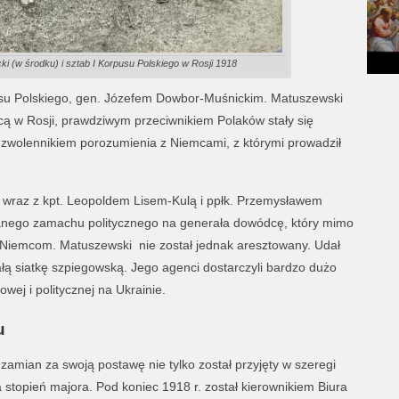
i (w środku) i sztab I Korpusu Polskiego w Rosji 1918
pusu Polskiego, gen. Józefem Dowbor-Muśnickim. Matuszewski
cą w Rosji, prawdziwym przeciwnikiem Polaków stały się
wolennikiem porozumienia z Niemcami, z którymi prowadził
 wraz z kpt. Leopoldem Lisem-Kulą i ppłk. Przemysławem
anego zamachu politycznego na generała dowódcę, który mimo
ć Niemcom. Matuszewski nie został jednak aresztowany. Udał
łą siatkę szpiegowską. Jego agenci dostarczyli bardzo dużo
wej i politycznej na Ukrainie.
u
 zamian za swoją postawę nie tylko został przyjęty w szeregi
stopień majora. Pod koniec 1918 r. został kierownikiem Biura