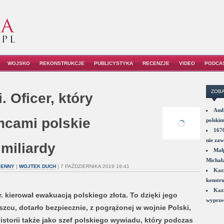
WOJSKO
REKONSTRUKCJE
PUBLICYSTYKA
RECENZJE
VIDEO
PODCA
ZOBA
 Oficer, który
Amba
mcami polskie
polskim
1670
nie zaw
 miliardy
Małp
Michał
JENNY
|
WOJTEK DUCH
| 7 PAŹDZIERNIKA 2019 19:41
Kazi
konstru
Kazi
 kierował ewakuacją polskiego złota. To dzięki jego
wyprzed
zcu, dotarło bezpiecznie, z pogrążonej w wojnie Polski,
istorii także jako szef polskiego wywiadu, który podczas