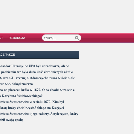
ST
REDAKCJA
CZ TAKŻE
sador Ukrainy: w UPA byli zbrodniarze, ale w
 podziemiu też była duża ilość zbrodniczych aktów
, sezon 3 - recenzja. Adamczycha rusza w świat, ale
sze wie, dokąd zmierza
a na płaszczu króla w 1670. O co chodzi w żarcie z
a Korybuta Wiśniowieckiego?
mierz Siemienowicz w serialu 1670. Kim był
ktor, który chciał wysłać chłopa na Księżyc?
mierz Siemienowicz i jego rakiety. Artylerzysta, który
ził swoją epokę