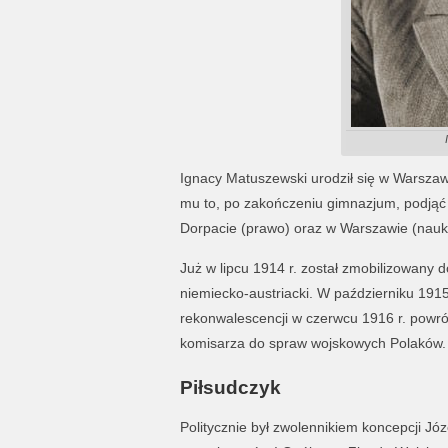
Ignacy Matuszewski urodził się w Warszawi
mu to, po zakończeniu gimnazjum, podjąć st
Dorpacie (prawo) oraz w Warszawie (nauki 
Już w lipcu 1914 r. został zmobilizowany do
niemiecko-austriacki. W październiku 1915 
rekonwalescencji w czerwcu 1916 r. powróci
komisarza do spraw wojskowych Polaków.
Piłsudczyk
Politycznie był zwolennikiem koncepcji Jó