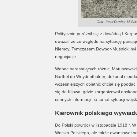
Gen. Józef Dowbor-Muśnick
Politycznie poróżnił się z dowódcą I Kor
uważał, że ze względu na sytuację panują
Niemcy. Tymczasem Dowbor-Muśnicki był z
negocjacje.
Wobec narastających różnic, Matuszewski
Barthel de Weydenthalem, dokonał nieud
wcześniejszych obietnic chciał się podda
się do Kijowa, gdzie zorganizował doskona
cennych informacji na temat sytuacji wojsko
Kierownik polskiego wywiad
Do Polski powrócił w listopadzie 1918 r. W
Wojska Polskiego, ale także awansował na 