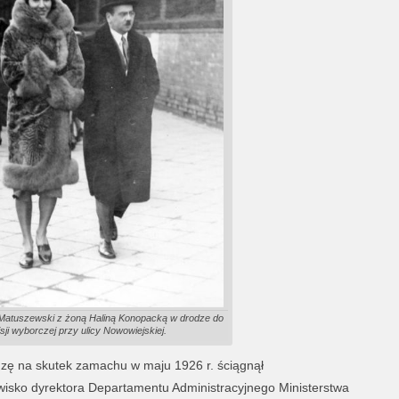
 Matuszewski z żoną Haliną Konopacką w drodze do
sji wyborczej przy ulicy Nowowiejskiej.
adzę na skutek zamachu w maju 1926 r. ściągnął
wisko dyrektora Departamentu Administracyjnego Ministerstwa