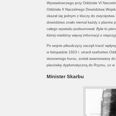
Wywiadowczego przy Oddziale VI Naczelne
Oddziału II Naczelnego Dowództwa Wojska 
okazał się jednym z kluczy do zwycięstwa.
dowództwo znało niemal każdy z planów pr
całego wywiadu podsumował:
Była to pier
której mieliśmy więcej informacji o nieprzy
Po wojnie piłsudczycy zaczęli tracić wpły
w listopadzie 1923 r. utracił szefostwo Od
stosownego kursu, został awansowany do 
placówkę dyplomatyczną do Rzymu, co w s
Minister Skarbu