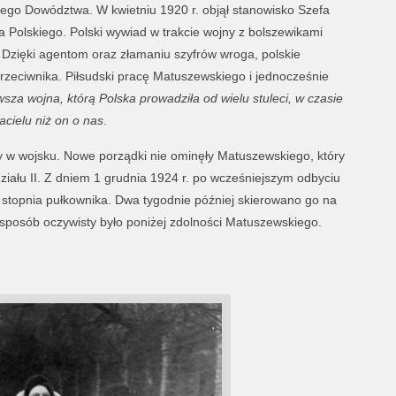
go Dowództwa. W kwietniu 1920 r. objął stanowisko Szefa
Polskiego. Polski wywiad w trakcie wojny z bolszewikami
 Dzięki agentom oraz złamaniu szyfrów wroga, polskie
zeciwnika. Piłsudski pracę Matuszewskiego i jednocześnie
wsza wojna, którą Polska prowadziła od wielu stuleci, w czasie
jacielu niż on o nas
.
wy w wojsku. Nowe porządki nie ominęły Matuszewskiego, który
działu II. Z dniem 1 grudnia 1924 r. po wcześniejszym odbyciu
stopnia pułkownika. Dwa tygodnie później skierowano go na
posób oczywisty było poniżej zdolności Matuszewskiego.