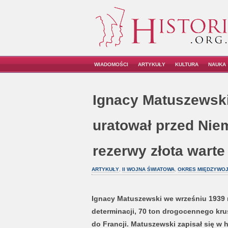
WIADOMOŚCI
ARTYKUŁY
KULTURA
NAUKA
Ignacy Matuszewski.
uratował przed Nie
rezerwy złota warte
ARTYKUŁY
,
II WOJNA ŚWIATOWA
,
OKRES MIĘDZYWO
Ignacy Matuszewski we wrześniu 1939 r.
determinacji, 70 ton drogocennego krus
do Francji. Matuszewski zapisał się w h