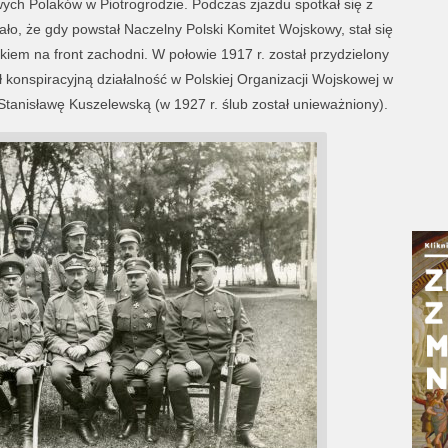
ch Polaków w Piotrogrodzie. Podczas zjazdu spotkał się z
o, że gdy powstał Naczelny Polski Komitet Wojskowy, stał się
iem na front zachodni. W połowie 1917 r. został przydzielony
ł konspiracyjną działalność w Polskiej Organizacji Wojskowej w
tanisławę Kuszelewską (w 1927 r. ślub został unieważniony).