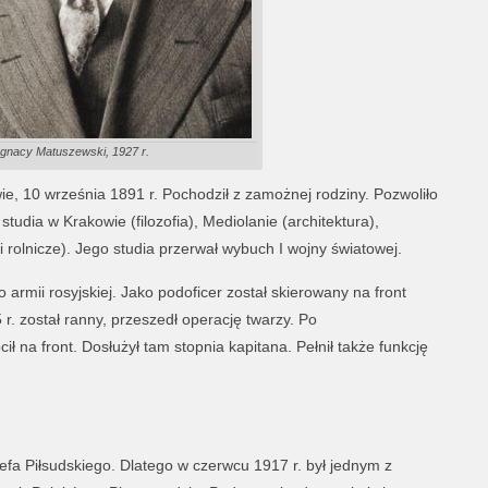
Ignacy Matuszewski, 1927 r.
e, 10 września 1891 r. Pochodził z zamożnej rodziny. Pozwoliło
udia w Krakowie (filozofia), Mediolanie (architektura),
rolnicze). Jego studia przerwał wybuch I wojny światowej.
 armii rosyjskiej. Jako podoficer został skierowany na front
r. został ranny, przeszedł operację twarzy. Po
ł na front. Dosłużył tam stopnia kapitana. Pełnił także funkcję
zefa Piłsudskiego. Dlatego w czerwcu 1917 r. był jednym z