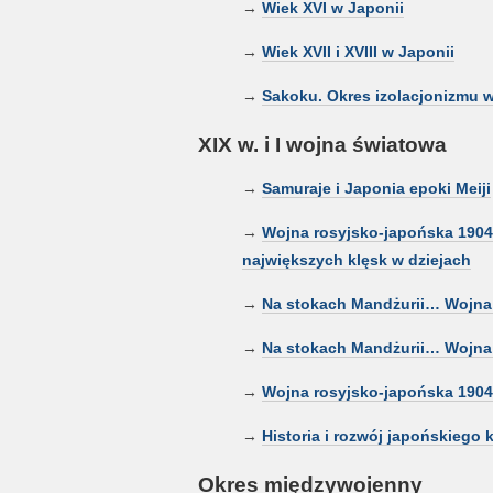
→
Wiek XVI w Japonii
→
Wiek XVII i XVIII w Japonii
→
Sakoku. Okres izolacjonizmu w
XIX w. i I wojna światowa
→
Samuraje i Japonia epoki Meiji
→
Wojna rosyjsko-japońska 1904-1
największych klęsk w dziejach
→
Na stokach Mandżurii… Wojna 
→
Na stokach Mandżurii… Wojna 
→
Wojna rosyjsko-japońska 1904-
→
Historia i rozwój japońskiego 
Okres międzywojenny