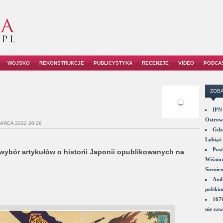
WOJSKO
REKONSTRUKCJE
PUBLICYSTYKA
RECENZJE
VIDEO
PODCA
ZOBA
IPN 
Ostrowi
MARCA 2022 20:29
Gdzi
Lubiąż 
Post
 wybór artykułów o historii Japonii opublikowanych na
Wiśniow
Siemie
Amba
polskim
1670
nie zaw