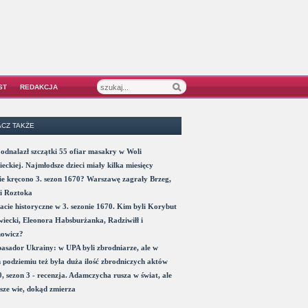
ST
REDAKCJA
CZ TAKŻE
odnalazł szczątki 55 ofiar masakry w Woli
eckiej. Najmłodsze dzieci miały kilka miesięcy
e kręcono 3. sezon 1670? Warszawę zagrały Brzeg,
i Roztoka
acie historyczne w 3. sezonie 1670. Kim byli Korybut
iecki, Eleonora Habsburżanka, Radziwiłł i
nowicz?
sador Ukrainy: w UPA byli zbrodniarze, ale w
 podziemiu też była duża ilość zbrodniczych aktów
, sezon 3 - recenzja. Adamczycha rusza w świat, ale
sze wie, dokąd zmierza