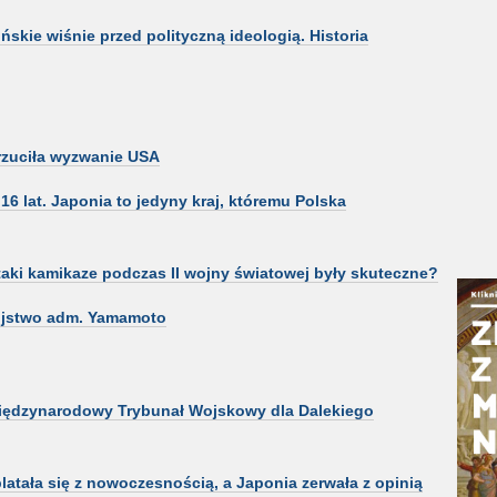
ńskie wiśnie przed polityczną ideologią. Historia
 rzuciła wyzwanie USA
6 lat. Japonia to jedyny kraj, któremu Polska
taki kamikaze podczas II wojny światowej były skuteczne?
ójstwo adm. Yamamoto
Międzynarodowy Trybunał Wojskowy dla Dalekiego
platała się z nowoczesnością, a Japonia zerwała z opinią