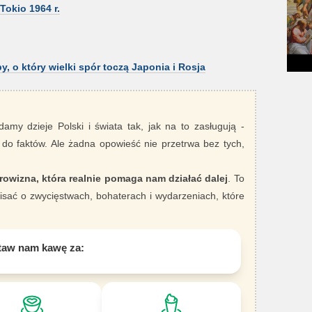
okio 1964 r.
py, o który wielki spór toczą Japonia i Rosja
damy dzieje Polski i świata tak, jak na to zasługują -
 do faktów. Ale żadna opowieść nie przetrwa bez tych,
rowizna, która realnie pomaga nam działać dalej
. To
sać o zwycięstwach, bohaterach i wydarzeniach, które
taw nam kawę za: