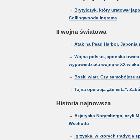
→
Brytyjczyk, który uratował japo
Collingwooda Ingrama
II wojna światowa
→
Atak na Pearl Harbor. Japonia
→
Wojna polsko-japońska trwała 1
wypowiedziała wojnę w XX wieku
→
Boski wiatr. Czy samobójcze a
→
Tajna operacja „Zemsta”. Zab
Historia najnowsza
→
Azjatycka Norymberga, czyli 
Wschodu
→
Igrzyska, w których tradycja s