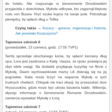
do hotelu. Nie rozpoznaje w biznesmenie Drozdowskim
przyjaciela z dzieciństwa. Mykoła odkrywa, kto zagarnął klejnoty
rodu von Busow. Hryć szuka kupca na swoje pole. Potrzebuje
pieniędzy, by spłacić dług u Tolika.
Czytaj także
→
Kozacy - geneza, organizacja i historia.
Jak powstała Kozaczyzna?
Tajemnice odcinek 6
(poniedziałek, 13 czerwca, godz. 17:55 TVP1)
Serhij sprzedaje ukochanego konia, by spłacić karciany dług
ojca. Łora jest zazdrosna o Katię. Uważa, że ojciec poświęca jej
zbyt wiele uwagi. Na dodatek przyłapuje kuzynkę na flircie z
Mykołą. Dawni wychowankowie mamy Lili zbierają się na jej
pogrzebie. Katia może liczyć na wsparcie Mykoły w tych
trudnych chwilach. Chłopak nie traci okazji, by przeszukać dom
Hryszczuków, gdzie może być ukryta biżuteria babki. Wiktorija,
słysząc informacje o biznesmenie Romanie Drozdowskim,
zamierza wyswatać Mykołę z Łorą.
Tajemnice odcinek 7