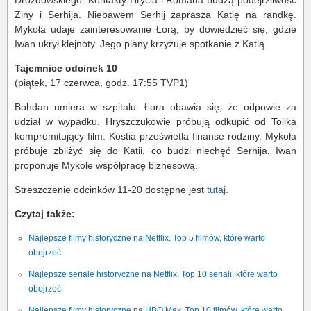
Drozdowskiego. Kontakty Hrycia i Romana budzą podejrzliwość
Ziny i Serhija. Niebawem Serhij zaprasza Katię na randkę.
Mykoła udaje zainteresowanie Łorą, by dowiedzieć się, gdzie
Iwan ukrył klejnoty. Jego plany krzyżuje spotkanie z Katią.
Tajemnice odcinek 10
(piątek, 17 czerwca, godz. 17:55 TVP1)
Bohdan umiera w szpitalu. Łora obawia się, że odpowie za
udział w wypadku. Hryszczukowie próbują odkupić od Tolika
kompromitujący film. Kostia prześwietla finanse rodziny. Mykoła
próbuje zbliżyć się do Katii, co budzi niechęć Serhija. Iwan
proponuje Mykole współpracę biznesową.
Streszczenie odcinków 11-20 dostępne jest
tutaj
.
Czytaj także:
Najlepsze filmy historyczne na Netflix. Top 5 filmów, które warto
obejrzeć
Najlepsze seriale historyczne na Netflix. Top 10 seriali, które warto
obejrzeć
Najlepsze filmy historyczne na HBO Max. Top 10 filmów, które warto