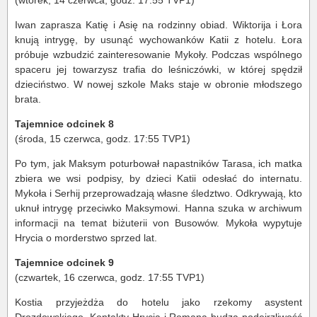
(wtorek, 14 czerwca, godz. 17:55 TVP1)
Iwan zaprasza Katię i Asię na rodzinny obiad. Wiktorija i Łora
knują intrygę, by usunąć wychowanków Katii z hotelu. Łora
próbuje wzbudzić zainteresowanie Mykoły. Podczas wspólnego
spaceru jej towarzysz trafia do leśniczówki, w której spędził
dzieciństwo. W nowej szkole Maks staje w obronie młodszego
brata.
Tajemnice odcinek 8
(środa, 15 czerwca, godz. 17:55 TVP1)
Po tym, jak Maksym poturbował napastników Tarasa, ich matka
zbiera we wsi podpisy, by dzieci Katii odesłać do internatu.
Mykoła i Serhij przeprowadzają własne śledztwo. Odkrywają, kto
uknuł intrygę przeciwko Maksymowi. Hanna szuka w archiwum
informacji na temat biżuterii von Busowów. Mykoła wypytuje
Hrycia o morderstwo sprzed lat.
Tajemnice odcinek 9
(czwartek, 16 czerwca, godz. 17:55 TVP1)
Kostia przyjeżdża do hotelu jako rzekomy asystent