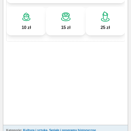
10 zł
15 zł
25 zł
Kategorie:
Kultura i sztuka
,
Seriale i programy historyczne