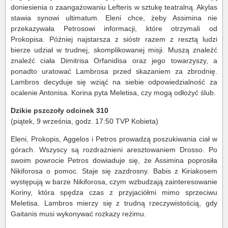
doniesienia o zaangażowaniu Lefteris w sztukę teatralną. Akylas
stawia synowi ultimatum. Eleni chce, żeby Assimina nie
przekazywała Petrosowi informacji, które otrzymali od
Prokopisa. Później najstarsza z sióstr razem z resztą ludzi
bierze udział w trudnej, skomplikowanej misji. Muszą znaleźć
znaleźć ciała Dimitrisa Orfanidisa oraz jego towarzyszy, a
ponadto uratować Lambrosa przed skazaniem za zbrodnię.
Lambros decyduje się wziąć na siebie odpowiedzialność za
ocalenie Antonisa. Korina pyta Meletisa, czy mogą odłożyć ślub.
Dzikie pszczoły odcinek 310
(piątek, 9 września, godz. 17:50 TVP Kobieta)
Eleni, Prokopis, Aggelos i Petros prowadzą poszukiwania ciał w
górach. Wszyscy są rozdrażnieni aresztowaniem Drosso. Po
swoim powrocie Petros dowiaduje się, że Assimina poprosiła
Nikiforosa o pomoc. Staje się zazdrosny. Babis z Kiriakosem
występują w barze Nikiforosa, czym wzbudzają zainteresowanie
Koriny, która spędza czas z przyjaciółmi mimo sprzeciwu
Meletisa. Lambros mierzy się z trudną rzeczywistością, gdy
Gaitanis musi wykonywać rozkazy reżimu.