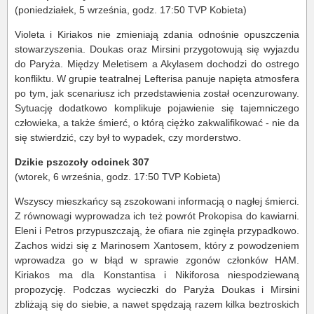
(poniedziałek, 5 września, godz. 17:50 TVP Kobieta)
Violeta i Kiriakos nie zmieniają zdania odnośnie opuszczenia
stowarzyszenia. Doukas oraz Mirsini przygotowują się wyjazdu
do Paryża. Między Meletisem a Akylasem dochodzi do ostrego
konfliktu. W grupie teatralnej Lefterisa panuje napięta atmosfera
po tym, jak scenariusz ich przedstawienia został ocenzurowany.
Sytuację dodatkowo komplikuje pojawienie się tajemniczego
człowieka, a także śmierć, o którą ciężko zakwalifikować - nie da
się stwierdzić, czy był to wypadek, czy morderstwo.
Dzikie pszczoły odcinek 307
(wtorek, 6 września, godz. 17:50 TVP Kobieta)
Wszyscy mieszkańcy są zszokowani informacją o nagłej śmierci.
Z równowagi wyprowadza ich też powrót Prokopisa do kawiarni.
Eleni i Petros przypuszczają, że ofiara nie zginęła przypadkowo.
Zachos widzi się z Marinosem Xantosem, który z powodzeniem
wprowadza go w błąd w sprawie zgonów członków HAM.
Kiriakos ma dla Konstantisa i Nikiforosa niespodziewaną
propozycję. Podczas wycieczki do Paryża Doukas i Mirsini
zbliżają się do siebie, a nawet spędzają razem kilka beztroskich