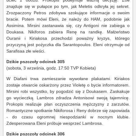
uciec z obozu. Prokopis podejmuje ważną decyzję. Zoe
znajduje się w pułapce po tym, jak Meletis odkryła jej sekret.
Zrozpaczony Petros zdobywa szokujące informacje o swoim
bracie. Potem mówi Eleni, że należy do HAM, podobnie jak
Assimina. Mirsini zastanawia się, czy Antigoni nie zabiega o
Doukasa. Nikiforos zabiera Renę na randkę. Małżeństwo
Ouranii i Kiriakosa przechodzi poważny kryzys, którego
przyczyną jest pożyczka dla Sarantopoulos. Eleni otrzymuje od
Sarafisaa złe wieści.
Dzikie pszczoły odcinek 305
(sobota, 3 września, godz. 17:50 TVP Kobieta)
W Diafani trwa zamieszanie wywołane plakatami. Kiriakos
zostaje otwarcie oskarżony przez Violetę o bycie informatorem.
Mirsini robi wszystko, by pogodzić się z Doukasem. Zaskakuje
go wycieczką. Lambros zdradza Antonisowi swoją tajemnicę.
Prokopis realizuje plan oczyszczenia mężczyzny z zarzutów.
Romantyczne spotkanie Nikiforosa i Reny dobrze się zapowiada
- do czasu ogromnej niespodzianki w nocnym klubie.
Zdesperowana Eleni próbuje wesprzeć Lambrosa.
Dzikie pszczoły odcinek 306