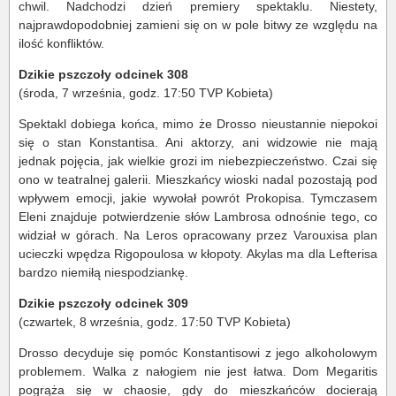
chwil. Nadchodzi dzień premiery spektaklu. Niestety,
najprawdopodobniej zamieni się on w pole bitwy ze względu na
ilość konfliktów.
Dzikie pszczoły odcinek 308
(środa, 7 września, godz. 17:50 TVP Kobieta)
Spektakl dobiega końca, mimo że Drosso nieustannie niepokoi
się o stan Konstantisa. Ani aktorzy, ani widzowie nie mają
jednak pojęcia, jak wielkie grozi im niebezpieczeństwo. Czai się
ono w teatralnej galerii. Mieszkańcy wioski nadal pozostają pod
wpływem emocji, jakie wywołał powrót Prokopisa. Tymczasem
Eleni znajduje potwierdzenie słów Lambrosa odnośnie tego, co
widział w górach. Na Leros opracowany przez Varouxisa plan
ucieczki wpędza Rigopoulosa w kłopoty. Akylas ma dla Lefterisa
bardzo niemiłą niespodziankę.
Dzikie pszczoły odcinek 309
(czwartek, 8 września, godz. 17:50 TVP Kobieta)
Drosso decyduje się pomóc Konstantisowi z jego alkoholowym
problemem. Walka z nałogiem nie jest łatwa. Dom Megaritis
pogrąża się w chaosie, gdy do mieszkańców docierają