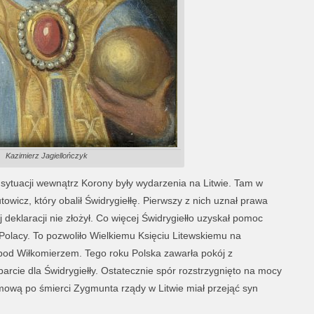
Kazimierz Jagiellończyk
ytuacji wewnątrz Korony były wydarzenia na Litwie. Tam w
owicz, który obalił Świdrygiełłę. Pierwszy z nich uznał prawa
j deklaracji nie złożył. Co więcej Świdrygiełło uzyskał pomoc
Polacy. To pozwoliło Wielkiemu Księciu Litewskiemu na
 pod Wiłkomierzem. Tego roku Polska zawarła pokój z
arcie dla Świdrygiełły. Ostatecznie spór rozstrzygnięto na mocy
mową po śmierci Zygmunta rządy w Litwie miał przejąć syn