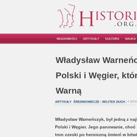
WIADOMOŚCI
ARTYKUŁY
KULTURA
NAUKA
Władysław Warneńc
Polski i Węgier, któ
Warną
ARTYKUŁY
,
ŚREDNIOWIECZE
|
WOJTEK DUCH
| 7 STY
Władysław Warneńczyk, był jedną z najb
Polski i Węgier. Jego panowanie, choć 
tron czeski po heroiczną śmierć w bit