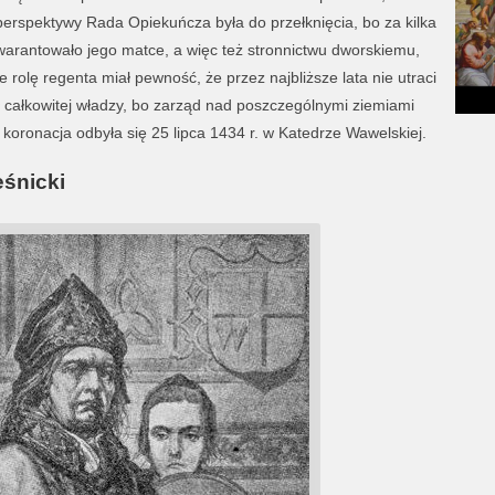
perspektywy Rada Opiekuńcza była do przełknięcia, bo za kilka
o gwarantowało jego matce, a więc też stronnictwu dworskiemu,
e rolę regenta miał pewność, że przez najbliższe lata nie utraci
ł całkowitej władzy, bo zarząd nad poszczególnymi ziemiami
 koronacja odbyła się 25 lipca 1434 r. w Katedrze Wawelskiej.
śnicki