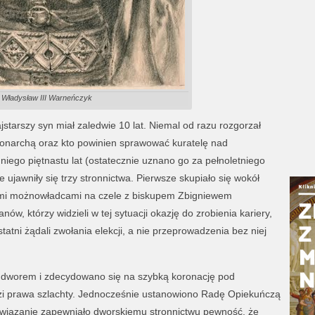
Władysław III Warneńczyk
starszy syn miał zaledwie 10 lat. Niemal od razu rozgorzał
monarchą oraz kto powinien sprawować kuratelę nad
iego piętnastu lat (ostatecznie uznano go za pełnoletniego
e ujawniły się trzy stronnictwa. Pierwsze skupiało się wokół
skimi możnowładcami na czele z biskupem Zbigniewem
ów, którzy widzieli w tej sytuacji okazję do zrobienia kariery,
tatni żądali zwołania elekcji, a nie przeprowadzenia bez niej
z dworem i zdecydowano się na szybką koronację pod
dzi prawa szlachty. Jednocześnie ustanowiono Radę Opiekuńczą
związanie zapewniało dworskiemu stronnictwu pewność, że