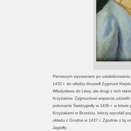
Pierwszym wyzwaniem po ustabilizowaniu s
1432 r. do władzy doszedł Zygmunt Kiejstut
Władysława do Litwy, ale drugi z nich takie
Krzyżaków. Zygmuntowi wsparcia udzielili 
pokonanie Świdrygiełły w 1435 r. w bitwie
Krzyżakami w Brześciu, którzy wycofali pop
układu z Grodna w 1437 r. Zgodnie z tą u
Jagiełły.