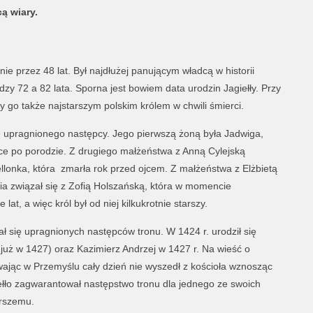
ą wiary.
nie przez 48 lat. Był najdłużej panującym władcą w historii
zy 72 a 82 lata. Sporna jest bowiem data urodzin Jagiełły. Przy
by go także najstarszym polskim królem w chwili śmierci.
ię upragnionego następcy. Jego pierwszą żoną była Jadwiga,
ce po porodzie. Z drugiego małżeństwa z Anną Cylejską
ellonka, która zmarła rok przed ojcem. Z małżeństwa z Elżbietą
ia związał się z Zofią Holszańską, która w momencie
t, a więc król był od niej kilkukrotnie starszy.
 się upragnionych następców tronu. W 1424 r. urodził się
 już w 1427) oraz Kazimierz Andrzej w 1427 r. Na wieść o
ając w Przemyślu cały dzień nie wyszedł z kościoła wznosząc
ełło zagwarantował następstwo tronu dla jednego ze swoich
arszemu.