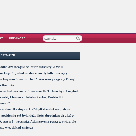
ST
REDAKCJA
CZ TAKŻE
odnalazł szczątki 55 ofiar masakry w Woli
eckiej. Najmłodsze dzieci miały kilka miesięcy
e kręcono 3. sezon 1670? Warszawę zagrały Brzeg,
i Roztoka
acie historyczne w 3. sezonie 1670. Kim byli Korybut
iecki, Eleonora Habsburżanka, Radziwiłł i
nowicz?
sador Ukrainy: w UPA byli zbrodniarze, ale w
 podziemiu też była duża ilość zbrodniczych aktów
, sezon 3 - recenzja. Adamczycha rusza w świat, ale
sze wie, dokąd zmierza