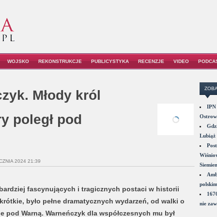
WOJSKO
REKONSTRUKCJE
PUBLICYSTYKA
RECENZJE
VIDEO
PODCA
ZOBA
zyk. Młody król
IPN 
ry poległ pod
Ostrowi
Gdzi
Lubiąż 
Post
Wiśniow
CZNIA 2024 21:39
Siemie
Amba
polskim
ardziej fascynujących i tragicznych postaci w historii
1670
krótkie, było pełne dramatycznych wydarzeń, od walki o
nie zaw
wie pod Warną. Warneńczyk dla współczesnych mu był