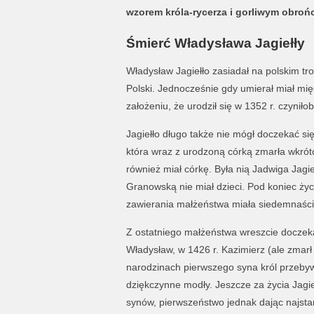
wzorem króla-rycerza i gorliwym obrońc
Śmierć Władysława Jagiełły
Władysław Jagiełło zasiadał na polskim tro
Polski. Jednocześnie gdy umierał miał międ
założeniu, że urodził się w 1352 r. czyniło
Jagiełło długo także nie mógł doczekać s
która wraz z urodzoną córką zmarła wkrót
również miał córkę. Była nią Jadwiga Jagi
Granowską nie miał dzieci. Pod koniec życ
zawierania małżeństwa miała siedemnaście la
Z ostatniego małżeństwa wreszcie doczekał
Władysław, w 1426 r. Kazimierz (ale zmarł
narodzinach pierwszego syna król przebyw
dziękczynne modły. Jeszcze za życia Jagi
synów, pierwszeństwo jednak dając najst