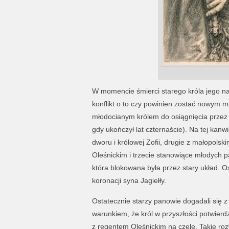
W momencie śmierci starego króla jego naj
konflikt o to czy powinien zostać nowym 
młodocianym królem do osiągnięcia przez n
gdy ukończył lat czternaście). Na tej kanwi
dworu i królowej Zofii, drugie z małopol
Oleśnickim i trzecie stanowiące młodych pan
która blokowana była przez stary układ. Os
koronacji syna Jagiełły.
Ostatecznie starzy panowie dogadali się 
warunkiem, że król w przyszłości potwier
z regentem Oleśnickim na czele. Takie ro