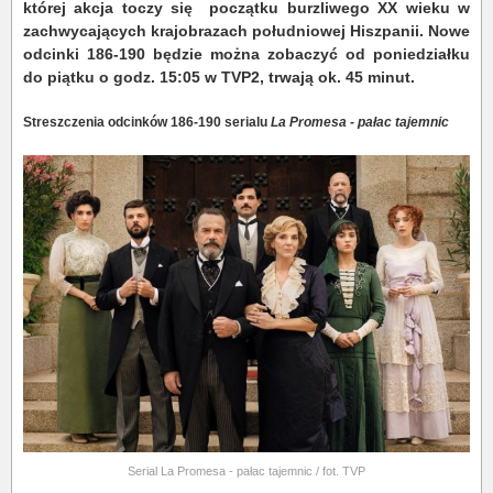
której akcja toczy się początku burzliwego XX wieku w
zachwycających krajobrazach południowej Hiszpanii. Nowe
o
dcinki 186-190 będzie można zobaczyć od poniedziałku
do piątku o godz. 15:05 w TVP2, trwają ok. 45 minut.
Streszczenia odcinków 186-190 serialu
La Promesa - pałac tajemnic
Serial La Promesa - pałac tajemnic / fot. TVP