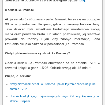
Streszczenie odcinków 191-196 dostępne będzie
tutaj
.
O serialu
La Promesa
Akcja serialu
La Promesa - pałac tajemnic
toczy się na początku
XX w. w południowej Hiszpanii, gdzie poznajemy historię Jany.
Jako dziecko była świadkiem brutalnego morderstwa swojej
matki oraz porwania brata. Po latach poszukiwań, jej śledztwo
prowadzi do rodziny Lujan. Aby zdobyć informacje, Jana
zatrudnia się jako służąca w posiadłości „La Promesa”.
Kiedy i gdzie emitowane są odcinki
La Promesy
?
Odcinki serialu
La Promesa
emitowane są na antenie TVP2 w
czwartki i piątki o godz. 15:05. Odcinki trwają ok. 45 minut.
Więcej o serialu:
Nowy hiszpański serial La Promesa - pałac tajemnic zadebiutuje na
antenie TVP2
Historia Madrytu i jego najważniejszych miejsc. Od celtyckiej osady po
stolicę Hiszpanii