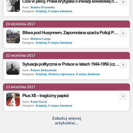
Cios w plecy. Prasa brytyjska o inwazji sowieckiej na Polskę
Autor:
Natalia Olszewska
Kategorie:
Artykuły
,
II wojna światowa
24 września 2017
Bitwa pod Husynnem. Zapomniana szarża Policji Państwowej na oddział Armii Czerwonej
Autor:
Malwina Lange
Kategorie:
Artykuły
,
II wojna światowa
22 września 2017
Sytuacja polityczna w Polsce w latach 1944-1956 (część 2)
Autor:
Robert Stokowiecki
Kategorie:
Artykuły
,
Historia najnowsza
,
II wojna światowa
13 września 2017
Pius XII – tragiczny papież
Autor:
Kamil Kuraś
Kategorie:
Artykuły
,
II wojna światowa
Załaduj więcej
artykułów...