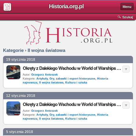
Historia.org.pl
Menu
Szukaj
Kategorie › II wojna światowa
19 stycznia 2018
Okręty z Dalekiego Wschodu w World of Warships – ROCS Shenyang
Autor:
Grzegorz Antoszek
Kategorie:
Artykuły
,
Gry, zabawki i esport historyczne
,
Historia
najnowsza
,
II wojna światowa
,
Kultura i sztuka
12 stycznia 2018
Okręty z Dalekiego Wschodu w World of Warships – HTMS Phra Ruang
Autor:
Grzegorz Antoszek
Kategorie:
Artykuły
,
Gry, zabawki i esport historyczne
,
Historia
najnowsza
,
II wojna światowa
,
Kultura i sztuka
5 stycznia 2018