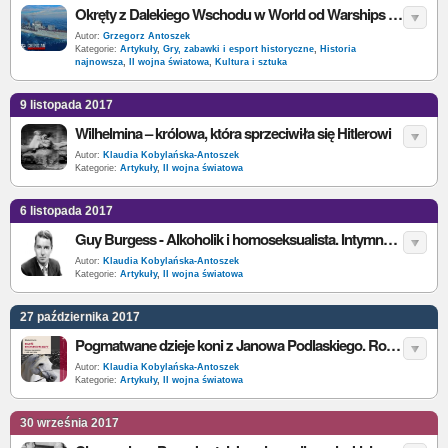
Okręty z Dalekiego Wschodu w World od Warships – ROCS Chengan
Autor:
Grzegorz Antoszek
Kategorie:
Artykuły
,
Gry, zabawki i esport historyczne
,
Historia
najnowsza
,
II wojna światowa
,
Kultura i sztuka
9 listopada 2017
Wilhelmina – królowa, która sprzeciwiła się Hitlerowi
Autor:
Klaudia Kobylańska-Antoszek
Kategorie:
Artykuły
,
II wojna światowa
6 listopada 2017
Guy Burgess - Alkoholik i homoseksualista. Intymne życie Anglika, który zdradził swój kraj
Autor:
Klaudia Kobylańska-Antoszek
Kategorie:
Artykuły
,
II wojna światowa
27 października 2017
Pogmatwane dzieje koni z Janowa Podlaskiego. Rosjanie zniszczyli, Niemcy odbudowali
Autor:
Klaudia Kobylańska-Antoszek
Kategorie:
Artykuły
,
II wojna światowa
30 września 2017