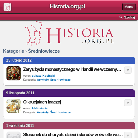
Historia.org.pl
Menu
Szukaj
Kategorie › Średniowiecze
25 lutego 2012
Zarys życia monastycznego w Irlandii we wczesnym średniowieczu
Autor:
Łukasz Kosiński
Kategorie:
Artykuły
,
Średniowiecze
9 listopada 2011
O krucjatach inaczej
Autor:
AleHistoria
Kategorie:
Artykuły
,
Średniowiecze
1 września 2011
Stosunek do chorych, dzieci i starców w świetle wczesnośredniowiecznych reguł zakonnych (VI-VII w.)