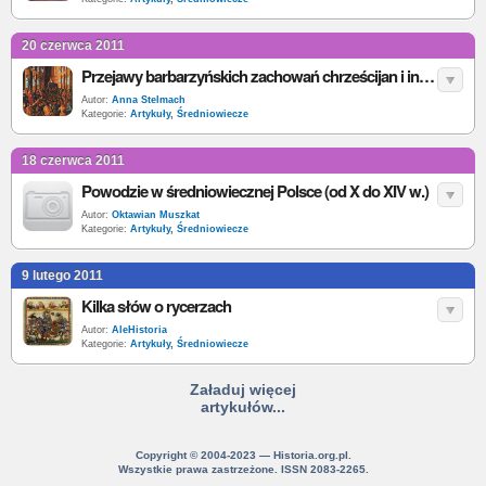
20 czerwca 2011
Przejawy barbarzyńskich zachowań chrześcijan i innowierców podczas pierwszej krucjaty (1096-1099)
Autor:
Anna Stelmach
Kategorie:
Artykuły
,
Średniowiecze
18 czerwca 2011
Powodzie w średniowiecznej Polsce (od X do XIV w.)
Autor:
Oktawian Muszkat
Kategorie:
Artykuły
,
Średniowiecze
9 lutego 2011
Kilka słów o rycerzach
Autor:
AleHistoria
Kategorie:
Artykuły
,
Średniowiecze
Załaduj więcej
artykułów...
Copyright © 2004-2023 — Historia.org.pl.
Wszystkie prawa zastrzeżone. ISSN 2083-2265.