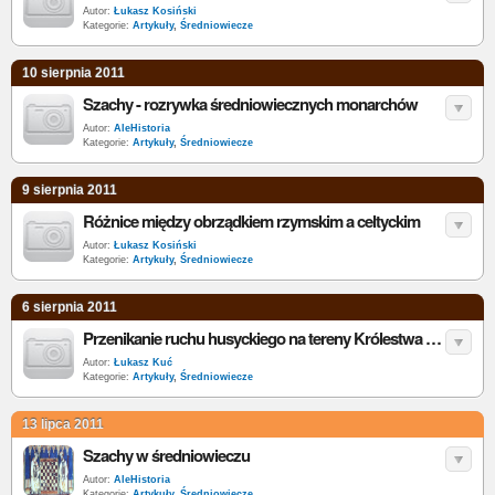
Autor:
Łukasz Kosiński
Kategorie:
Artykuły
,
Średniowiecze
10 sierpnia 2011
Szachy - rozrywka średniowiecznych monarchów
Autor:
AleHistoria
Kategorie:
Artykuły
,
Średniowiecze
9 sierpnia 2011
Różnice między obrządkiem rzymskim a celtyckim
Autor:
Łukasz Kosiński
Kategorie:
Artykuły
,
Średniowiecze
6 sierpnia 2011
Przenikanie ruchu husyckiego na tereny Królestwa Polskiego w XV w.
Autor:
Łukasz Kuć
Kategorie:
Artykuły
,
Średniowiecze
13 lipca 2011
Szachy w średniowieczu
Autor:
AleHistoria
Kategorie:
Artykuły
,
Średniowiecze