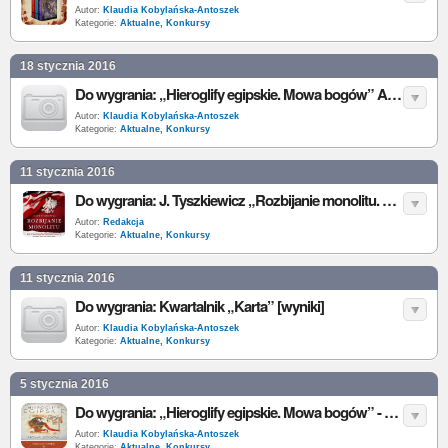
Autor:
Klaudia Kobylańska-Antoszek
Kategorie:
Aktualne
,
Konkursy
18 stycznia 2016
Do wygrania: „Hieroglify egipskie. Mowa bogów” A. Ćwiek [wyniki]
Autor:
Klaudia Kobylańska-Antoszek
Kategorie:
Aktualne
,
Konkursy
11 stycznia 2016
Do wygrania: J. Tyszkiewicz „Rozbijanie monolitu. Polityka Stanów Zjednoczonych wobec Polski 1945-1988”
Autor:
Redakcja
Kategorie:
Aktualne
,
Konkursy
11 stycznia 2016
Do wygrania: Kwartalnik „Karta” [wyniki]
Autor:
Klaudia Kobylańska-Antoszek
Kategorie:
Aktualne
,
Konkursy
5 stycznia 2016
Do wygrania: „Hieroglify egipskie. Mowa bogów” - A. Ćwiek
Autor:
Klaudia Kobylańska-Antoszek
Kategorie:
Aktualne
,
Konkursy