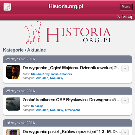
Historia.org.pl
Menu
Szukaj
Kategorie › Aktualne
25 stycznia 2016
Do wygrania: „Ogień Majdanu. Dziennik rewolucji 21 listopada 2013 - 22 lutego 2014”
Autor:
Klaudia Kobylańska-Antoszek
Kategorie:
Aktualne
,
Konkursy
25 stycznia 2016
Zostań kapitanem ORP Błyskawica. Do wygrania 5 kodów w World of Warships
Autor:
Redakcja
Kategorie:
Aktualne
,
Konkursy
,
Tematyczne
18 stycznia 2016
Do wygrania: pakiet „Królowie przeklęci” 1-3 - M. Druon