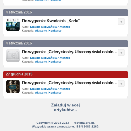
4 stycznia 2016
Do wygrania: Kwartalnik „Karta”
Autor:
Klaudia Kobylańska-Antoszek
Kategorie:
Aktualne
,
Konkursy
4 stycznia 2016
Do wygrania: „Cztery siostry. Utracony świat ostatnich księżniczek z rodu Romanowów” - H. Rappaport [wyniki]
Autor:
Klaudia Kobylańska-Antoszek
Kategorie:
Aktualne
,
Konkursy
27 grudnia 2015
Do wygrania: „Cztery siostry. Utracony świat ostatnich księżniczek z rodu Romanowów” - H. Rappaport
Autor:
Klaudia Kobylańska-Antoszek
Kategorie:
Aktualne
,
Konkursy
Załaduj więcej
artykułów...
Copyright © 2004-2023 — Historia.org.pl.
Wszystkie prawa zastrzeżone. ISSN 2083-2265.