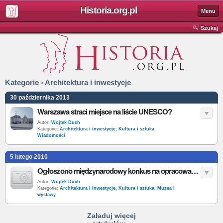
Historia.org.pl
Menu
Szukaj
Kategorie › Architektura i inwestycje
30 października 2013
Warszawa straci miejsce na liście UNESCO?
Autor:
Wojtek Duch
Kategorie:
Architektura i inwestycje
,
Kultura i sztuka
,
Wiadomości
5 lutego 2010
Ogłoszono międzynarodowy konkus na opracowanie koncepcji ekspozycji stałej Interaktywnego Centrum Historii Ostrowa Tumskiego w Poznaniu
Autor:
Wojtek Duch
Kategorie:
Architektura i inwestycje
,
Kultura i sztuka
,
Muzea i
wystawy
Załaduj więcej