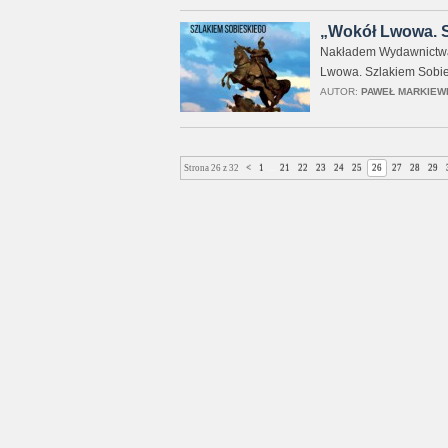
„Wokół Lwowa. S
Nakładem Wydawnictwa 
Lwowa. Szlakiem Sobie
AUTOR:
PAWEŁ MARKIEW
Strona 26 z 32
<
1
...
21
22
23
24
25
26
27
28
29