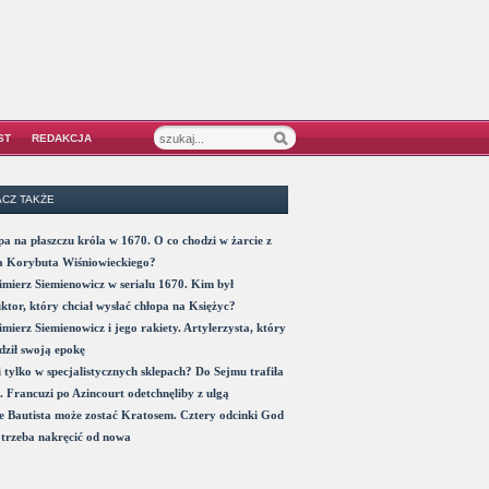
ST
REDAKCJA
CZ TAKŻE
a na płaszczu króla w 1670. O co chodzi w żarcie z
a Korybuta Wiśniowieckiego?
mierz Siemienowicz w serialu 1670. Kim był
ktor, który chciał wysłać chłopa na Księżyc?
mierz Siemienowicz i jego rakiety. Artylerzysta, który
ził swoją epokę
 tylko w specjalistycznych sklepach? Do Sejmu trafiła
. Francuzi po Azincourt odetchnęliby z ulgą
 Bautista może zostać Kratosem. Cztery odcinki God
trzeba nakręcić od nowa