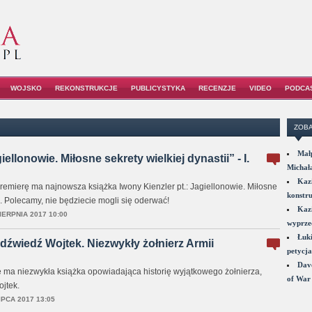
WOJSKO
REKONSTRUKCJE
PUBLICYSTYKA
RECENZJE
VIDEO
PODCA
ZOBA
Małp
lonowie. Miłosne sekrety wielkiej dynastii” - I.
Michał
Kazi
premierę ma najnowsza książka Iwony Kienzler pt.: Jagiellonowie. Miłosne
konstru
ii. Polecamy, nie będziecie mogli się oderwać!
Kazi
IERPNIA 2017 10:00
wyprzed
Łuki
źwiedź Wojtek. Niezwykły żołnierz Armii
petycja
Dave
ę ma niezwykła książka opowiadająca historię wyjątkowego żołnierza,
of War 
jtek.
IPCA 2017 13:05