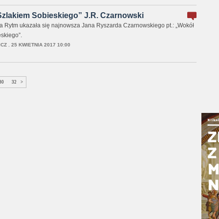
zlakiem Sobieskiego” J.R. Czarnowski
Rytm ukazała się najnowsza Jana Ryszarda Czarnowskiego pt.: „Wokół
skiego”.
ICZ
,
25 KWIETNIA 2017 10:00
30
...
32
>