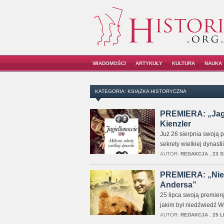
WIADOMOŚCI
ARTYKUŁY
KULTURA
NAUKA
KATEGORIA: KSIĄŻKA HISTORYCZNA
PREMIERA: „Jagiel
Kienzler
Już 26 sierpnia swoją 
sekrety wielkiej dynast
AUTOR:
REDAKCJA
,
23 S
PREMIERA: „Nied
Andersa”
25 lipca swoją premier
jakim był niedźwiedź Wo
AUTOR:
REDAKCJA
,
25 L