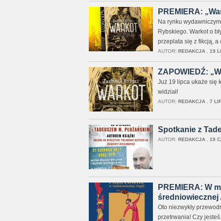
PREMIERA: „Wark
Na rynku wydawniczym 
Rybskiego. Warkot o bły
przeplata się z fikcją, 
AUTOR:
REDAKCJA
,
19 L
ZAPOWIEDŹ: „War
Już 19 lipca ukaże się 
widział!
AUTOR:
REDAKCJA
,
7 LI
Spotkanie z Tad
AUTOR:
REDAKCJA
,
19 C
PREMIERA: W mieś
średniowiecznej 
Oto niezwykły przewodn
przetrwania! Czy jeste