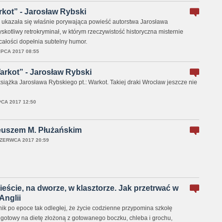
ot” - Jarosław Rybski
ukazała się właśnie porywająca powieść autorstwa Jarosława
skotliwy retrokryminał, w którym rzeczywistość historyczna misternie
a całości dopełnia subtelny humor.
IPCA 2017 08:55
kot” - Jarosław Rybski
książka Jarosława Rybskiego pt.: Warkot. Takiej draki Wrocław jeszcze nie
PCA 2017 12:50
euszem M. Płużańskim
ZERWCA 2017 20:59
cie, na dworze, w klasztorze. Jak przetrwać w
Anglii
ik po epoce tak odległej, że życie codzienne przypomina szkołę
ś gotowy na dietę złożoną z gotowanego boczku, chleba i grochu,