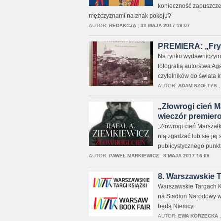
konieczność zapuszczen
mężczyznami na znak pokoju?
AUTOR:
REDAKCJA
,
31 MAJA 2017 19:07
PREMIERA: „Frysz
Na rynku wydawniczym p
fotografią autorstwa Ag
czytelników do świata któ
AUTOR:
ADAM SZOŁTYS
„Złowrogi cień M
wieczór premier
„Złowrogi cień Marszałk
nią zgadzać lub się jej
publicystycznego punkt
AUTOR:
PAWEŁ MARKIEWICZ
,
8 MAJA 2017 16:09
8. Warszawskie T
Warszawskie Targach Ks
na Stadion Narodowy w
będą Niemcy.
AUTOR:
EWA KORZECKA