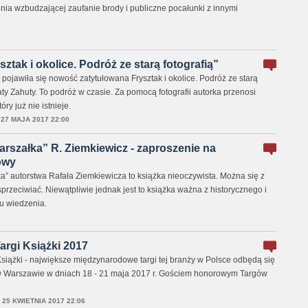
ia wzbudzającej zaufanie brody i publiczne pocałunki z innymi
tak i okolice. Podróż ze starą fotografią”
ojawiła się nowość zatytułowana Frysztak i okolice. Podróż ze starą
aty Zahuty. To podróż w czasie. Za pomocą fotografii autorka przenosi
ry już nie istnieje.
,
27 MAJA 2017 22:00
arszałka” R. Ziemkiewicz - zaproszenie na
owy
a” autorstwa Rafała Ziemkiewicza to książka nieoczywista. Można się z
 sprzeciwiać. Niewątpliwie jednak jest to książka ważna z historycznego i
u wiedzenia.
argi Książki 2017
iążki - największe międzynarodowe targi tej branży w Polsce odbędą się
 Warszawie w dniach 18 - 21 maja 2017 r. Gościem honorowym Targów
,
25 KWIETNIA 2017 22:06