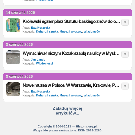
14 czerwca 2026
Królewski egzemplarz Statutu Łaskiego znów do obejrzenia. Wystawa w Archiwum Głównym Akt Dawnych
Autor:
Ewa Korzecka
Kategorie:
Kultura i sztuka
,
Muzea i wystawy
,
Wiadomości
8 czerwca 2026
Wymachiwał niczym Kozak szablą na ulicy w Mysłowicach
Autor:
Jan Lande
Kategorie:
Wiadomości
8 czerwca 2026
Nowe muzea w Polsce. W Warszawie, Krakowie, Poznaniu, Wrocławiu i Białymstoku powstają ważne wystawy historyczne
Autor:
Ewa Korzecka
Kategorie:
Kultura i sztuka
,
Muzea i wystawy
,
Wiadomości
Załaduj więcej
artykułów...
Copyright © 2004-2023 — Historia.org.pl.
Wszystkie prawa zastrzeżone. ISSN 2083-2265.