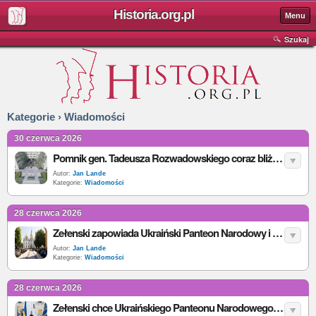
Historia.org.pl
Menu
Szukaj
Kategorie › Wiadomości
30 czerwca 2026
Pomnik gen. Tadeusza Rozwadowskiego coraz bliżej. MON potwierdza: prace idą zgodnie z planem
Autor:
Jan Lande
Kategorie:
Wiadomości
28 czerwca 2026
Zełenski zapowiada Ukraiński Panteon Narodowy i odbudowę Ławry Kijowsko-Peczerskiej
Autor:
Jan Lande
Kategorie:
Wiadomości
28 czerwca 2026
Zełenski chce Ukraińskiego Panteonu Narodowego. Co zakłada projekt ustawy?