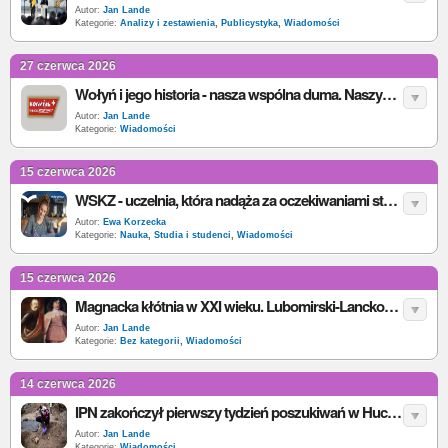
Autor:
Jan Lande
Kategorie:
Analizy i zestawienia
,
Publicystyka
,
Wiadomości
27 czerwca 2026
Wołyń i jego historia - nasza wspólna duma. Naszywka z takim opisem pojawiła się w sprzedaży
Autor:
Jan Lande
Kategorie:
Wiadomości
15 czerwca 2026
WSKZ - uczelnia, która nadąża za oczekiwaniami studentów
Autor:
Ewa Korzecka
Kategorie:
Nauka
,
Studia i studenci
,
Wiadomości
15 czerwca 2026
Magnacka kłótnia w XXI wieku. Lubomirski-Lanckoroński wypomniał Radziwiłłom zdradę w Kiejdanach
Autor:
Jan Lande
Kategorie:
Bez kategorii
,
Wiadomości
14 czerwca 2026
IPN zakończył pierwszy tydzień poszukiwań w Hucie Pieniackiej. Odkryto zbiorową mogiłę ofiar ludobójstwa
Autor:
Jan Lande
Kategorie:
Wiadomości