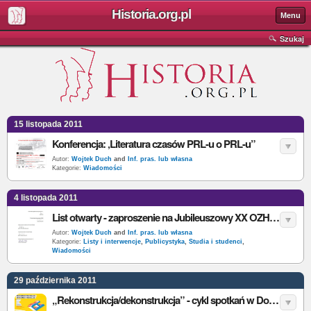
Historia.org.pl
Menu
Szukaj
15 listopada 2011
Konferencja: ‚Literatura czasów PRL-u o PRL-u”
Autor:
Wojtek Duch
and
Inf. pras. lub własna
Kategorie:
Wiadomości
4 listopada 2011
List otwarty - zaproszenie na Jubileuszowy XX OZHS do Katowic
Autor:
Wojtek Duch
and
Inf. pras. lub własna
Kategorie:
Listy i interwencje
,
Publicystyka
,
Studia i studenci
,
Wiadomości
29 października 2011
„Rekonstrukcja/dekonstrukcja” - cykl spotkań w Domu Spotkań z Historią