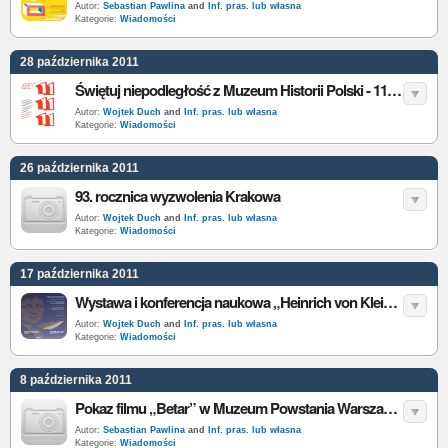
Autor:
Sebastian Pawlina
and
Inf. pras. lub własna
Kategorie:
Wiadomości
28 października 2011
Świętuj niepodległość z Muzeum Historii Polski - 11.11.11
Autor:
Wojtek Duch
and
Inf. pras. lub własna
Kategorie:
Wiadomości
26 października 2011
93. rocznica wyzwolenia Krakowa
Autor:
Wojtek Duch
and
Inf. pras. lub własna
Kategorie:
Wiadomości
17 października 2011
Wystawa i konferencja naukowa „Heinrich von Kleist i kultura epistolarna epoki”
Autor:
Wojtek Duch
and
Inf. pras. lub własna
Kategorie:
Wiadomości
8 października 2011
Pokaz filmu „Betar” w Muzeum Powstania Warszawskiego
Autor:
Sebastian Pawlina
and
Inf. pras. lub własna
Kategorie:
Wiadomości