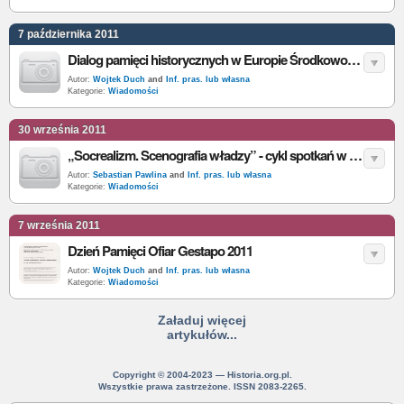
7 października 2011
Dialog pamięci historycznych w Europie Środkowo-Wschodniej
Autor:
Wojtek Duch
and
Inf. pras. lub własna
Kategorie:
Wiadomości
30 września 2011
„Socrealizm. Scenografia władzy” - cykl spotkań w DSH
Autor:
Sebastian Pawlina
and
Inf. pras. lub własna
Kategorie:
Wiadomości
7 września 2011
Dzień Pamięci Ofiar Gestapo 2011
Autor:
Wojtek Duch
and
Inf. pras. lub własna
Kategorie:
Wiadomości
Załaduj więcej
artykułów...
Copyright © 2004-2023 — Historia.org.pl.
Wszystkie prawa zastrzeżone. ISSN 2083-2265.