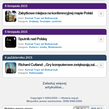
9 listopada 2015
Zabytkowe miejsca na konferencyjnej mapie Polski
Autor:
Konrad Tracz vel Bednarczyk
Kategorie:
Artykuły
,
Turystyka i podróże
5 listopada 2015
Sputnik nad Polską
Autor:
Konrad Tracz vel Bednarczyk
Kategorie:
Kultura i sztuka
,
Wiadomości
6 października 2015
Richard Cutland: „Gry komputerowe zwiększają zainteresowanie historią” [wywiad]
Autor:
Konrad Tracz vel Bednarczyk
Kategorie:
Publicystyka
Załaduj więcej
artykułów...
Copyright © 2004-2023 — Historia.org.pl.
Wszystkie prawa zastrzeżone. ISSN 2083-2265.
Mobilna wersja strony
WŁĄCZ
WYŁĄCZ