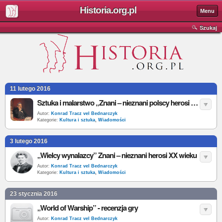
Historia.org.pl
Menu
Szukaj
11 lutego 2016
Sztuka i malarstwo „Znani – nieznani polscy herosi XX wieku”
Autor:
Konrad Tracz vel Bednarczyk
Kategorie:
Kultura i sztuka
,
Wiadomości
3 lutego 2016
„Wielcy wynalazcy” Znani – nieznani herosi XX wieku
Autor:
Konrad Tracz vel Bednarczyk
Kategorie:
Kultura i sztuka
,
Wiadomości
23 stycznia 2016
„World of Warship” - recenzja gry
Autor:
Konrad Tracz vel Bednarczyk