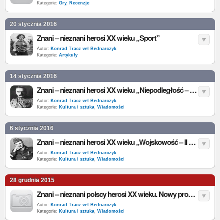
Kategorie:
Gry
,
Recenzje
20 stycznia 2016
Znani – nieznani herosi XX wieku „Sport”
Autor:
Konrad Tracz vel Bednarczyk
Kategorie:
Artykuły
14 stycznia 2016
Znani – nieznani herosi XX wieku „Niepodległość – w Polsce i na emigracji”
Autor:
Konrad Tracz vel Bednarczyk
Kategorie:
Kultura i sztuka
,
Wiadomości
6 stycznia 2016
Znani – nieznani herosi XX wieku „Wojskowość – II wojna światowa”
Autor:
Konrad Tracz vel Bednarczyk
Kategorie:
Kultura i sztuka
,
Wiadomości
28 grudnia 2015
Znani – nieznani polscy herosi XX wieku. Nowy program Polsat Viasat History
Autor:
Konrad Tracz vel Bednarczyk
Kategorie:
Kultura i sztuka
,
Wiadomości