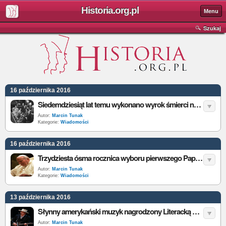
Historia.org.pl
Menu
Szukaj
16 października 2016
Siedemdziesiąt lat temu wykonano wyrok śmierci na skazanych zbrodniarzach hitlerowskich
Autor:
Marcin Tunak
Kategorie:
Wiadomości
16 października 2016
Trzydziesta ósma rocznica wyboru pierwszego Papieża-Polaka
Autor:
Marcin Tunak
Kategorie:
Wiadomości
13 października 2016
Słynny amerykański muzyk nagrodzony Literacką Nagrodą Nobla
Autor:
Marcin Tunak