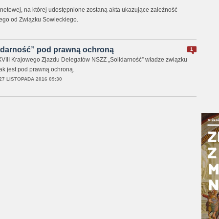
rnetowej, na której udostępnione zostaną akta ukazujące zależność
ego od Związku Sowieckiego.
idarność” pod prawną ochroną
1
XVIII Krajowego Zjazdu Delegatów NSZZ „Solidarność” władze związku
nak jest pod prawną ochroną.
27 LISTOPADA 2016 09:30