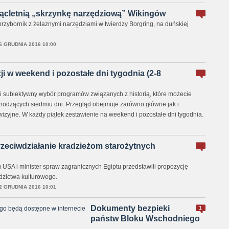
iącletnią „skrzynkę narzędziową” Wikingów
rzybornik z żelaznymi narzędziami w twierdzy Borgring, na duńskiej
6 GRUDNIA 2016 10:00
zji w weekend i pozostałe dni tygodnia (2-8
zyli subiektywny wybór programów związanych z historią, które możecie
odzących siedmiu dni. Przegląd obejmuje zarówno główne jak i
wizyjne. W każdy piątek zestawienie na weekend i pozostałe dni tygodnia.
zeciwdziałanie kradzieżom starożytnych
 USA i minister spraw zagranicznych Egiptu przedstawili propozycję
dzictwa kulturowego.
2 GRUDNIA 2016 10:01
Dokumenty bezpieki
1
państw Bloku Wschodniego