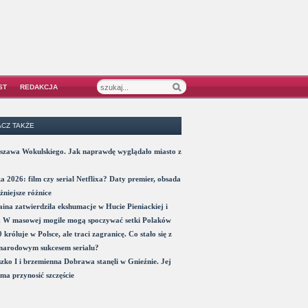
ST
REDAKCJA
CZ TAKŻE
szawa Wokulskiego. Jak naprawdę wyglądało miasto z
a 2026: film czy serial Netflixa? Daty premier, obsada
żniejsze różnice
ina zatwierdziła ekshumacje w Hucie Pieniackiej i
. W masowej mogile mogą spoczywać setki Polaków
 króluje w Polsce, ale traci zagranicę. Co stało się z
narodowym sukcesem serialu?
zko I i brzemienna Dobrawa stanęli w Gnieźnie. Jej
ma przynosić szczęście