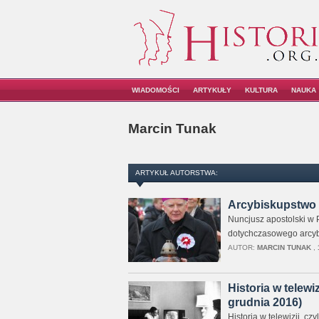
WIADOMOŚCI
ARTYKUŁY
KULTURA
NAUKA
Marcin Tunak
ARTYKUŁ AUTORSTWA:
Arcybiskupstwo
Nuncjusz apostolski w 
dotychczasowego arcybi
AUTOR:
MARCIN TUNAK
,
Historia w telewi
grudnia 2016)
Historia w telewizji, c