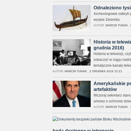
Odnaleziono tys
Archeologowie odkryli p
wyspie Zelandia.
AUTOR:
MARCIN TUNAK
,
Historia w telewi
grudnia 2016)
Historia w telewizji, c
zobaczyć w ciągu nadch
tematyczne kanały tele
AUTOR:
MARCIN TUNAK
,
2 GRUDNIA 2016 12:21
Amerykańskie pr
artefaktów
Wczoraj sekretarz stanu
umowy o ochronie dzie
AUTOR:
MARCIN TUNAK
,
będą dostępne w internecie