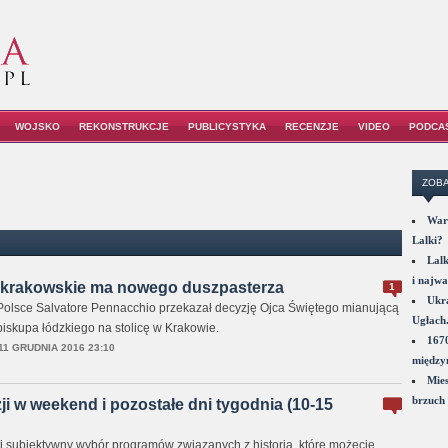
WOJSKO
REKONSTRUKCJE
PUBLICYSTYKA
RECENZJE
VIDEO
PODCA
ZOBA
War
Lalki?
Lalk
i najwa
 krakowskie ma nowego duszpasterza
1
Ukra
Polsce Salvatore Pennacchio przekazał decyzję Ojca Świętego mianującą
Ugłach
skupa łódzkiego na stolicę w Krakowie.
1670
11 GRUDNIA 2016 23:10
między
Mies
brzuch 
zji w weekend i pozostałe dni tygodnia (10-15
zyli subiektywny wybór programów związanych z historią, które możecie