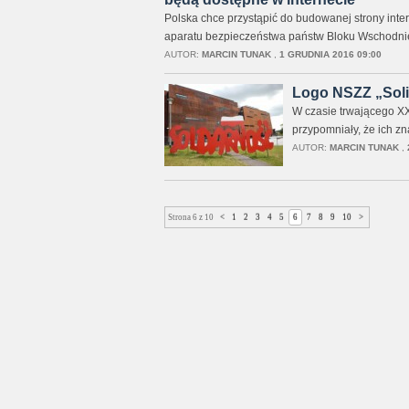
Polska chce przystąpić do budowanej strony inte
aparatu bezpieczeństwa państw Bloku Wschodni
AUTOR:
MARCIN TUNAK
,
1 GRUDNIA 2016 09:00
Logo NSZZ „Sol
W czasie trwającego X
przypomniały, że ich z
AUTOR:
MARCIN TUNAK
,
Strona 6 z 10
<
1
2
3
4
5
6
7
8
9
10
>