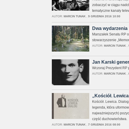
zobaczyć w ciągu nadch
tematyczne kanały tele
AUTOR:
MARCIN TUNAK
,
9 GRUDNIA 2016 10:00
Dwa wydarzenia u
Marszałek Senatu RP od
stowarzyszenie „Memoria
AUTOR:
MARCIN TUNAK
,
Jan Karski gene
Wczoraj Prezydent RP 
AUTOR:
MARCIN TUNAK
,
„Kościół. Lewica.
Kościół. Lewica. Dialo
legenda, która uformowa
najważniejszych) pozycj
część duchowieństwa.
AUTOR:
MARCIN TUNAK
,
7 GRUDNIA 2016 08:00