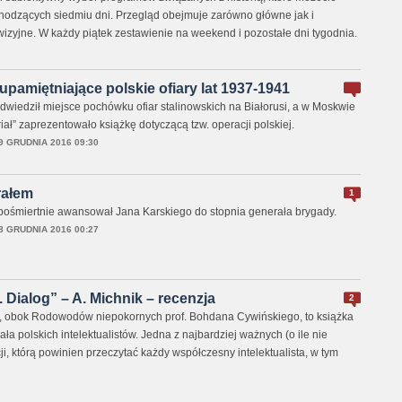
odzących siedmiu dni. Przegląd obejmuje zarówno główne jak i
wizyjne. W każdy piątek zestawienie na weekend i pozostałe dni tygodnia.
pamiętniające polskie ofiary lat 1937-1941
wiedził miejsce pochówku ofiar stalinowskich na Białorusi, a w Moskwie
ł” zaprezentowało książkę dotyczącą tzw. operacji polskiej.
9 GRUDNIA 2016 09:30
rałem
1
pośmiertnie awansował Jana Karskiego do stopnia generała brygady.
8 GRUDNIA 2016 00:27
 Dialog” – A. Michnik – recenzja
2
g, obok Rodowodów niepokornych prof. Bohdana Cywińskiego, to książka
ła polskich intelektualistów. Jedna z najbardziej ważnych (o ile nie
i, którą powinien przeczytać każdy współczesny intelektualista, w tym