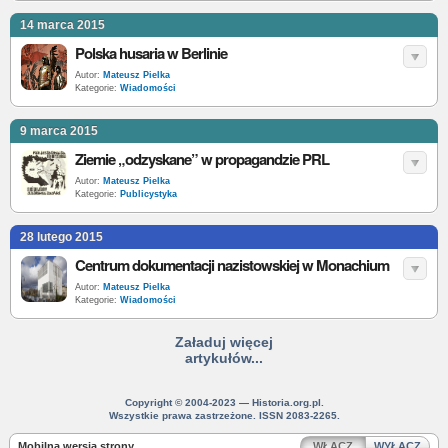
14 marca 2015
Polska husaria w Berlinie
Autor:
Mateusz Pielka
Kategorie:
Wiadomości
9 marca 2015
Ziemie „odzyskane” w propagandzie PRL
Autor:
Mateusz Pielka
Kategorie:
Publicystyka
28 lutego 2015
Centrum dokumentacji nazistowskiej w Monachium
Autor:
Mateusz Pielka
Kategorie:
Wiadomości
Załaduj więcej
artykułów...
Copyright © 2004-2023 — Historia.org.pl.
Wszystkie prawa zastrzeżone. ISSN 2083-2265.
Mobilna wersja strony
WŁĄCZ
WYŁĄCZ