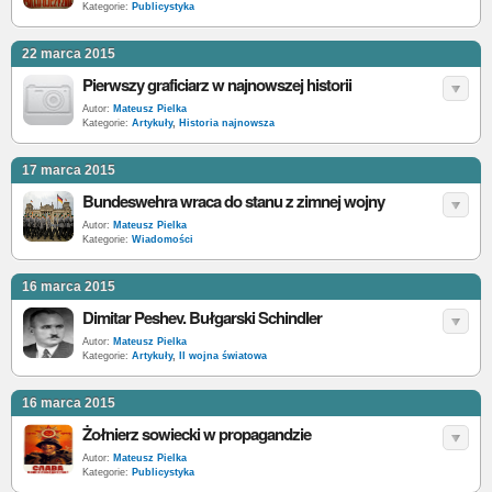
Kategorie:
Publicystyka
22 marca 2015
Pierwszy graficiarz w najnowszej historii
Autor:
Mateusz Pielka
Kategorie:
Artykuły
,
Historia najnowsza
17 marca 2015
Bundeswehra wraca do stanu z zimnej wojny
Autor:
Mateusz Pielka
Kategorie:
Wiadomości
16 marca 2015
Dimitar Peshev. Bułgarski Schindler
Autor:
Mateusz Pielka
Kategorie:
Artykuły
,
II wojna światowa
16 marca 2015
Żołnierz sowiecki w propagandzie
Autor:
Mateusz Pielka
Kategorie:
Publicystyka