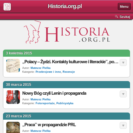
Historia.org.pl
Menu
Szukaj
3 kwietnia 2015
„Polacy – Żydzi. Kontakty kulturowe i literackie”, pod red. E. Prokop – Janiec – recenzja
Autor:
Mateusz Pielka
Kategorie:
Przekrojowe i inne
,
Recenzje
30 marca 2015
Nowy Bóg czyli Lenin i propaganda
Autor:
Mateusz Pielka
Kategorie:
Fotoreportaże
,
Publicystyka
23 marca 2015
„Praca” w propagandzie PRL
Autor:
Mateusz Pielka