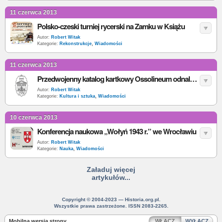
11 czerwca 2013
Polsko-czeski turniej rycerski na Zamku w Książu
Autor:
Robert Witak
Kategorie:
Rekonstrukcje
,
Wiadomości
11 czerwca 2013
Przedwojenny katalog kartkowy Ossolineum odnaleziony!
Autor:
Robert Witak
Kategorie:
Kultura i sztuka
,
Wiadomości
10 czerwca 2013
Konferencja naukowa „Wołyń 1943 r.” we Wrocławiu
Autor:
Robert Witak
Kategorie:
Nauka
,
Wiadomości
Załaduj więcej
artykułów...
Copyright © 2004-2023 — Historia.org.pl.
Wszystkie prawa zastrzeżone. ISSN 2083-2265.
Mobilna wersja strony
WŁĄCZ
WYŁĄCZ