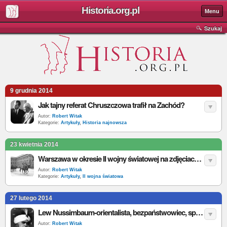
Historia.org.pl
Menu
Szukaj
9 grudnia 2014
Jak tajny referat Chruszczowa trafił na Zachód?
Autor:
Robert Witak
Kategorie:
Artykuły
,
Historia najnowsza
23 kwietnia 2014
Warszawa w okresie II wojny światowej na zdjęciach Bundesarchiv
Autor:
Robert Witak
Kategorie:
Artykuły
,
II wojna światowa
27 lutego 2014
Lew Nussimbaum-orientalista, bezpaństwowiec, spryciarz
Autor:
Robert Witak