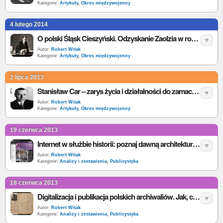
Kategorie:
Artykuły
,
Okres międzywojenny
4 lutego 2014
O polski Śląsk Cieszyński. Odzyskanie Zaolzia w roku 1938
Autor:
Robert Witak
Kategorie:
Artykuły
,
Okres międzywojenny
2 lipca 2013
Stanisław Car – zarys życia i działalności do zamachu majowego
Autor:
Robert Witak
Kategorie:
Artykuły
,
Okres międzywojenny
19 czerwca 2013
Internet w służbie historii: poznaj dawną architekturę i urbanistykę nie wychodząc z domu
Autor:
Robert Witak
Kategorie:
Analizy i zestawienia
,
Publicystyka
18 czerwca 2013
Digitalizacja i publikacja polskich archiwaliów. Jak, co i dlaczego tylko tyle...
Autor:
Robert Witak
Kategorie:
Analizy i zestawienia
,
Publicystyka