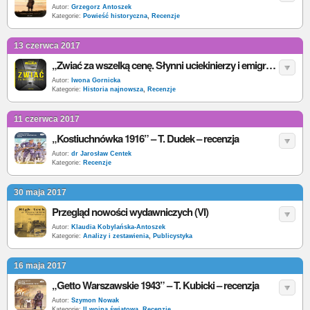
Autor:
Grzegorz Antoszek
Kategorie:
Powieść historyczna
,
Recenzje
13 czerwca 2017
„Zwiać za wszelką cenę. Słynni uciekinierzy i emigranci z PRL”– J. Molenda – recenzja
Autor:
Iwona Gornicka
Kategorie:
Historia najnowsza
,
Recenzje
11 czerwca 2017
„Kostiuchnówka 1916” – T. Dudek – recenzja
Autor:
dr Jarosław Centek
Kategorie:
Recenzje
30 maja 2017
Przegląd nowości wydawniczych (VI)
Autor:
Klaudia Kobylańska-Antoszek
Kategorie:
Analizy i zestawienia
,
Publicystyka
16 maja 2017
„Getto Warszawskie 1943” – T. Kubicki – recenzja
Autor:
Szymon Nowak
Kategorie:
II wojna światowa
,
Recenzje