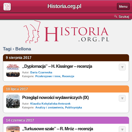
Historia.org.pl
Menu
Szukaj
Tagi › Bellona
9 sierpnia 2017
„Dyplomacja” – H. Kissinger – recenzja
Autor:
Daria Czarnecka
Kategorie:
Przekrojowe i inne
,
Recenzje
10 lipca 2017
Przegląd nowości wydawniczych (IX)
Autor:
Klaudia Kobylańska-Antoszek
Kategorie:
Analizy i zestawienia
,
Publicystyka
14 czerwca 2017
„Turkusowe szale” – R. Mróz – recenzja