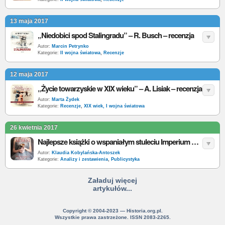
13 maja 2017
„Niedobici spod Stalingradu” – R. Busch – recenzja
Autor:
Marcin Petrynko
Kategorie:
II wojna światowa
,
Recenzje
12 maja 2017
„Życie towarzyskie w XIX wieku” – A. Lisiak – recenzja
Autor:
Marta Żydek
Kategorie:
Recenzje
,
XIX wiek, I wojna światowa
26 kwietnia 2017
Najlepsze książki o wspaniałym stuleciu Imperium Osmańskiego
Autor:
Klaudia Kobylańska-Antoszek
Kategorie:
Analizy i zestawienia
,
Publicystyka
Załaduj więcej
artykułów...
Copyright © 2004-2023 — Historia.org.pl.
Wszystkie prawa zastrzeżone. ISSN 2083-2265.