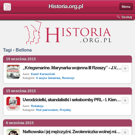
Historia.org.pl
Menu
Szukaj
Tagi › Bellona
19 września 2015
„Kriegsmarine. Marynarka wojenna III Rzeszy” - J.V.Garcia - recenzja
Autor:
Kamil Kartasiński
Kategorie:
II wojna światowa
,
Recenzje
15 września 2015
Uwodzicielki, skandalistki i seksbomby PRL - I. Kienzler - premiera
Autor:
Redakcja
Kategorie:
Pod patronatem
,
Projekty
6 września 2015
Nałkowska i jej mężczyźni. Zwolenniczka wolnej miłości i praw kobiet - I. Kienzler - recenzja