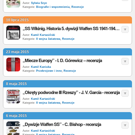
Autor:
Sylwia Szyc
Kategorie:
Biografie i wspomnienia
,
Recenzje
10 lipca 2015
„SS Wikinig. Historia 5. dywizji Waffen SS 1941-1945” - R. Butler – recenzja
Autor:
Kamil Kartasiński
Kategorie:
II wojna światowa
,
Recenzje
23 maja 2015
„Miecze Europy” - I. D. Górewicz – recenzja
Autor:
Kamil Kaniuka
Kategorie:
Przekrojowe i inne
,
Recenzje
8 maja 2015
„Okręty podwodne III Rzeszy” - J. V. García - recenzja
Autor:
Kamil Kartasiński
Kategorie:
II wojna światowa
,
Recenzje
6 maja 2015
„Dywizje Waffen SS” - C. Bishop - recenzja
Autor:
Kamil Kartasiński
Kategorie:
II wojna światowa
,
Recenzje