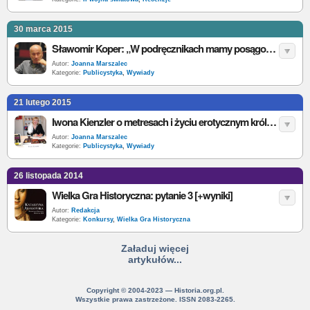
30 marca 2015
Sławomir Koper: „W podręcznikach mamy posągowe postacie z brązu, pokryte patyną lat” [wywiad]
Autor:
Joanna Marszalec
Kategorie:
Publicystyka
,
Wywiady
21 lutego 2015
Iwona Kienzler o metresach i życiu erotycznym królów - wywiad
Autor:
Joanna Marszalec
Kategorie:
Publicystyka
,
Wywiady
26 listopada 2014
Wielka Gra Historyczna: pytanie 3 [+wyniki]
Autor:
Redakcja
Kategorie:
Konkursy
,
Wielka Gra Historyczna
Załaduj więcej
artykułów...
Copyright © 2004-2023 — Historia.org.pl.
Wszystkie prawa zastrzeżone. ISSN 2083-2265.