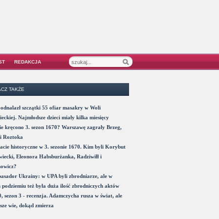
ST
REDAKCJA
CZ TAKŻE
odnalazł szczątki 55 ofiar masakry w Woli
eckiej. Najmłodsze dzieci miały kilka miesięcy
e kręcono 3. sezon 1670? Warszawę zagrały Brzeg,
i Roztoka
acie historyczne w 3. sezonie 1670. Kim byli Korybut
iecki, Eleonora Habsburżanka, Radziwiłł i
nowicz?
sador Ukrainy: w UPA byli zbrodniarze, ale w
 podziemiu też była duża ilość zbrodniczych aktów
, sezon 3 - recenzja. Adamczycha rusza w świat, ale
sze wie, dokąd zmierza