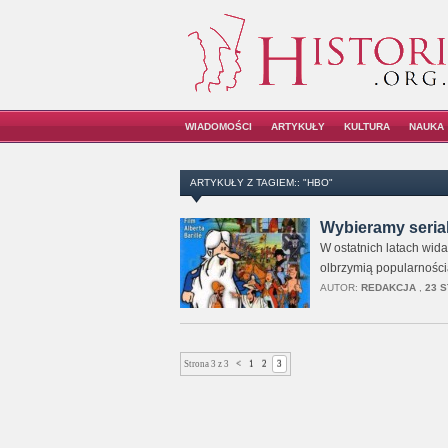
WIADOMOŚCI
ARTYKUŁY
KULTURA
NAUKA
ARTYKUŁY Z TAGIEM:: "HBO"
Wybieramy seria
W ostatnich latach wida
olbrzymią popularnością
AUTOR:
REDAKCJA
,
23 S
Strona 3 z 3
<
1
2
3