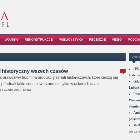
WOJSKO
REKONSTRUKCJE
PUBLICYSTYKA
RECENZJE
VIDEO
PODCA
ZOBA
IPN 
l historyczny wszech czasów
Ostrowi
ć prawdziwy boom na produkcję seriali historycznych, które cieszą się
Gdzi
. Jednak takie seriale tworzono nie tylko w ostatnich latach.
Lubiąż 
TYCZNIA 2012 18:54
Post
Wiśniow
Siemie
Amba
polskim
1670
nie zaw