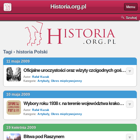
Historia.org.pl
Menu
Szukaj
Tagi › historia Polski
11 maja 2009
Oficjalne uroczystości oraz wizyty czcigodnych gości w Krakowskiem w 1938 r.
Autor:
Rafał Kuzak
Kategorie:
Artykuły
,
Okres międzywojenny
10 maja 2009
Wybory roku 1938 r. na terenie województwa krakowskiego w świetle sprawozdań z życia polityczno-społecznego wojewody krakowskiego do MSW
Autor:
Rafał Kuzak
Kategorie:
Artykuły
,
Okres międzywojenny
19 kwietnia 2009
Bitwa pod Raszynem