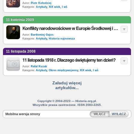
Autor:
Piotr Kołodziej
Kategorie:
Artykuły
,
XIX wiek, I wś
11 kwietnia 2009
Konflikty narodowościowe w Europie Środkowej i Południowo-Wschodniej w XX wieku
Autor:
Bartłomiej Gajos
Kategorie:
Artykuły
,
Historia najnowsza
11 listopada 2008
11 listopada 1918 r. Dlaczego świętujemy ten dzień?
Autor:
Rafał Kuzak
Kategorie:
Artykuły
,
Okres międzywojenny
,
XIX wiek, I wś
Załaduj więcej
artykułów...
Copyright © 2004-2023 — Historia.org.pl.
Wszystkie prawa zastrzeżone. ISSN 2083-2265.
Mobilna wersja strony
WŁĄCZ
WYŁĄCZ