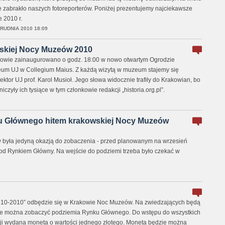
e zabrakło naszych fotoreporterów. Poniżej prezentujemy najciekawsze
 2010 r.
RUDNIA 2010 18:09
wskiej Nocy Muzeów 2010
owie zainaugurowano o godz. 18:00 w nowo otwartym Ogrodzie
eum UJ w Collegium Maius. Z każdą wizytą w muzeum stajemy się
rektor UJ prof. Karol Musioł. Jego słowa widocznie trafiły do Krakowian, bo
zyły ich tysiące w tym członkowie redakcji „historia.org.pl”.
u Głównego hitem krakowskiej Nocy Muzeów
 była jedyną okazją do zobaczenia - przed planowanym na wrzesień
od Rynkiem Główny. Na wejście do podziemi trzeba było czekać w
1910-2010” odbędzie się w Krakowie Noc Muzeów. Na zwiedzających będą
dzie można zobaczyć podziemia Rynku Głównego. Do wstępu do wszystkich
ji wydana moneta o wartości jednego złotego. Moneta będzie można