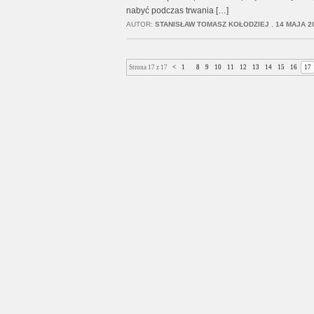
nabyć podczas trwania […]
AUTOR:
STANISŁAW TOMASZ KOŁODZIEJ
,
14 MAJA 2
Strona 17 z 17
<
1
...
8
9
10
11
12
13
14
15
16
17