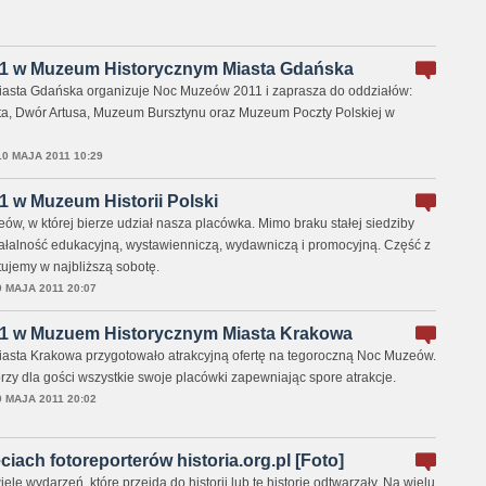
1 w Muzeum Historycznym Miasta Gdańska
asta Gdańska organizuje Noc Muzeów 2011 i zaprasza do oddziałów:
a, Dwór Artusa, Muzeum Bursztynu oraz Muzeum Poczty Polskiej w
10 MAJA 2011 10:29
 w Muzeum Historii Polski
ów, w której bierze udział nasza placówka. Mimo braku stałej siedziby
łalność edukacyjną, wystawienniczą, wydawniczą i promocyjną. Część z
ujemy w najbliższą sobotę.
9 MAJA 2011 20:07
1 w Muzuem Historycznym Miasta Krakowa
asta Krakowa przygotowało atrakcyjną ofertę na tegoroczną Noc Muzeów.
rzy dla gości wszystkie swoje placówki zapewniając spore atrakcje.
9 MAJA 2011 20:02
iach fotoreporterów historia.org.pl [Foto]
le wydarzeń, które przejdą do historii lub tę historię odtwarzały. Na wielu