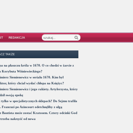
ST
REDAKCJA
CZ TAKŻE
a na płaszczu króla w 1670. O co chodzi w żarcie z
a Korybuta Wiśniowieckiego?
mierz Siemienowicz w serialu 1670. Kim był
ktor, który chciał wysłać chłopa na Księżyc?
mierz Siemienowicz i jego rakiety. Artylerzysta, który
ził swoją epokę
 tylko w specjalistycznych sklepach? Do Sejmu trafiła
. Francuzi po Azincourt odetchnęliby z ulgą
 Bautista może zostać Kratosem. Cztery odcinki God
trzeba nakręcić od nowa