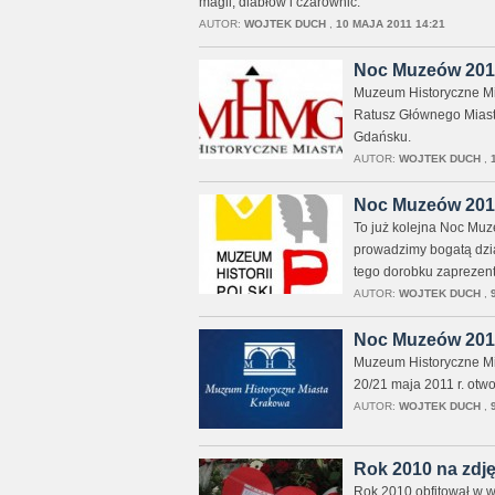
magii, diabłów i czarownic.
AUTOR:
WOJTEK DUCH
,
10 MAJA 2011 14:21
Noc Muzeów 201
Muzeum Historyczne Mi
Ratusz Głównego Miast
Gdańsku.
AUTOR:
WOJTEK DUCH
,
Noc Muzeów 2011
To już kolejna Noc Muze
prowadzimy bogatą dzia
tego dorobku zaprezent
AUTOR:
WOJTEK DUCH
,
Noc Muzeów 201
Muzeum Historyczne Mi
20/21 maja 2011 r. otwo
AUTOR:
WOJTEK DUCH
,
Rok 2010 na zdjęc
Rok 2010 obfitował w wie