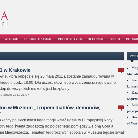
WOJSKO
REKONSTRUKCJE
PUBLICYSTYKA
RECENZJE
VIDEO
PODCA
ZOBA
Małp
1 w Krakowie
Michał
ie, która odbędzie się 20 maja 2011 r. zostanie zainaugurowana w
Kazi
kiego o godz. 18:00. Dla uczestników tego wydarzenia przygotowano
konstru
ęp do wszystkich muzeów jest bezpłatny.
Kazi
10 MAJA 2011 21:07
wyprzed
Łuki
 Noc w Muzeum „Tropem diabłów, demonów,
petycja
”
Dave
szkańcy polskich miast będą mogli wziąć udział w Europejskiej Nocy
of War 
ody tego święta zagoszczą do położonego pomiędzy Zieloną Górą a
m Międzyrzecza. Tematem tegorocznych spotkań w Muzeum będzie świat