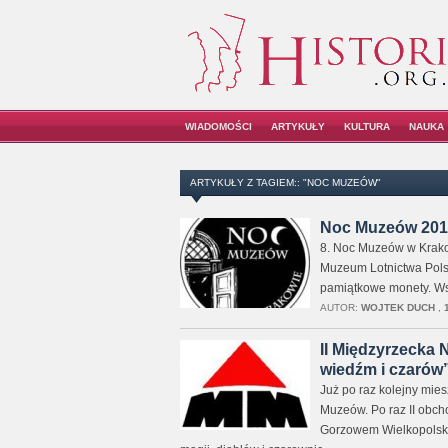
WIADOMOŚCI
ARTYKUŁY
KULTURA
NAUKA
ARTYKUŁY Z TAGIEM:: "NOC MUZEÓW"
Noc Muzeów 201
8. Noc Muzeów w Krakow
Muzeum Lotnictwa Pols
pamiątkowe monety. Wst
AUTOR:
WOJTEK DUCH
,
II Międzyrzecka
wiedźm i czarów
Już po raz kolejny mie
Muzeów. Po raz II obch
Gorzowem Wielkopolski