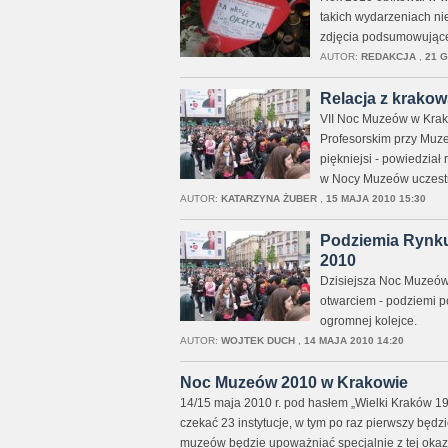
takich wydarzeniach ni
zdjęcia podsumowujące
AUTOR:
REDAKCJA
,
21 G
Relacja z krako
VII Noc Muzeów w Krak
Profesorskim przy Muz
piękniejsi - powiedział 
w Nocy Muzeów uczestnic
AUTOR:
KATARZYNA ŻUBER
,
15 MAJA 2010 15:30
Podziemia Rynk
2010
Dzisiejsza Noc Muzeów
otwarciem - podziemi p
ogromnej kolejce.
AUTOR:
WOJTEK DUCH
,
14 MAJA 2010 14:20
Noc Muzeów 2010 w Krakowie
14/15 maja 2010 r. pod hasłem „Wielki Kraków 
czekać 23 instytucje, w tym po raz pierwszy bę
muzeów będzie upoważniać specjalnie z tej okaz