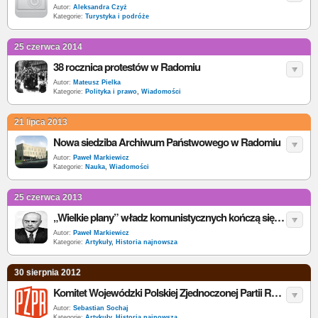
Autor:
Aleksandra Czyż
Kategorie:
Turystyka i podróże
25 czerwca 2014
38 rocznica protestów w Radomiu
Autor:
Mateusz Pielka
Kategorie:
Polityka i prawo
,
Wiadomości
21 lipca 2013
Nowa siedziba Archiwum Państwowego w Radomiu
Autor:
Paweł Markiewicz
Kategorie:
Nauka
,
Wiadomości
25 czerwca 2013
„Wielkie plany” władz komunistycznych kończą się protestami. Czerwiec 1976 w Radomiu
Autor:
Paweł Markiewicz
Kategorie:
Artykuły
,
Historia najnowsza
30 sierpnia 2012
Komitet Wojewódzki Polskiej Zjednoczonej Partii Robotniczej w Radomiu w okresie stanu wojennego
Autor:
Sebastian Sochaj
Kategorie:
Artykuły
,
Historia najnowsza