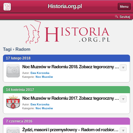
Historia.org.pl
Menu
Szukaj
Tagi › Radom
17 lutego 2018
Noc Muzeów w Radomiu 2018. Zobacz tegoroczny program
Autor:
Ewa Korzecka
Kategorie:
Noc Muzeów
14 kwietnia 2017
Noc Muzeów w Radomiu 2017. Zobacz tegoroczny program
Autor:
Ewa Korzecka
Kategorie:
Noc Muzeów
7 czerwca 2016
Żydzi, masoni i przemysłowcy − Radom od rozbiorów do powstania listopadowego