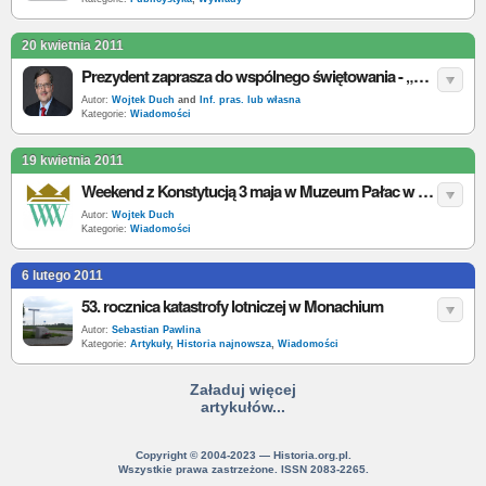
20 kwietnia 2011
Prezydent zaprasza do wspólnego świętowania - „Majówka z Polską” 2011
Autor:
Wojtek Duch
and
Inf. pras. lub własna
Kategorie:
Wiadomości
19 kwietnia 2011
Weekend z Konstytucją 3 maja w Muzeum Pałac w Wilanowie
Autor:
Wojtek Duch
Kategorie:
Wiadomości
6 lutego 2011
53. rocznica katastrofy lotniczej w Monachium
Autor:
Sebastian Pawlina
Kategorie:
Artykuły
,
Historia najnowsza
,
Wiadomości
Załaduj więcej
artykułów...
Copyright © 2004-2023 — Historia.org.pl.
Wszystkie prawa zastrzeżone. ISSN 2083-2265.