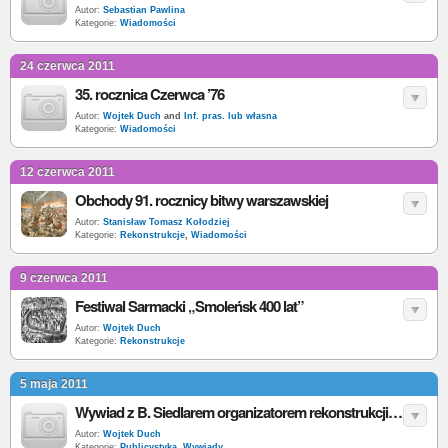
Autor:
Sebastian Pawlina
Kategorie:
Wiadomości
24 czerwca 2011
35. rocznica Czerwca ’76
Autor:
Wojtek Duch
and
Inf. pras. lub własna
Kategorie:
Wiadomości
12 czerwca 2011
Obchody 91. rocznicy bitwy warszawskiej
Autor:
Stanisław Tomasz Kołodziej
Kategorie:
Rekonstrukcje
,
Wiadomości
9 czerwca 2011
Festiwal Sarmacki „Smoleńsk 400 lat”
Autor:
Wojtek Duch
Kategorie:
Rekonstrukcje
5 maja 2011
Wywiad z B. Siedlarem organizatorem rekonstrukcji w 400. rocznicę zdobycia Smoleńska
Autor:
Wojtek Duch
Kategorie:
Publicystyka
,
Wywiady