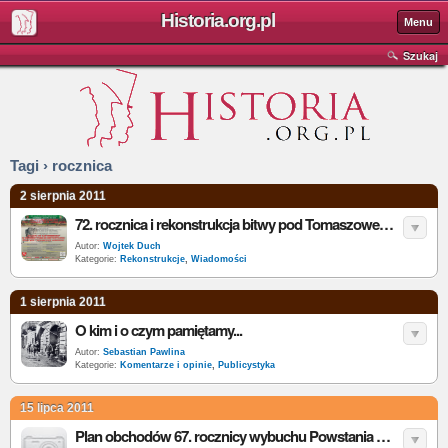
Historia.org.pl
Menu
Szukaj
Tagi › rocznica
2 sierpnia 2011
72. rocznica i rekonstrukcja bitwy pod Tomaszowem Lubelskim
Autor:
Wojtek Duch
Kategorie:
Rekonstrukcje
,
Wiadomości
1 sierpnia 2011
O kim i o czym pamiętamy...
Autor:
Sebastian Pawlina
Kategorie:
Komentarze i opinie
,
Publicystyka
15 lipca 2011
Plan obchodów 67. rocznicy wybuchu Powstania Warszawskiego