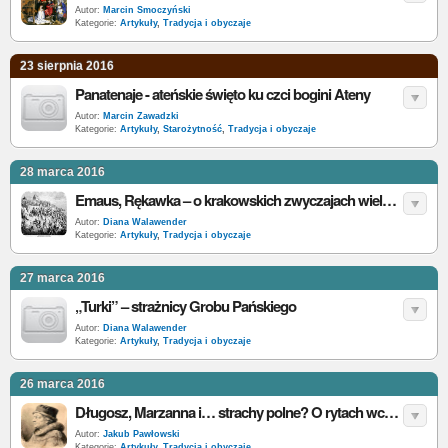
Autor:
Marcin Smoczyński
Kategorie:
Artykuły
,
Tradycja i obyczaje
23 sierpnia 2016
Panatenaje - ateńskie święto ku czci bogini Ateny
Autor:
Marcin Zawadzki
Kategorie:
Artykuły
,
Starożytność
,
Tradycja i obyczaje
28 marca 2016
Emaus, Rękawka – o krakowskich zwyczajach wielkanocnych
Autor:
Diana Walawender
Kategorie:
Artykuły
,
Tradycja i obyczaje
27 marca 2016
„Turki” – strażnicy Grobu Pańskiego
Autor:
Diana Walawender
Kategorie:
Artykuły
,
Tradycja i obyczaje
26 marca 2016
Długosz, Marzanna i… strachy polne? O rytach wczesnowiosennych
Autor:
Jakub Pawłowski
Kategorie:
Artykuły
,
Tradycja i obyczaje