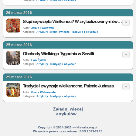
26 marca 2016
Skąd się wzięła Wielkanoc? W zrytualizowanym świecie Wielkiej Nocy
Autor:
Jakub Pawłowski
Kategorie:
Artykuły
,
Średniowiecze
,
Tradycja i obyczaje
25 marca 2016
Obchody Wielkiego Tygodnia w Sewilli
Autor:
Ewa Żydek
Kategorie:
Artykuły
,
Tradycja i obyczaje
25 marca 2016
Tradycje i zwyczaje wielkanocne. Palenie Judasza
Autor:
Diana Walawender
Kategorie:
Artykuły
,
Tradycja i obyczaje
Załaduj więcej
artykułów...
Copyright © 2004-2023 — Historia.org.pl.
Wszystkie prawa zastrzeżone. ISSN 2083-2265.