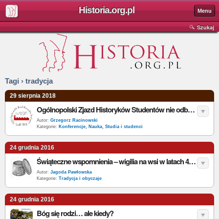
Historia.org.pl
Menu
Szukaj
Tagi › tradycja
29 sierpnia 2018
Ogólnopolski Zjazd Historyków Studentów nie odbędzie się? Szukamy kandydata
Autor:
Grzegorz Racinowski
Kategorie:
Konferencje
,
Nauka
,
Studia i studenci
24 grudnia 2016
Świąteczne wspomnienia – wigilia na wsi w latach 40. XX w.
Autor:
Jagoda Pawłowska
Kategorie:
Tradycja i obyczaje
24 grudnia 2016
Bóg się rodzi… ale kiedy?