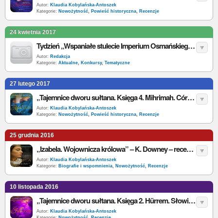
Autor:
Klaudia Kobylańska-Antoszek
Kategorie:
Nowożytność
,
Powieść historyczna
,
Recenzje
24 kwietnia 2017
Tydzień „Wspaniałe stulecie Imperium Osmańskiego” - do wygrania: „Nurbanu. Księga V”
Autor:
Redakcja
Kategorie:
Aktualne
,
Konkursy
,
Tematyczne
27 lutego 2017
„Tajemnice dworu sułtana. Księga 4. Mihrimah. Córka odaliski” – D. Altinyelekligolu – recenzja
Autor:
Klaudia Kobylańska-Antoszek
Kategorie:
Nowożytność
,
Powieść historyczna
,
Recenzje
25 grudnia 2016
„Izabela. Wojownicza królowa” – K. Downey – recenzja
Autor:
Klaudia Kobylańska-Antoszek
Kategorie:
Biografie i wspomnienia
,
Nowożytność
,
Recenzje
10 listopada 2016
„Tajemnice dworu sułtana. Księga 2. Hürrem. Słowiańska odaliska” - D. Altinyeleklioglu – recenzja
Autor:
Klaudia Kobylańska-Antoszek
Kategorie:
Nowożytność
,
Recenzje