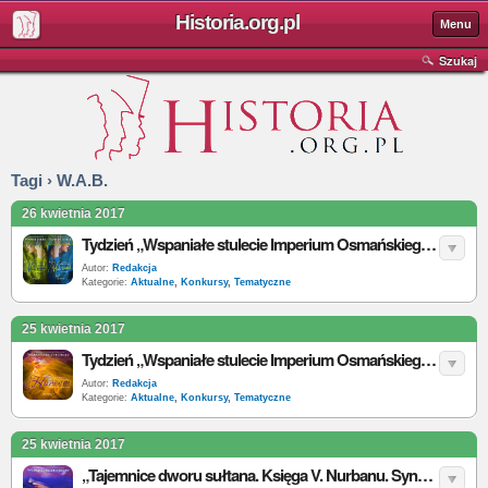
Historia.org.pl
Menu
Szukaj
Tagi › W.A.B.
26 kwietnia 2017
Tydzień „Wspaniałe stulecie Imperium Osmańskiego” - do wygrania: zestaw „Mihrimah”
Autor:
Redakcja
Kategorie:
Aktualne
,
Konkursy
,
Tematyczne
25 kwietnia 2017
Tydzień „Wspaniałe stulecie Imperium Osmańskiego” - do wygrania: zestaw „Hürrem”
Autor:
Redakcja
Kategorie:
Aktualne
,
Konkursy
,
Tematyczne
25 kwietnia 2017
„Tajemnice dworu sułtana. Księga V. Nurbanu. Synowa odaliski” – D. Altınyeleklioğlu – recenzja