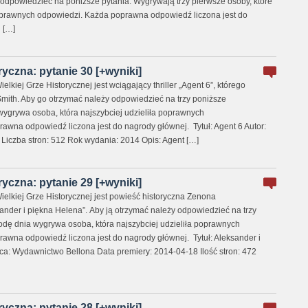
 odpowiedzieć na poniższe pytania. Wygrywają trzy pierwsze osoby, które
poprawnych odpowiedzi. Każda poprawna odpowiedź liczona jest do
i […]
ryczna: pytanie 30 [+wyniki]
lkiej Grze Historycznej jest wciągający thriller „Agent 6”, którego
mith. Aby go otrzymać należy odpowiedzieć na trzy poniższe
wygrywa osoba, która najszybciej udzieliła poprawnych
awna odpowiedź liczona jest do nagrody głównej. Tytuł: Agent 6 Autor:
iczba stron: 512 Rok wydania: 2014 Opis: Agent […]
ryczna: pytanie 29 [+wyniki]
ielkiej Grze Historycznej jest powieść historyczna Zenona
nder i piękna Helena”. Aby ją otrzymać należy odpowiedzieć na trzy
odę dnia wygrywa osoba, która najszybciej udzieliła poprawnych
awna odpowiedź liczona jest do nagrody głównej. Tytuł: Aleksander i
: Wydawnictwo Bellona Data premiery: 2014-04-18 Ilość stron: 472
ryczna: pytanie 28 [+wyniki]