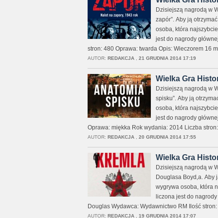
Dzisiejszą nagrodą w Wi
zapór”. Aby ją otrzyma
osoba, która najszybci
jest do nagrody główne
stron: 480 Oprawa: twarda Opis: Wieczorem 16 m
AUTOR:
REDAKCJA
,
21 GRUDNIA 2014 17:19
Wielka Gra Histo
Dzisiejszą nagrodą w W
spisku”. Aby ją otrzym
osoba, która najszybci
jest do nagrody główne
Oprawa: miękka Rok wydania: 2014 Liczba stron:
AUTOR:
REDAKCJA
,
20 GRUDNIA 2014 17:55
Wielka Gra Histo
Dzisiejszą nagrodą w Wi
Douglasa Boyd‚a. Aby j
wygrywa osoba, która 
liczona jest do nagrody
Douglas Wydawca: Wydawnictwo RM Ilość stron: 
AUTOR:
REDAKCJA
,
19 GRUDNIA 2014 17:07