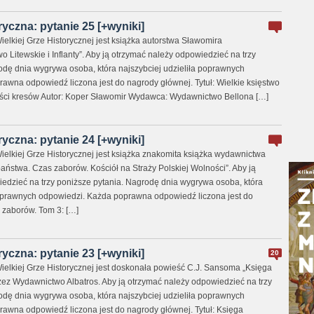
ryczna: pytanie 25 [+wyniki]
elkiej Grze Historycznej jest książka autorstwa Sławomira
o Litewskie i Inflanty”. Aby ją otrzymać należy odpowiedzieć na trzy
odę dnia wygrywa osoba, która najszybciej udzieliła poprawnych
awna odpowiedź liczona jest do nagrody głównej. Tytuł: Wielkie księstwo
skości kresów Autor: Koper Sławomir Wydawca: Wydawnictwo Bellona […]
ryczna: pytanie 24 [+wyniki]
ielkiej Grze Historycznej jest książka znakomita książka wydawnictwa
aństwa. Czas zaborów. Kościół na Straży Polskiej Wolności”. Aby ją
edzieć na trzy poniższe pytania. Nagrodę dnia wygrywa osoba, która
poprawnych odpowiedzi. Każda poprawna odpowiedź liczona jest do
 zaborów. Tom 3: […]
ryczna: pytanie 23 [+wyniki]
20
ielkiej Grze Historycznej jest doskonała powieść C.J. Sansoma „Księga
ez Wydawnictwo Albatros. Aby ją otrzymać należy odpowiedzieć na trzy
odę dnia wygrywa osoba, która najszybciej udzieliła poprawnych
awna odpowiedź liczona jest do nagrody głównej. Tytuł: Księga