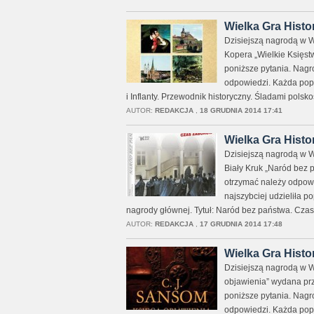
Wielka Gra Histo
Dzisiejszą nagrodą w Wi
Kopera „Wielkie Księstw
poniższe pytania. Nagr
odpowiedzi. Każda popr
i Inflanty. Przewodnik historyczny. Śladami pol
AUTOR:
REDAKCJA
,
18 GRUDNIA 2014 17:41
Wielka Gra Histo
Dzisiejszą nagrodą w W
Biały Kruk „Naród bez p
otrzymać należy odpowi
najszybciej udzieliła 
nagrody głównej. Tytuł: Naród bez państwa. Czas
AUTOR:
REDAKCJA
,
17 GRUDNIA 2014 17:48
Wielka Gra Histo
Dzisiejszą nagrodą w W
objawienia” wydana prz
poniższe pytania. Nagr
odpowiedzi. Każda popr