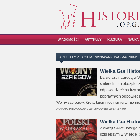
WIADOMOŚCI
ARTYKUŁY
KULTURA
NAUKA
ARTYKUŁY Z TAGIEM:: "WYDAWNICTWO MAGNUM"
Wielka Gra Histo
Dzisiejszą nagrodą w Wi
śmiertelnie niebezpiecz
odpowiedzieć na trzy po
poprawnych odpowiedzi.
Wojny szpiegów. Krety, tajemnice i śmiertelnie ni
AUTOR:
REDAKCJA
,
25 GRUDNIA 2014 17:09
Wielka Gra Histo
Z okazji Świąt Bożego 
dzisiejszym w Wielkiej 