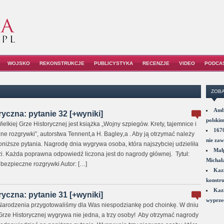
WOJSKO
REKONSTRUKCJE
PUBLICYSTYKA
RECENZJE
VIDEO
PODCA
ZOBA
Amba
ryczna: pytanie 32 [+wyniki]
polskim
elkiej Grze Historycznej jest książka „Wojny szpiegów. Krety, tajemnice i
1670
ne rozgrywki”, autorstwa Tennent‚a H. Bagley‚a . Aby ją otrzymać należy
nie zaw
niższe pytania. Nagrodę dnia wygrywa osoba, która najszybciej udzieliła
Małp
 Każda poprawna odpowiedź liczona jest do nagrody głównej. Tytuł:
Michał
ebezpieczne rozgrywki Autor: […]
Kazi
konstru
Kazi
ryczna: pytanie 31 [+wyniki]
wyprzed
Narodzenia przygotowaliśmy dla Was niespodziankę pod choinkę. W dniu
Grze Historycznej wygrywa nie jedna, a trzy osoby! Aby otrzymać nagrody