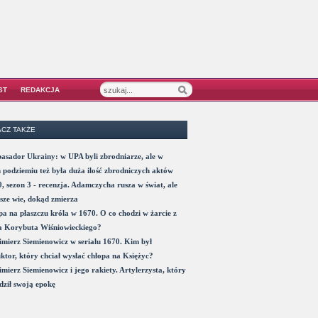
ST
REDAKCJA
CZ TAKŻE
sador Ukrainy: w UPA byli zbrodniarze, ale w
 podziemiu też była duża ilość zbrodniczych aktów
, sezon 3 - recenzja. Adamczycha rusza w świat, ale
sze wie, dokąd zmierza
a na płaszczu króla w 1670. O co chodzi w żarcie z
a Korybuta Wiśniowieckiego?
mierz Siemienowicz w serialu 1670. Kim był
ktor, który chciał wysłać chłopa na Księżyc?
mierz Siemienowicz i jego rakiety. Artylerzysta, który
ził swoją epokę