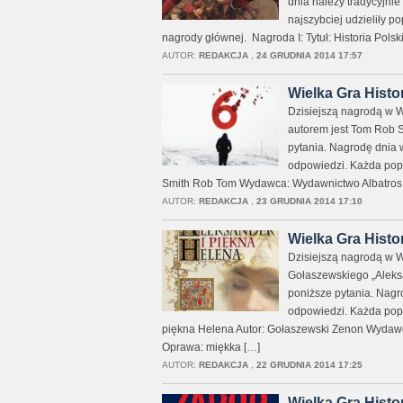
dnia należy tradycyjnie
najszybciej udzieliły 
nagrody głównej. Nagroda I: Tytuł: Historia Polsk
AUTOR:
REDAKCJA
,
24 GRUDNIA 2014 17:57
Wielka Gra Histo
Dzisiejszą nagrodą w Wie
autorem jest Tom Rob S
pytania. Nagrodę dnia 
odpowiedzi. Każda popr
Smith Rob Tom Wydawca: Wydawnictwo Albatros L
AUTOR:
REDAKCJA
,
23 GRUDNIA 2014 17:10
Wielka Gra Histo
Dzisiejszą nagrodą w W
Gołaszewskiego „Aleksa
poniższe pytania. Nagr
odpowiedzi. Każda popr
piękna Helena Autor: Gołaszewski Zenon Wydawca
Oprawa: miękka […]
AUTOR:
REDAKCJA
,
22 GRUDNIA 2014 17:25
Wielka Gra Histo