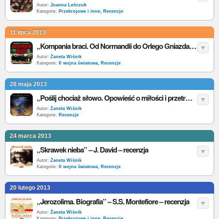
Autor:
Joanna Leńczuk
Kategorie:
Przekrojowe i inne
,
Recenzje
11 lipca 2013
„Kompania braci. Od Normandii do Orlego Gniazda Hitlera...” - S.E. Ambrose - recenzja
Autor:
Żaneta Wiśnik
Kategorie:
II wojna światowa
,
Recenzje
28 maja 2013
„Poślij chociaż słowo. Opowieść o miłości i przetrwaniu w Gułagu” - O. Figes - recenzje
Autor:
Żaneta Wiśnik
Kategorie:
Recenzje
24 marca 2013
„Skrawek nieba” – J. David – recenzja
Autor:
Żaneta Wiśnik
Kategorie:
II wojna światowa
,
Recenzje
20 lutego 2013
„Jerozolima. Biografia” – S.S. Montefiore – recenzja
Autor:
Żaneta Wiśnik
Kategorie:
Przekrojowe i inne
,
Recenzje