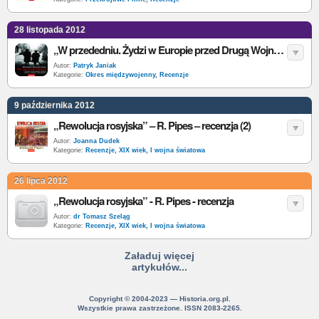
28 listopada 2012
„W przededniu. Żydzi w Europie przed Drugą Wojną Światową” – Bernard Wasserstein – recenzja
Autor:
Patryk Janiak
Kategorie:
Okres międzywojenny
,
Recenzje
9 października 2012
„Rewolucja rosyjska” – R. Pipes – recenzja (2)
Autor:
Joanna Dudek
Kategorie:
Recenzje
,
XIX wiek, I wojna światowa
26 lipca 2012
„Rewolucja rosyjska” - R. Pipes - recenzja
Autor:
dr Tomasz Szeląg
Kategorie:
Recenzje
,
XIX wiek, I wojna światowa
Załaduj więcej
artykułów...
Copyright © 2004-2023 — Historia.org.pl.
Wszystkie prawa zastrzeżone. ISSN 2083-2265.