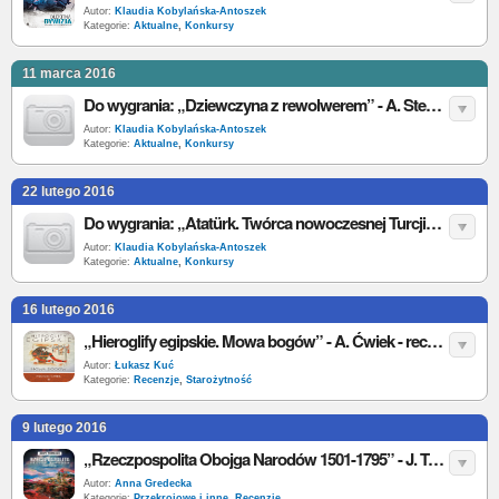
Autor:
Klaudia Kobylańska-Antoszek
Kategorie:
Aktualne
,
Konkursy
11 marca 2016
Do wygrania: „Dziewczyna z rewolwerem” - A. Stewart [wyniki]
Autor:
Klaudia Kobylańska-Antoszek
Kategorie:
Aktualne
,
Konkursy
22 lutego 2016
Do wygrania: „Atatürk. Twórca nowoczesnej Turcji” [wyniki]
Autor:
Klaudia Kobylańska-Antoszek
Kategorie:
Aktualne
,
Konkursy
16 lutego 2016
„Hieroglify egipskie. Mowa bogów” - A. Ćwiek - recenzja
Autor:
Łukasz Kuć
Kategorie:
Recenzje
,
Starożytność
9 lutego 2016
„Rzeczpospolita Obojga Narodów 1501-1795” - J. Topolski - recenzja
Autor:
Anna Gredecka
Kategorie:
Przekrojowe i inne
,
Recenzje