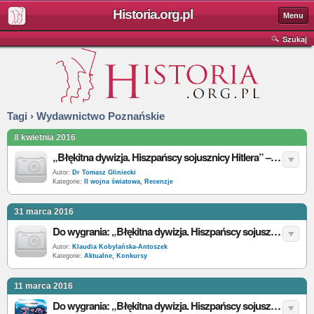
Historia.org.pl
Menu
Szukaj
Tagi › Wydawnictwo Poznańskie
8 kwietnia 2016
„Błękitna dywizja. Hiszpańscy sojusznicy Hitlera” – T. Zubiński – recenzja
Autor:
Dr Tomasz Gliniecki
Kategorie:
II wojna światowa
,
Recenzje
31 marca 2016
Do wygrania: „Błękitna dywizja. Hiszpańscy sojusznicy Hitlera” - T. Zubiński [wyniki]
Autor:
Klaudia Kobylańska-Antoszek
Kategorie:
Aktualne
,
Konkursy
11 marca 2016
Do wygrania: „Błękitna dywizja. Hiszpańscy sojusznicy Hitlera” - T. Zubiński