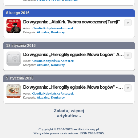
8 lutego 2016
Do wygrania: „Atatürk. Twórca nowoczesnej Turcji”
Autor:
Klaudia Kobylańska-Antoszek
Kategorie:
Aktualne
,
Konkursy
18 stycznia 2016
Do wygrania: „Hieroglify egipskie. Mowa bogów” A. Ćwiek [wyniki]
Autor:
Klaudia Kobylańska-Antoszek
Kategorie:
Aktualne
,
Konkursy
5 stycznia 2016
Do wygrania: „Hieroglify egipskie. Mowa bogów” - A. Ćwiek
Autor:
Klaudia Kobylańska-Antoszek
Kategorie:
Aktualne
,
Konkursy
Załaduj więcej
artykułów...
Copyright © 2004-2023 — Historia.org.pl.
Wszystkie prawa zastrzeżone. ISSN 2083-2265.