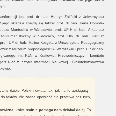
leń.
ferencji jest prof. dr hab. Henryk Żaliński z Uniwersytetu
ego składzie znajdą się także: prof. dr hab. Irena Homola-
deusza Manteuffla w Warszawie, prof. UP-H dr hab. Arkadiusz
iczo-Humanistyczny w Siedlcach, prof. UW dr hab. Dariusz
prof. UP dr hab. Halina Kosętka z Uniwersytetu Pedagogiczny
czek z Muzeum Niepodległości w Warszawie i prof. UP dr hab.
gicznego im. KEN w Krakowie. Przewodniczącym komitetu
gorz Nieć z Instytut Informacji Naukowej i Bibliotekoznawstwa
akowie.
damy dzieje Polski i świata tak, jak na to zasługują -
 do faktów. Ale żadna opowieść nie przetrwa bez tych,
rowizna, która realnie pomaga nam działać dalej
. To