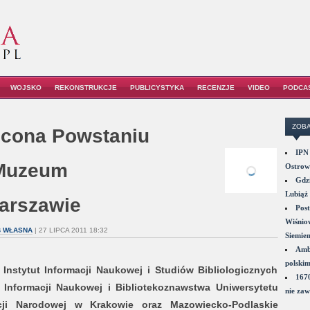
WOJSKO
REKONSTRUKCJE
PUBLICYSTYKA
RECENZJE
VIDEO
PODCA
ZOBA
ęcona Powstaniu
IPN 
Muzeum
Ostrowi
Gdzi
Lubiąż 
arszawie
Post
Wiśniow
UB WŁASNA
| 27 LIPCA 2011 18:32
Siemie
Amba
polskim
nstytut Informacji Naukowej i Studiów Bibliologicznych
1670
 Informacji Naukowej i Bibliotekoznawstwa Uniwersytetu
nie zaw
cji Narodowej w Krakowie oraz Mazowiecko-Podlaskie