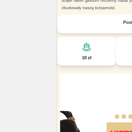
dzięki takim gestom możemy nadal pi
zbudowały naszą tożsamość.
Pos
10 zł