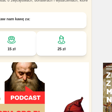
sać o zwycięstwach, bohaterach i wydarzeniach, które
taw nam kawę za:
15 zł
25 zł