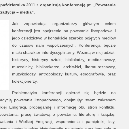
ździernika 2011 r. organizują konferencję pt. „Powstanie
tradycja – media”.
Jak zapowiadają organizatorzy głównym celem
konferencji jest spojrzenie na powstanie listopadowe i
jego dziedzictwo w kontekście szeroko pojętych mediów
do czasów nam współczesnych. Konferencja będzie
miała charakter interdyscyplinarny. Wezmą w niej udział:
historycy, historycy sztuki, bibliolodzy, medioznawczy,
muzealnicy, bibliotekarze, archiwiści, literaturoznawcy,
muzykolodzy, antropolodzy kultury, etnografowie, oraz
kolekcjonerzy.
Problematyka konferencji opierać się będzie na
tradycją powstania listopadowego, obejmując swym zakresem
iej Emigracji, propagandę i informację obu stron konfliktu,
wstania, prasę światową o powstaniu, literaturę i książkę,
tania i Wielkiej Emigracji, wspomnienia i pamiętniki, listy,
owana zostanie także historiografia powstania oraz jego rola w