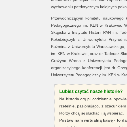
wychowaniu patriotycznym kolejnych poko
Przewodniczącym komitetu naukowego kon
Pedagogicznego im. KEN w Krakowie. W j
Skąpska z Instytutu Historii PAN im. Ta
Kołodziejczyk z Uniwersytetu Przyrodn
Kuźmina z Uniwersytetu Warszawskiego, 
im. KEN w Krakowie, oraz dr Tadeusz Sko
Grażyna Wrona z Uniwersytetu Pedago
organizacyjnego konferencji jest dr Grze
Uniwersytetu Pedagogiczny im. KEN w Kr
Lubisz czytać nasze historie?
Na historia.org.pl codziennie opowia
rzetelnie, pasjonująco, z szacunkiem
którzy chcą jej słuchać i ją wspierać.
Postaw nam wirtualną kawę - to da