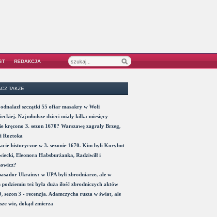
ST
REDAKCJA
CZ TAKŻE
odnalazł szczątki 55 ofiar masakry w Woli
eckiej. Najmłodsze dzieci miały kilka miesięcy
e kręcono 3. sezon 1670? Warszawę zagrały Brzeg,
i Roztoka
acie historyczne w 3. sezonie 1670. Kim byli Korybut
iecki, Eleonora Habsburżanka, Radziwiłł i
nowicz?
sador Ukrainy: w UPA byli zbrodniarze, ale w
 podziemiu też była duża ilość zbrodniczych aktów
, sezon 3 - recenzja. Adamczycha rusza w świat, ale
sze wie, dokąd zmierza