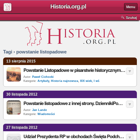
Historia.org.pl
Menu
Szukaj
Tagi › powstanie listopadowe
13 sierpnia 2015
Powstanie Listopadowe w pisarstwie historycznym Jerzego Łojka
Autor:
Paweł Cichocki
Kategorie:
Artykuły
,
Historia najnowsza
,
XIX wiek, I wś
30 listopada 2012
Powstanie listopadowe z innej strony. DziennikiPowstania.pl
Autor:
Jan Lande
Kategorie:
Wiadomości
27 listopada 2012
Udział Prezydenta RP w obchodach Święta Podchorążych 2012