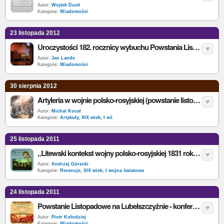
Autor:
Wojtek Duch
Kategorie:
Wiadomości
23 listopada 2012
Uroczystości 182. rocznicy wybuchu Powstania Listopadowego
Autor:
Jan Lande
Kategorie:
Wiadomości
30 sierpnia 2012
Artyleria w wojnie polsko-rosyjskiej (powstanie listopadowe) 1830-1831
Autor:
Michal Kucal
Kategorie:
Artykuły
,
XIX wiek, I wś
25 listopada 2011
„Litewski kontekst wojny polsko-rosyjskiej 1831 roku” - J. Jaworski - recenzja
Autor:
Andrzej Górecki
Kategorie:
Recenzje
,
XIX wiek, I wojna światowa
24 listopada 2011
Powstanie Listopadowe na Lubelszczyźnie - konferencja naukowa
Autor:
Piotr Kołodziej
Kategorie:
Wiadomości