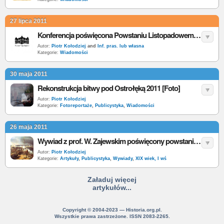
27 lipca 2011
Konferencja poświęcona Powstaniu Listopadowemu w Muzeum Niepodległości w Warszawie
Autor:
Piotr Kołodziej
and
Inf. pras. lub własna
Kategorie:
Wiadomości
30 maja 2011
Rekonstrukcja bitwy pod Ostrołęką 2011 [Foto]
Autor:
Piotr Kołodziej
Kategorie:
Fotoreportaże
,
Publicystyka
,
Wiadomości
26 maja 2011
Wywiad z prof. W. Zajewskim poświęcony powstaniu listopadowemu
Autor:
Piotr Kołodziej
Kategorie:
Artykuły
,
Publicystyka
,
Wywiady
,
XIX wiek, I wś
Załaduj więcej
artykułów...
Copyright © 2004-2023 — Historia.org.pl.
Wszystkie prawa zastrzeżone. ISSN 2083-2265.