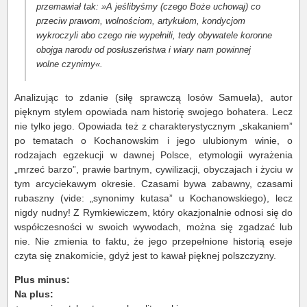
przemawiał tak: »A jeślibyśmy (czego Boże uchowaj) co
przeciw prawom, wolnościom, artykułom, kondycjom
wykroczyli abo czego nie wypełnili, tedy obywatele koronne
obojga narodu od posłuszeństwa i wiary nam powinnej
wolne czynimy«.
Analizując to zdanie (siłę sprawczą losów Samuela), autor
pięknym stylem opowiada nam historię swojego bohatera. Lecz
nie tylko jego. Opowiada też z charakterystycznym „skakaniem”
po tematach o Kochanowskim i jego ulubionym winie, o
rodzajach egzekucji w dawnej Polsce, etymologii wyrażenia
„mrzeć barzo”, prawie bartnym, cywilizacji, obyczajach i życiu w
tym arcyciekawym okresie. Czasami bywa zabawny, czasami
rubaszny (vide: „synonimy kutasa” u Kochanowskiego), lecz
nigdy nudny! Z Rymkiewiczem, który okazjonalnie odnosi się do
współczesności w swoich wywodach, można się zgadzać lub
nie. Nie zmienia to faktu, że jego przepełnione historią eseje
czyta się znakomicie, gdyż jest to kawał pięknej polszczyzny.
Plus minus:
Na plus: