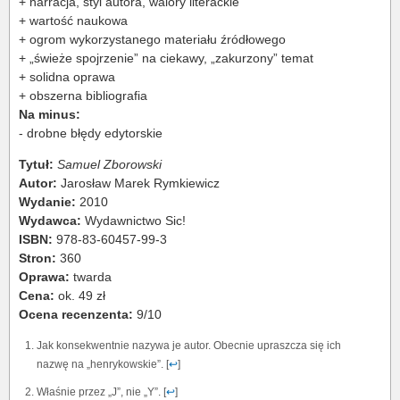
+ narracja, styl autora, walory literackie
+ wartość naukowa
+ ogrom wykorzystanego materiału źródłowego
+ „świeże spojrzenie” na ciekawy, „zakurzony” temat
+ solidna oprawa
+ obszerna bibliografia
Na minus:
- drobne błędy edytorskie
Tytuł:
Samuel Zborowski
Autor:
Jarosław Marek Rymkiewicz
Wydanie:
2010
Wydawca:
Wydawnictwo Sic!
ISBN:
978-83-60457-99-3
Stron:
360
Oprawa:
twarda
Cena:
ok. 49 zł
Ocena recenzenta:
9/10
Jak konsekwentnie nazywa je autor. Obecnie upraszcza się ich
nazwę na „henrykowskie”. [
↩
]
Właśnie przez „J”, nie „Y”. [
↩
]