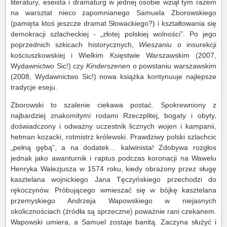
literatury, eseista i dramaturg w jednej osobie wziął tym razem
na warsztat nieco zapomnianego Samuela Zborowskiego
(pamięta ktoś jeszcze dramat Słowackiego?) i kształtowania się
demokracji szlacheckiej - „złotej polskiej wolności”. Po jego
poprzednich szkicach historycznych,
Wieszaniu
o insurekcji
kościuszkowskiej i Wielkim Księstwie Warszawskim (2007,
Wydawnictwo Sic!) czy
Kinderszenen
o powstaniu warszawskim
(2008, Wydawnictwo Sic!) nowa książka kontynuuje najlepsze
tradycje eseju.
Zborowski to szalenie ciekawa postać. Spokrewniony z
najbardziej znakomitymi rodami Rzeczplitej, bogaty i obyty,
doświadczony i odważny uczestnik licznych wojen i kampanii,
hetman kozacki, rotmistrz królewski. Prawdziwy polski szlachcic
„pełną gębą”, a na dodatek… kalwinista! Zdobywa rozgłos
jednak jako awanturnik i raptus podczas koronacji na Wawelu
Henryka Walezjusza w 1574 roku, kiedy obrażony przez sługę
kasztelana wojnickiego Jana Tęczyńskiego przechodzi do
rękoczynów. Próbującego wmieszać się w bójkę kasztelana
przemyskiego Andrzeja Wapowskiego w niejasnych
okolicznościach (źródła są sprzeczne) poważnie rani czekanem.
Wapowski umiera, a Samuel zostaje banitą. Zaczyna służyć i