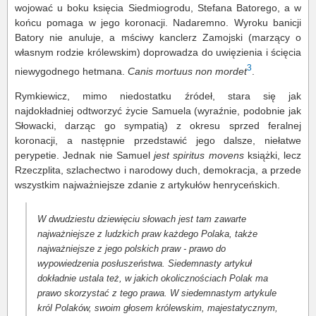
wojować u boku księcia Siedmiogrodu, Stefana Batorego, a w
końcu pomaga w jego koronacji. Nadaremno. Wyroku banicji
Batory nie anuluje, a mściwy kanclerz Zamojski (marzący o
własnym rodzie królewskim) doprowadza do uwięzienia i ścięcia
3
niewygodnego hetmana.
Canis mortuus non mordet
.
Rymkiewicz, mimo niedostatku źródeł, stara się jak
najdokładniej odtworzyć życie Samuela (wyraźnie, podobnie jak
Słowacki, darząc go sympatią) z okresu sprzed feralnej
koronacji, a następnie przedstawić jego dalsze, niełatwe
perypetie. Jednak nie Samuel
jest spiritus movens
książki, lecz
Rzeczplita, szlachectwo i narodowy duch, demokracja, a przede
wszystkim najważniejsze zdanie z artykułów henryceńskich.
W dwudziestu dziewięciu słowach jest tam zawarte
najważniejsze z ludzkich praw każdego Polaka, także
najważniejsze z jego polskich praw - prawo do
wypowiedzenia posłuszeństwa. Siedemnasty artykuł
dokładnie ustala też, w jakich okolicznościach Polak ma
prawo skorzystać z tego prawa. W siedemnastym artykule
król Polaków, swoim głosem królewskim, majestatycznym,