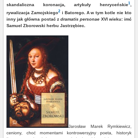
1
skandaliczna koronacja, artykuły henryceńskie
,
2
rywalizacja Zamojskiego
i Batorego. A w tym kotle nie kto
inny jak główna postać z
dramatis personae
XVI wieku: imć
Samuel Zborowski herbu Jastrzębiec.
Jarosław Marek Rymkiewicz,
ceniony, choć momentami kontrowersyjny poeta, historyk