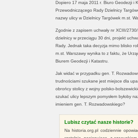
Dopiero 17 maja 2011 r. Biuro Geodezji i 
Przewodniczącego Rady Dzielnicy Targówe
nazwy ulicy w Dzielnicy Targówek m.st. 
Zgodnie z zapisem uchwały nr XCIII/2730
dzielnicy w przeciągu 30 dni, projekt uc
Rady. Jednak taka decyzja mimo blisko ro
m.st. Warszawy wynika to z faktu, że Urz
Biurem Geodezji i Katastru.
Jak widać w przypadku gen. T. Rozwadowsk
trudnościami szukane jest miejsce dla upa
obrońcy stolicy z wojny polsko-bolszewicki
szukać ulicy lepszym pomysłem byłoby naz
imieniem gen. T. Rozwadowskiego?
Lubisz czytać nasze historie?
Na historia.org.pl codziennie opowia