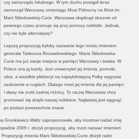
czy samorządu lokalnego. W tym duchu postąpił teraz
samorząd Warszawy zmieniając Most Północny na Most im.
Marii Skłodowskiej-Curie. Warszawa skądinąd słusznie od
pewnego czasu promuje się przy pomocy noblistki. Jednak,
czy nie było alternatywy?
Lepszą propozycją byłoby nazwanie tego mostu imieniem
generała Tadeusza Rozwadowskiego. Maria Skłodowska-
Curie ma już swoje miejsce w pamięci Warszawy i świata. W
Polsce zna ją każdy. Jest uniwersytet jej imienia, pomniki,
ulice, a wszelkie plebiscyt na najwybitniejszą Polkę wygrywa
zasłużenie w cuglach. Dlatego most jej imienia dla jej pamięci
i sławy nie zrobi żadnej różnicy. To raczej Warszawa chce
promować się dzięki naszej noblistce. Najłatwiej jest sięgnąć
po postaci powszechnie znane.
nna Gronkiewicz-Waltz zaproponowała, aby mostowi nadać imię
topadzie 2009 r. złożyli propozycję, aby most nazwać imieniem
ropozycję imienia Marii Skłodowskiej-Curie złożyli radni