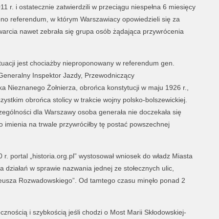
1 r. i ostatecznie zatwierdzili w przeciągu niespełna 6 miesięcy
no referendum, w którym Warszawiacy opowiedzieli się za
arcia nawet zebrała się grupa osób żądająca przywrócenia
tuacji jest chociażby nieproponowany w referendum gen.
eneralny Inspektor Jazdy, Przewodniczący
 Nieznanego Żołnierza, obrońca konstytucji w maju 1926 r.,
ystkim obrońca stolicy w trakcie wojny polsko-bolszewickiej.
czególności dla Warszawy osoba generała nie doczekała się
o imienia na trwale przywróciłby tę postać powszechnej
0 r. portal „historia.org.pl” wystosował wniosek do władz Miasta
 działań w sprawie nazwania jednej ze stołecznych ulic,
adeusza Rozwadowskiego”. Od tamtego czasu minęło ponad 2
nością i szybkością jeśli chodzi o Most Marii Skłodowskiej-