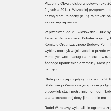
Platformy Obywatelskiej w połowie roku 201
2 grudnia 2011 r. Wcześniej przeprowadzo
nazwą Most Północny (81%). W trakcie otw
wcześniejszej nazwy.
W przeciwnej do M. Skłodowskiej-Curie sy
Tadeusz Rozwadowski. Bohater wojenny, G
Komitetu Organizacyjnego Budowy Pomnika
wybitny teoretyk wojskowości, a przede wsz
Mimo tych wielu zasług dla Polski, a w sz
żadnego upamiętnienia w stolicy. Most jeg
pamięci.
Dlatego z mojej inicjatywy 30 stycznia 201
Stołecznego Warszawa „w sprawie podjęcia
placów lub stacji metra imieniem gen. T
lata, a ostatecznej decyzji nadal nie ma.
Radni Warszawy wykazali się ogromną zręcz