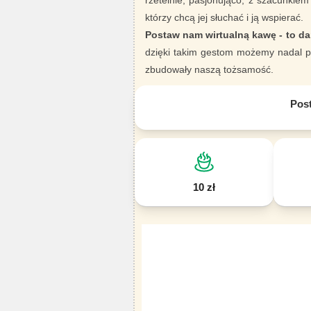
rzetelnie, pasjonująco, z szacunkiem
którzy chcą jej słuchać i ją wspierać.
Postaw nam wirtualną kawę - to da
dzięki takim gestom możemy nadal pi
zbudowały naszą tożsamość.
Pos
10 zł