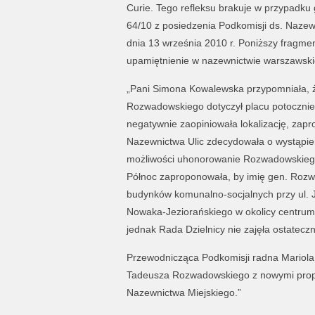
Curie. Tego refleksu brakuje w przypadku
64/10 z posiedzenia Podkomisji ds. Nazewn
dnia 13 września 2010 r. Poniższy fragme
upamiętnienie w nazewnictwie warszawsk
„Pani Simona Kowalewska przypomniała, ż
Rozwadowskiego dotyczył placu potoczni
negatywnie zaopiniowała lokalizację, zapr
Nazewnictwa Ulic zdecydowała o wystąpie
możliwości uhonorowanie Rozwadowskiego 
Północ zaproponowała, by imię gen. Roz
budynków komunalno-socjalnych przy ul. Jag
Nowaka-Jeziorańskiego w okolicy centrum
jednak Rada Dzielnicy nie zajęła ostatecz
Przewodnicząca Podkomisji radna Mariol
Tadeusza Rozwadowskiego z nowymi propoz
Nazewnictwa Miejskiego.”