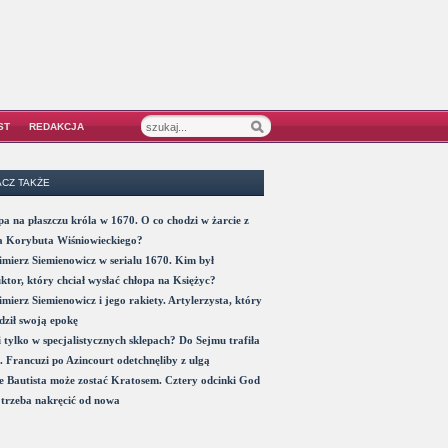
ST
REDAKCJA
CZ TAKŻE
a na płaszczu króla w 1670. O co chodzi w żarcie z
a Korybuta Wiśniowieckiego?
mierz Siemienowicz w serialu 1670. Kim był
ktor, który chciał wysłać chłopa na Księżyc?
mierz Siemienowicz i jego rakiety. Artylerzysta, który
ził swoją epokę
 tylko w specjalistycznych sklepach? Do Sejmu trafiła
. Francuzi po Azincourt odetchnęliby z ulgą
 Bautista może zostać Kratosem. Cztery odcinki God
trzeba nakręcić od nowa