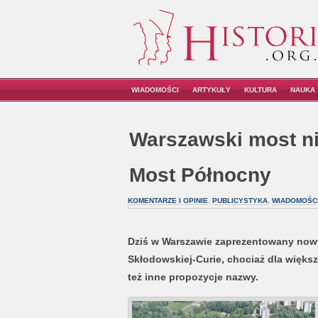
WIADOMOŚCI
ARTYKUŁY
KULTURA
NAUKA
Warszawski most ni
Most Północny
KOMENTARZE I OPINIE
,
PUBLICYSTYKA
,
WIADOMOŚC
Dziś w Warszawie zaprezentowany nowy 
Skłodowskiej-Curie, chociaż dla więks
też inne propozycje nazwy.