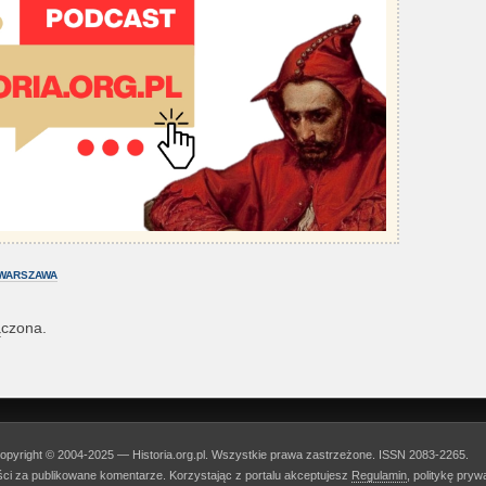
WARSZAWA
ączona.
opyright © 2004-2025 — Historia.org.pl. Wszystkie prawa zastrzeżone. ISSN 2083-2265.
ości za publikowane komentarze. Korzystając z portalu akceptujesz
Regulamin
, politykę pry