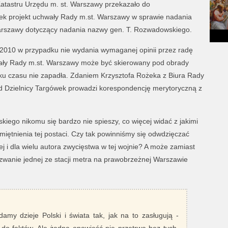
Katastru Urzędu m. st. Warszawy przekazało do
k projekt uchwały Rady m.st. Warszawy w sprawie nadania
Warszawy dotyczący nadania nazwy gen. T. Rozwadowskiego.
/2010 w przypadku nie wydania wymaganej opinii przez radę
hwały Rady m.st. Warszawy może być skierowany pod obrady
ku czasu nie zapadła. Zdaniem Krzysztofa Rożeka z Biura Rady
ąd Dzielnicy Targówek prowadzi korespondencję merytoryczną z
iego nikomu się bardzo nie spieszy, co więcej widać z jakimi
miętnienia tej postaci. Czy tak powinniśmy się odwdzięczać
ej i dla wielu autora zwycięstwa w tej wojnie? A może zamiast
wanie jednej ze stacji metra na prawobrzeżnej Warszawie
damy dzieje Polski i świata tak, jak na to zasługują -