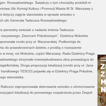
 gen. Rozwadowskiego. Świadczy o tym chociażby protokół nr
ictwa Ulic Komisji Kultury i Promocji Miasta M.St. Warszawy z
nt dotyczy zajęcie stanowiska w sprawie wniosku o
ich ulic Generała Tadeusza Rozwadowskiego:
e pierwotny wniosek o nadanie imienia Tadeusza
e nazywanego „Dworcem Południowym”. Dzielnica Mokotów
oponowała rondo przy ul. Marynarskiej. Podkomisja ds.
niu do prawobrzeżnych dzielnic z prośbą o rozważenie
w innej, niż Mokotów, części Warszawy. Rada Dzielnicy Praga
wadowskiego otrzymała nowowybudowana ulica prowadząca do
iellońskiej. Druga propozycja lokalizacji (rondo przy ul. Jana
 handlowego TESCO) pojawiła się w Dzielnicy Praga Południe,
nego stanowiska.
a Rabczon zaproponowała skierowanie wniosku o uhonorowanie
ycjami lokalizacji do ponownego rozpatrzenia przez Zespół