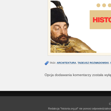
TAGI:
ARCHITEKTURA
,
TADEUSZ ROZWADOWSKI
,
Opcja dodawania komentarzy została wył
C
Redakcja "historia.org.pl" nie ponosi odpowiedzialn