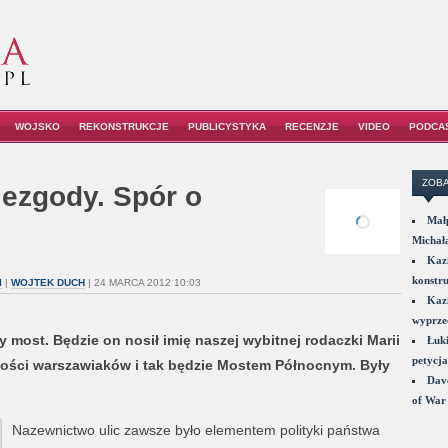
WOJSKO
REKONSTRUKCJE
PUBLICYSTYKA
RECENZJE
VIDEO
PODCA
ZOBA
ezgody. Spór o
Małp
Michał
Kazi
konstru
I
|
WOJTEK DUCH
| 24 MARCA 2012 10:03
Kazi
wyprzed
most. Będzie on nosił imię naszej wybitnej rodaczki Marii
Łuki
petycja
zości warszawiaków i tak będzie Mostem Północnym. Były
Dave
of War 
Nazewnictwo ulic zawsze było elementem polityki państwa