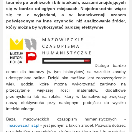
tournée po archiwach i bibliotekach, czasami znajdujących
się w bardzo odległych miejscach. Niejednokrotnie wiąże
się to z wyjazdami, a w konsekwencji czasem
poświęconym na inne czynności niż analizowanie źródeł,
który można by wykorzystać bardziej efektywnie.
Dlatego bardzo
cenne dla badaczy (w tym historyków) są wszelkie zasoby
udostępniane online. Dzięki nim możliwe jest zaoszczędzenie
wielu godzin, które można wykorzystać zarówno na
przeczytanie większej ilości materiałów, dodatkowe
przemyślenia lub na relaks, który w konsekwencji zwiększy
naszą efektywność przy następnym podejściu do wysiłku
intelektualnego.
Baza mazowieckich czasopism humanistycznych -
mazowsze.hist.pl
- jest jednym z takich źródeł. Pozwala dotrzeć
do artykułów z periodyków, z których niektóre bądź to w całości,