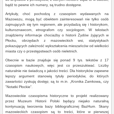
bądź to pewne ich numery, są trudno dostępne.
Artykuły, choć pochodzą z czasopism wydawanych na
Mazowszu, mogą być obiektem zainteresowań nie tylko osób
zajmujących się tym regionem, ale przydadzą się i historykom,
kulturoznawcom, etnografom czy socjologom. W tekstach
znajdziemy informacje chociażby o historii Żydów żyjących w
Płocku, obrzędach z mazowieckich wsi, statystykach
pokazujących zależność wykształcenia mieszańców od wielkości
miasta czy o przestępstwach osób nieletnich.
Obecnie w bazie znajduje się ponad 9 tys. tekstów z 17
czasopism naukowych, więc jest co przeszukiwać. Liczby
naturalnie nie świadczą o jakości treści. Dla historyków zapewne
lepszy argument stanowią tytuły periodyków, do których
zawartości zyskują dostęp; są to m.in. „Kronika Zamkowa„ czy
”Notatki Płockie”.
Mazowieckie czasopisma historyczne to projekt realizowany
przez Muzeum Historii Polski będący niejako naturalną
kontynuacją tworzenia bazy bibliograficznej BazHum. Skany
mazowieckich czasopism są to treści, które w pierwszej