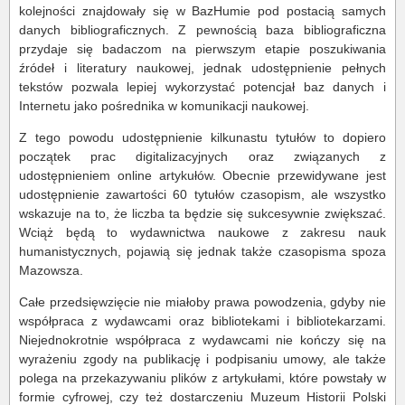
kolejności znajdowały się w BazHumie pod postacią samych
danych bibliograficznych. Z pewnością baza bibliograficzna
przydaje się badaczom na pierwszym etapie poszukiwania
źródeł i literatury naukowej, jednak udostępnienie pełnych
tekstów pozwala lepiej wykorzystać potencjał baz danych i
Internetu jako pośrednika w komunikacji naukowej.
Z tego powodu udostępnienie kilkunastu tytułów to dopiero
początek prac digitalizacyjnych oraz związanych z
udostępnieniem online artykułów. Obecnie przewidywane jest
udostępnienie zawartości 60 tytułów czasopism, ale wszystko
wskazuje na to, że liczba ta będzie się sukcesywnie zwiększać.
Wciąż będą to wydawnictwa naukowe z zakresu nauk
humanistycznych, pojawią się jednak także czasopisma spoza
Mazowsza.
Całe przedsięwzięcie nie miałoby prawa powodzenia, gdyby nie
współpraca z wydawcami oraz bibliotekami i bibliotekarzami.
Niejednokrotnie współpraca z wydawcami nie kończy się na
wyrażeniu zgody na publikację i podpisaniu umowy, ale także
polega na przekazywaniu plików z artykułami, które powstały w
formie cyfrowej, czy też dostarczeniu Muzeum Historii Polski